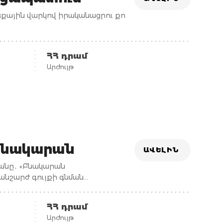
եքային վարկով իրականացրու քո
ՀՀ դրամ
Արժույթ
բնակարան
ԱՎԵԼԻՆ
րանը․ «Բնակարան
նշարժ գույքի գնման
 գնման նպատակով:
ՀՀ դրամ
Արժույթ