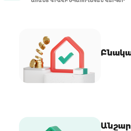
ԱՌԱՆՑ ԳՐԱՎԻ ՍՊԱՌՈՂԱԿԱՆ ՎԱՐԿԵՐ
Անշար