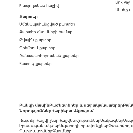
Link Pay
Խնայողական հաշիվ
Սկսեք ս
Քարտեր
Ամենապահանջված քարտեր
Քարտեր գնումների համար
Թվային քարտեր
Պրեմիում քարտեր
Ճանապարհորդական քարտեր
Հատուկ քարտեր
Բանկի մասին
Բաժնետերեր և սեփականատերեր
Բան
Նորություններ
Կարիերա Ակբայում
Հայտեր
Հաշվիչներ
Հաշվետվություններ
Սակագներ
Սակ
Իրավական ակտեր
Սպառողի իրավունքներ
Օտարվող գ
Պարտատոմսեր
Գնումներ