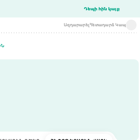
Դեպի հին կայք
Ազդարարել
Հետադարձ Կապ
ԻՆ
acba digital
acba digital