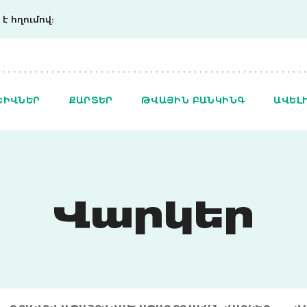
է հղումով:
ՇԻՎՆԵՐ
ՔԱՐՏԵՐ
ԹՎԱՅԻՆ ԲԱՆԿԻՆԳ
ԱՎԵԼ
Վարկեր