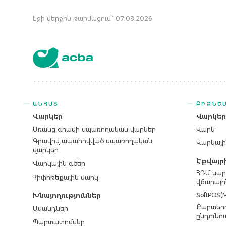
Էջի վերջին թարմացում՝ 07.08.2026
ԱՆՀԱՏ
ԲԻԶՆԵ
Վարկեր
Վարկե
Առանց գրավի սպառողական վարկեր
Վարկ
Գրավով ապահովված սպառողական
Վարկայի
վարկեր
Էքվայր
Վարկային գծեր
ՀԴՄ սար
Հիփոթեքային վարկ
վճարայի
SoftPOS(M
Խնայողություններ
Քարտերո
Ավանդներ
ընդունու
Պարտատոմսեր