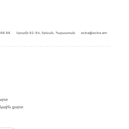
1 88 88
Արամի 82-84, Երևան, Հայաստան
acba@acba.am
քարտ
արկային քարտ