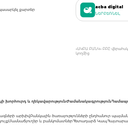
acba digital
պասարկել քարտեր
ՆԵՐԲԵՌՆԵԼ
«ԱԿԲԱ ԲԱՆԿ» ԲԲԸ վերահսկվ
կողմից
կի խորհուրդ և ղեկավարություն
Ժամանակագրություն
Համապ
ագների արխիվ
Բանկային ծառայությունների ընդհանուր պայմա
ույք
Մասնաճյուղեր և բանկոմատներ
Հետադարձ Կապ
Հայտարար