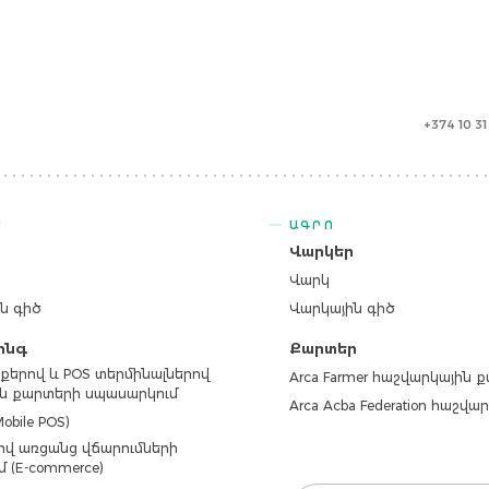
+374 10 3
Ս
ԱԳՐՈ
ր
Վարկեր
Վարկ
ն գիծ
Վարկային գիծ
ինգ
Քարտեր
քերով և POS տերմինալներով
Arca Farmer հաշվարկային 
ն քարտերի սպասարկում
Arca Acba Federation հաշվ
obile POS)
վ առցանց վճարումների
մ (E-commerce)