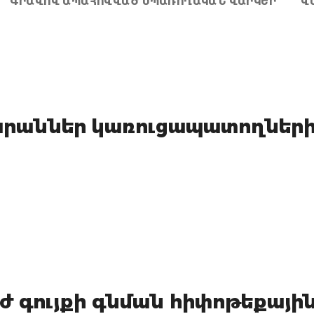
ԳՐԱՎՈՎ ԱՊԱՀՈՎՎԱԾ ՍՊԱՌՈՂԱԿԱՆ ՎԱՐԿԵՐ
Վ
Բնակարաններ կառուցապատողներ
ժ գույքի գնման հիփոթեքայի