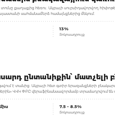
ո տունը քաղաքից հեռու։ Ակբայի սուբսիդավորվող հիփոթ
յաստանի սահմանամերձ համայնքներից մեկում։
13%
Տոկոսադրույք
սարդ ընտանիքին՝ մատչելի 
սվում է տանից։ Ակբայի հետ գտիր երազանքների բնակա
րին» ՎՎԿ ՓԲԸ վերաֆինանսավորմամբ տրամադրվում են ա
 վարկեր՝ ՀՀ տարածքում գտնվող բնակելի անշարժ գույքի
ամիս
7.5 - 8.5%
Տոկոսադրույք