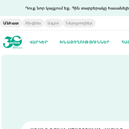
Դուք նոր կայքում եք: Հին տարբերակը հասանելի 
Անհատ
Բիզնես
Ագրո
Ներդրողներ
ՎԱՐԿԵՐ
ԽՆԱՅՈՂՈՒԹՅՈՒՆՆԵՐ
ՀԱ