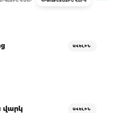
ԱՐԿԱՅԻՆ ԳԾԵՐ
ՀԻՓՈԹԵՔԱՅԻՆ ՎԱՐԿ
ից
ԱՎԵԼԻՆ
ն վարկ
ԱՎԵԼԻՆ