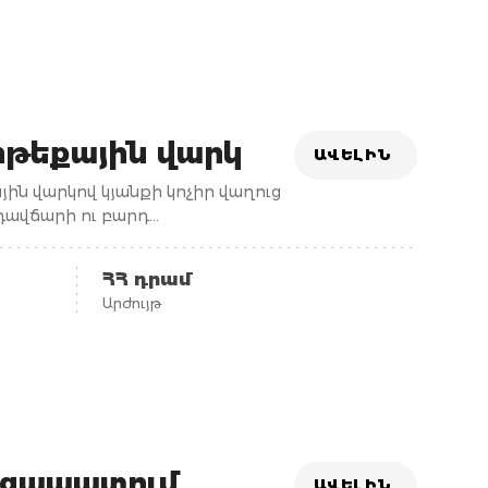
ոթեքային վարկ
ԱՎԵԼԻՆ
ին վարկով կյանքի կոչիր վաղուց
րդավճարի ու բարդ
ՀՀ դրամ
Արժույթ
ւցապատում
ԱՎԵԼԻՆ