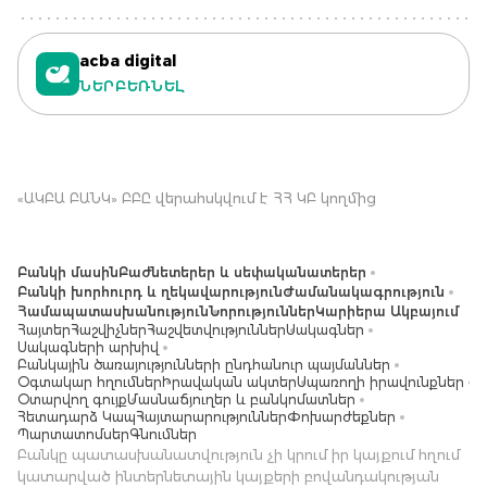
acba digital
ՆԵՐԲԵՌՆԵԼ
«ԱԿԲԱ ԲԱՆԿ» ԲԲԸ վերահսկվում է ՀՀ ԿԲ կողմից
Բանկի մասին
Բաժնետերեր և սեփականատերեր
Բանկի խորհուրդ և ղեկավարություն
Ժամանակագրություն
Համապատասխանություն
Նորություններ
Կարիերա Ակբայում
Հայտեր
Հաշվիչներ
Հաշվետվություններ
Սակագներ
Սակագների արխիվ
Բանկային ծառայությունների ընդհանուր պայմաններ
Օգտակար հղումներ
Իրավական ակտեր
Սպառողի իրավունքներ
Օտարվող գույք
Մասնաճյուղեր և բանկոմատներ
Հետադարձ Կապ
Հայտարարություններ
Փոխարժեքներ
Պարտատոմսեր
Գնումներ
Բանկը պատասխանատվություն չի կրում իր կայքում հղում
կատարված ինտերնետային կայքերի բովանդակության