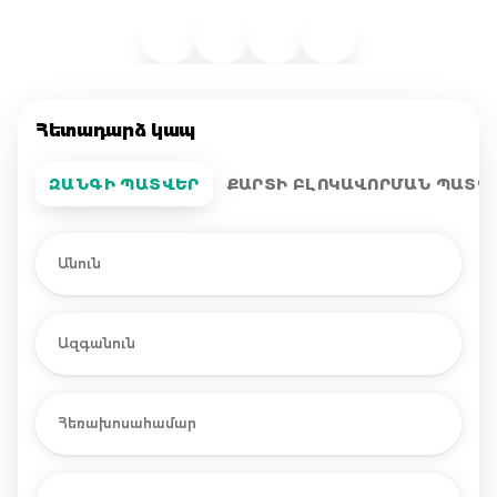
Հետադարձ կապ
ԶԱՆԳԻ ՊԱՏՎԵՐ
ՔԱՐՏԻ ԲԼՈԿԱՎՈՐՄԱՆ ՊԱՏՎ
Անուն
Ազգանուն
Հեռախոսահամար