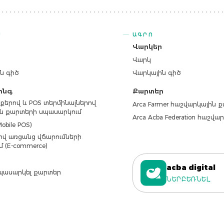
Ս
ԱԳՐՈ
ր
Վարկեր
Վարկ
ն գիծ
Վարկային գիծ
ինգ
Քարտեր
քերով և POS տերմինալներով
Arca Farmer հաշվարկային 
ն քարտերի սպասարկում
Arca Acba Federation հաշվ
obile POS)
վ առցանց վճարումների
մ (E-commerce)
acba digital
պասարկել քարտեր
ՆԵՐԲԵՌՆԵԼ