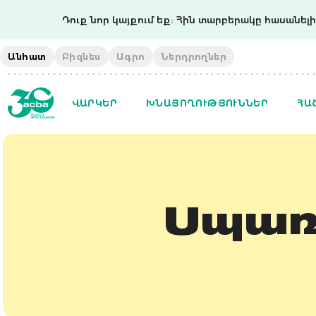
Դուք նոր կայքում եք: Հին տարբերակը հասանելի 
Անհատ
Բիզնես
Ագրո
Ներդրողներ
ՎԱՐԿԵՐ
ԽՆԱՅՈՂՈՒԹՅՈՒՆՆԵՐ
ՀԱ
Սպառ