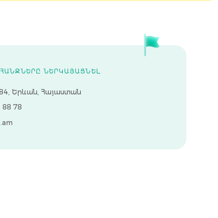
ԱՀԱՆՋՆԵՐԸ ՆԵՐԿԱՅԱՑՆԵԼ
84, Երևան, Հայաստան
1 88 78
.am