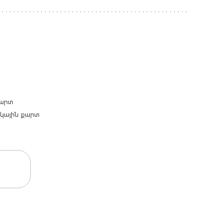
քարտ
արկային քարտ