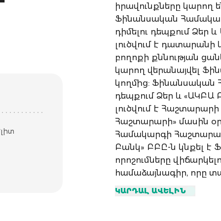
իրավունքները կարող 
Ֆինանսական Համակա
դիմելու դեպքում Ձեր 
լուծվում է դատարանի 
բողոքի քննության ցան
կարող վերանայվել Ֆ
կողմից: Ֆինանսական 
դեպքում Ձեր և «ԱԿԲԱ
լուծվում է Հաշտարար
Հաշտարարի» մասին օ
Էլիտ
Համակարգի Հաշտարարի ծ
Բանկ» ԲԲԸ-ն կնքել 
որոշումները վիճարկել
համաձայնագիր, որը տա
պահանջների վրա, որոն
ԿԱՐԴԱԼ ԱՎԵԼԻՆ
գերազանցում 250.000
արտարժույթը և գործա