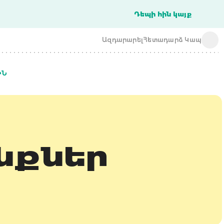
Դեպի հին կայք
Ազդարարել
Հետադարձ Կապ
ԻՆ
acba digital
acba digital
նքներ