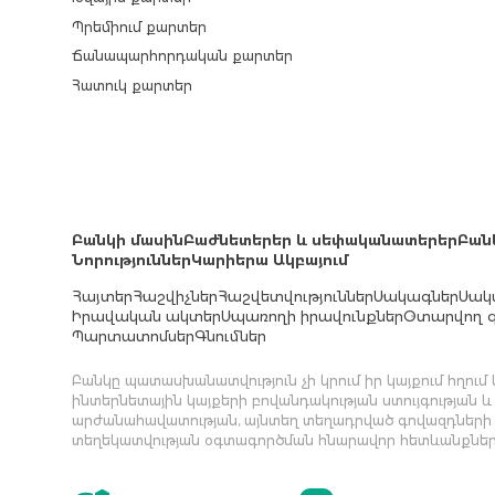
Պրեմիում քարտեր
Ճանապարհորդական քարտեր
Հատուկ քարտեր
Բանկի մասին
Բաժնետերեր և սեփականատերեր
Բան
Նորություններ
Կարիերա Ակբայում
Հայտեր
Հաշվիչներ
Հաշվետվություններ
Սակագներ
Սակ
Իրավական ակտեր
Սպառողի իրավունքներ
Օտարվող գ
Պարտատոմսեր
Գնումներ
Բանկը պատասխանատվություն չի կրում իր կայքում հղու
ինտերնետային կայքերի բովանդակության ստույգության և
արժանահավատության, այնտեղ տեղադրված գովազդների
տեղեկատվության օգտագործման հնարավոր հետևանքներ