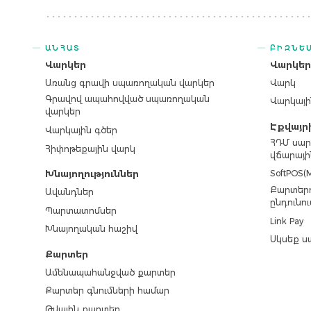
ԱՆՀԱՏ
ԲԻԶՆԵ
Վարկեր
Վարկե
Առանց գրավի սպառողական վարկեր
Վարկ
Գրավով ապահովված սպառողական
Վարկայի
վարկեր
Էքվայր
Վարկային գծեր
ՀԴՄ սար
Հիփոթեքային վարկ
վճարայի
SoftPOS(M
Խնայողություններ
Քարտերո
Ավանդներ
ընդունու
Պարտատոմսեր
Link Pay
Խնայողական հաշիվ
Սկսեք ս
Քարտեր
Ամենապահանջված քարտեր
Քարտեր գնումների համար
Թվային քարտեր