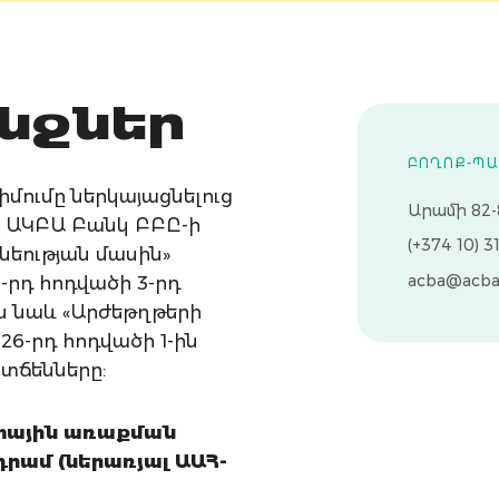
նջներ
ԲՈՂՈՔ-Պ
մումը ներկայացնելուց
Արամի 82-
լ ԱԿԲԱ Բանկ ԲԲԸ-ի
(+374 10) 3
նեության մասին»
acba@acba
րդ հոդվածի 3-րդ
ես նաև «Արժեթղթերի
 126-րդ հոդվածի 1-ին
տճենները:
ստային առաքման
 դրամ (ներառյալ ԱԱՀ-