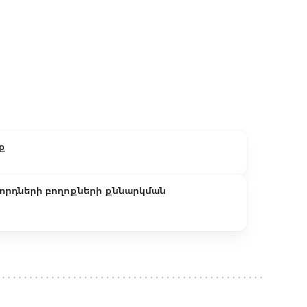
մ դրան համարժեք արտարժույթը։
ք
որդների բողոքների քննարկման