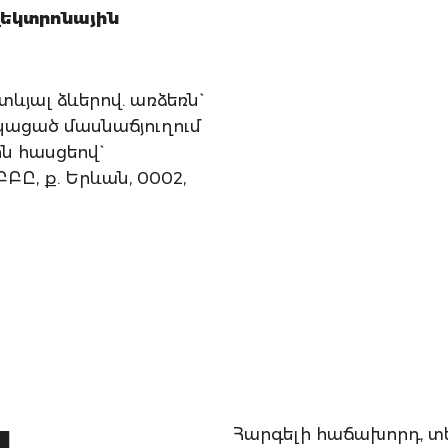
եկտրոնային
ևյալ ձևերով. առձեռն`
կացած մասնաճյուղում
ին հասցեով`
ԲԸ, ք. Երևան, 0002,
ն
Հարգելի հաճախորդ, տե