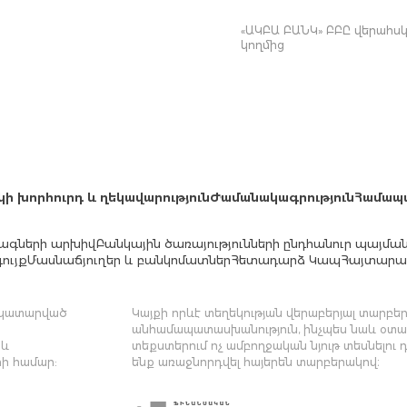
«ԱԿԲԱ ԲԱՆԿ» ԲԲԸ վերահսկվ
կողմից
կի խորհուրդ և ղեկավարություն
Ժամանակագրություն
Համապ
ագների արխիվ
Բանկային ծառայությունների ընդհանուր պայմա
ույք
Մասնաճյուղեր և բանկոմատներ
Հետադարձ Կապ
Հայտարար
մ կատարված
Կայքի որևէ տեղեկության վերաբերյալ տարբեր 
անհամապատասխանություն, ինչպես նաև օտար
 և
տեքստերում ոչ ամբողջական նյութ տեսնելու 
ի համար:
ենք առաջնորդվել հայերեն տարբերակով։