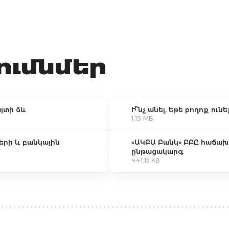
500.000 ՀՀ դրամը կա
ւմնմեր
յտի ձև
Ի՞նչ անել, եթե բողոք ունե
1.13 MB
երի և բանկային
«ԱԿԲԱ Բանկ» ԲԲԸ հաճախ
ընթացակարգ
441.15 KB