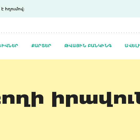
է հղումով:
ՇԻՎՆԵՐ
ՔԱՐՏԵՐ
ԹՎԱՅԻՆ ԲԱՆԿԻՆԳ
ԱՎԵԼ
ողի իրավու