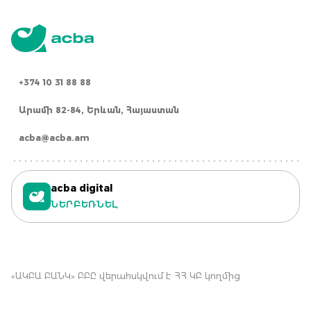
+374 10 31 88 88
Արամի 82-84, Երևան, Հայաստան
acba@acba.am
acba digital
ՆԵՐԲԵՌՆԵԼ
«ԱԿԲԱ ԲԱՆԿ» ԲԲԸ վերահսկվում է ՀՀ ԿԲ կողմից