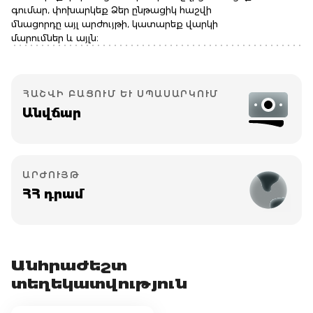
գումար, փոխարկեք Ձեր ընթացիկ հաշվի
մնացորդը այլ արժույթի, կատարեք վարկի
մարումներ և այլն։
ՀԱՇՎԻ ԲԱՑՈՒՄ ԵՒ ՍՊԱՍԱՐԿՈՒՄ
Անվճար
ԱՐԺՈՒՅԹ
ՀՀ դրամ
Անհրաժեշտ
տեղեկատվություն