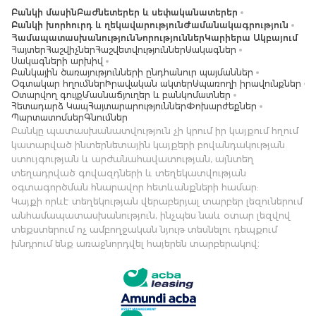
Բանկի մասին
Բաժնետերեր և սեփականատերեր
Բանկի խորհուրդ և ղեկավարություն
Ժամանակագրություն
Համապատասխանություն
Նորություններ
Կարիերա Ակբայում
Հայտեր
Հաշվիչներ
Հաշվետվություններ
Սակագներ
Սակագների արխիվ
Բանկային ծառայությունների ընդհանուր պայմաններ
Օգտակար հղումներ
Իրավական ակտեր
Սպառողի իրավունքներ
Օտարվող գույք
Մասնաճյուղեր և բանկոմատներ
Հետադարձ Կապ
Հայտարարություններ
Փոխարժեքներ
Պարտատոմսեր
Գնումներ
Բանկը պատասխանատվություն չի կրում իր կայքում հղում
կատարված ինտերնետային կայքերի բովանդակության
ստույգության և արժանահավատության, այնտեղ
տեղադրված գովազդների և տեղեկատվության
օգտագործման հնարավոր հետևանքների համար:
Կայքի որևէ տեղեկության վերաբերյալ տարբեր լեզուներում
անհամապատասխանություն, ինչպես նաև օտար լեզվով
տեքստերում ոչ ամբողջական նյութ տեսնելու դեպքում
խնդրում ենք առաջնորդվել հայերեն տարբերակով։