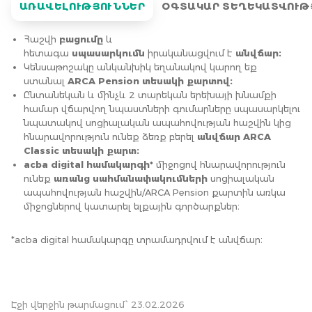
ԱՌԱՎԵԼՈՒԹՅՈՒՆՆԵՐ
ՕԳՏԱԿԱՐ ՏԵՂԵԿԱՏՎՈՒԹ
Հաշվի
բացումը
և
հետագա
սպասարկումն
իրականացվում է
անվճար։
Կենսաթոշակը անկանխիկ եղանակով կարող եք
ստանալ
ARCA Pension տեսակի քարտով։
Ընտանեկան և մինչև 2 տարեկան երեխայի խնամքի
համար վճարվող նպաստների գումարները սպասարկելու
նպատակով սոցիալական ապահովության հաշվին կից
հնարավորություն ունեք ձեռք բերել
անվճար ARCA
Classic տեսակի քարտ։
acba digital համակարգի*
միջոցով հնարավորություն
ունեք
առանց սահմանափակումների
սոցիալական
ապահովության հաշվին/ARCA Pension քարտին առկա
միջոցներով կատարել ելքային գործարքներ։
*acba digital համակարգը տրամադրվում է անվճար։
Էջի վերջին թարմացում՝ 23.02.2026