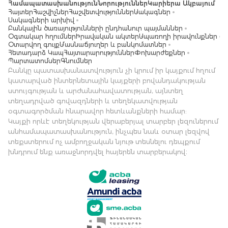
Համապատասխանություն
Նորություններ
Կարիերա Ակբայում
Հայտեր
Հաշվիչներ
Հաշվետվություններ
Սակագներ
Սակագների արխիվ
Բանկային ծառայությունների ընդհանուր պայմաններ
Օգտակար հղումներ
Իրավական ակտեր
Սպառողի իրավունքներ
Օտարվող գույք
Մասնաճյուղեր և բանկոմատներ
Հետադարձ Կապ
Հայտարարություններ
Փոխարժեքներ
Պարտատոմսեր
Գնումներ
Բանկը պատասխանատվություն չի կրում իր կայքում հղում
կատարված ինտերնետային կայքերի բովանդակության
ստույգության և արժանահավատության, այնտեղ
տեղադրված գովազդների և տեղեկատվության
օգտագործման հնարավոր հետևանքների համար:
Կայքի որևէ տեղեկության վերաբերյալ տարբեր լեզուներում
անհամապատասխանություն, ինչպես նաև օտար լեզվով
տեքստերում ոչ ամբողջական նյութ տեսնելու դեպքում
խնդրում ենք առաջնորդվել հայերեն տարբերակով։