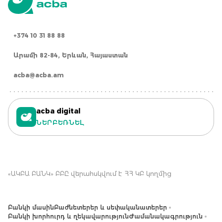
+374 10 31 88 88
Արամի 82-84, Երևան, Հայաստան
acba@acba.am
acba digital
ՆԵՐԲԵՌՆԵԼ
«ԱԿԲԱ ԲԱՆԿ» ԲԲԸ վերահսկվում է ՀՀ ԿԲ կողմից
Բանկի մասին
Բաժնետերեր և սեփականատերեր
Բանկի խորհուրդ և ղեկավարություն
Ժամանակագրություն