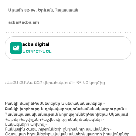
Արամի 82-84, Երևան, Հայաստան
acba@acba.am
acba digital
ՆԵՐԲԵՌՆԵԼ
«ԱԿԲԱ ԲԱՆԿ» ԲԲԸ վերահսկվում է ՀՀ ԿԲ կողմից
Բանկի մասին
Բաժնետերեր և սեփականատերեր
Բանկի խորհուրդ և ղեկավարություն
Ժամանակագրություն
Համապատասխանություն
Նորություններ
Կարիերա Ակբայում
Հայտեր
Հաշվիչներ
Հաշվետվություններ
Սակագներ
Սակագների արխիվ
Բանկային ծառայությունների ընդհանուր պայմաններ
Օգտակար հղումներ
Իրավական ակտեր
Սպառողի իրավունքներ