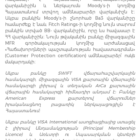
վարկանիշին և ներկայումս Moody’s-ի կողմից
Հայաստանում տրվող ամենաբարձր վարկանիշն է։
Ակբա բանկին Moody’s-ի շնորհած Ba3 վարկանիշը
համարժեք է նաև Fitch Ratings-ի կողմից նույն տարում
բանկին տրված BB- վարկանիշին, որը ևս հավասար է
ՀՀ վարկանիշին։ Նույն թվականին բանկը միջազգային
MFR գործակալության կողմից արժանացավ
«Հաճախորդների պաշտպանության հավաստագրման»
(Customer Protection certification) ամենաբարձր՝ ոսկե
մակարդակի։
Ակբա բանկը SWIFT վճարահաշվարկային
համակարգի, միջազգային VISA քարտային վճարային
համակարգի լիիրավ և տեղական ArCa քարտային
վճարային համակարգի հիմնադիր անդամ է: Բանկը
American Express քարտերով վճարումներ
իրականացնող բացառիկ ներկայացուցիչն է
Հայաստանում:
Ակբա բանկը VISA International ասոցիացիայից ստացել
է լիիրավ Անդամակցության (Principal Membership
Licence) և Առևտրի ու Սպասարկման կետերի