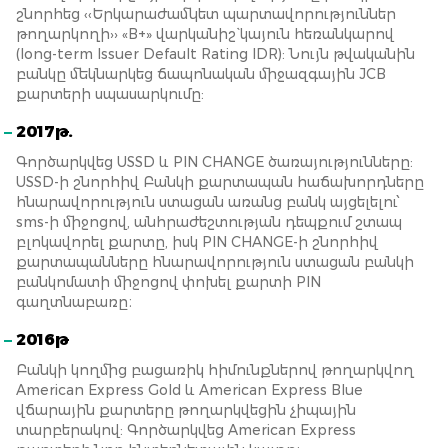
շնորհեց ‹‹Երկարաժամկետ պարտավորություններ
թողարկողի›› «B+» վարկանիշ` կայուն հեռանկարով
(long-term Issuer Default Rating IDR): Նույն թվականին
բանկը մեկնարկեց ճապոնական միջազգային JCB
քարտերի սպասարկումը:
2017թ.
Գործարկվեց USSD և PIN CHANGE ծառայությունները:
USSD-ի շնորհիվ Բանկի քարտապան հաճախորդները
հնարավորություն ստացան առանց բանկ այցելելու՝
sms-ի միջոցով, անհրաժեշտության դեպքում շտապ
բլոկավորել քարտը, իսկ PIN CHANGE-ի շնորհիվ
քարտապանները հնարավորություն ստացան բանկի
բանկոմատի միջոցով փոխել քարտի PIN
գաղտնաբառը։
2016թ
Բանկի կողմից բացառիկ հիմունքներով թողարկվող
American Express Gold և American Express Blue
վճարային քարտերը թողարկվեցին չիպային
տարբերակով: Գործարկվեց American Express