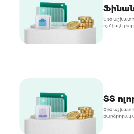
Ֆինան
Եթե աշխատու
ոչ միայն բա
ՏՏ ոլ
Եթե աշխատու
բարձրորակ ս