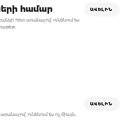
երի համար
ԱՎԵԼԻՆ
նկի հետ ստանալով՝ ունենում ես
փաթեթ։
ԱՎԵԼԻՆ
անալով՝ ունենում ես ոչ միայն