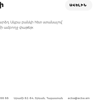
ի
ԱՎԵԼԻՆ
արձդ Ակբա բանկի հետ ստանալով՝
 մի ամբողջ փաթեթ։
1 88 88
Արամի 82-84, Երևան, Հայաստան
acba@acba.am