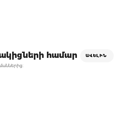
ակիցների համար
ԱՎԵԼԻՆ
մաններից։