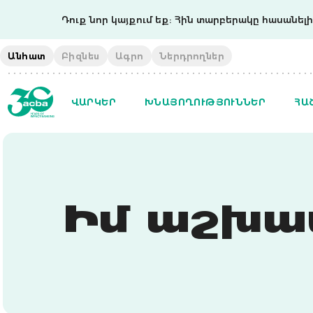
Դուք նոր կայքում եք: Հին տարբերակը հասանելի 
Անհատ
Բիզնես
Ագրո
Ներդրողներ
ՎԱՐԿԵՐ
ԽՆԱՅՈՂՈՒԹՅՈՒՆՆԵՐ
ՀԱ
Իմ աշխա