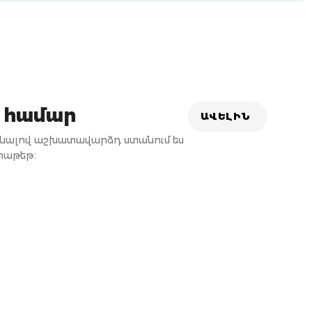
 համար
ԱՎԵԼԻՆ
անալով աշխատավարձդ ստանում ես
փաթեթ։