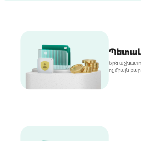
Պետակ
Եթե աշխատո
ոչ միայն բա