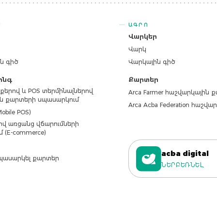
Ս
ԱԳՐՈ
ր
Վարկեր
Վարկ
ն գիծ
Վարկային գիծ
ինգ
Քարտեր
քերով և POS տերմինալներով
Arca Farmer հաշվարկային 
ն քարտերի սպասարկում
Arca Acba Federation հաշվ
obile POS)
վ առցանց վճարումների
մ (E-commerce)
acba digital
պասարկել քարտեր
ՆԵՐԲԵՌՆԵԼ