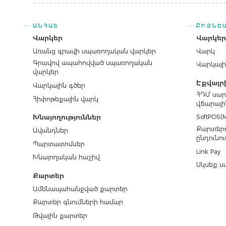
ԱՆՀԱՏ
ԲԻԶՆԵ
Վարկեր
Վարկե
Առանց գրավի սպառողական վարկեր
Վարկ
Գրավով ապահովված սպառողական
Վարկայի
վարկեր
Էքվայր
Վարկային գծեր
ՀԴՄ սար
Հիփոթեքային վարկ
վճարայի
SoftPOS(M
Խնայողություններ
Քարտերո
Ավանդներ
ընդունու
Պարտատոմսեր
Link Pay
Խնայողական հաշիվ
Սկսեք ս
Քարտեր
Ամենապահանջված քարտեր
Քարտեր գնումների համար
Թվային քարտեր