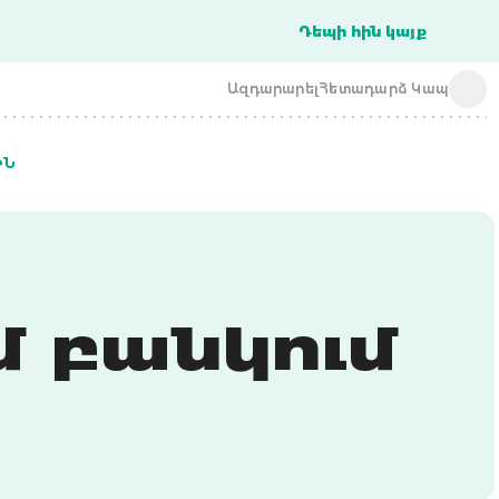
Դեպի հին կայք
Ազդարարել
Հետադարձ Կապ
ԻՆ
acba digital
acba digital
 բանկում