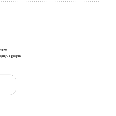
քարտ
արկային քարտ