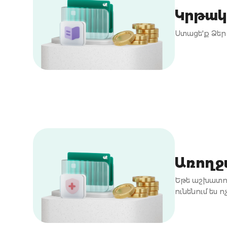
Կրթակ
Ստացե'ք Ձեր
Առողջ
Եթե աշխատու
ունենում ես 