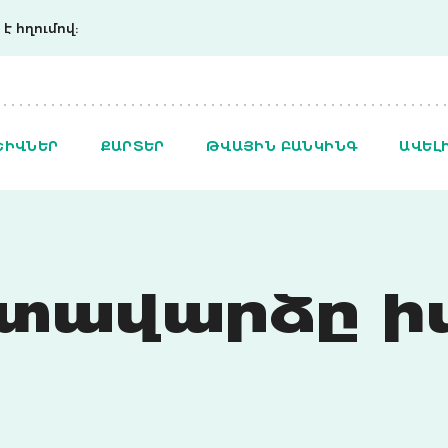
է հղումով:
ՇԻՎՆԵՐ
ՔԱՐՏԵՐ
ԹՎԱՅԻՆ ԲԱՆԿԻՆԳ
ԱՎԵԼ
տավարձը իմ