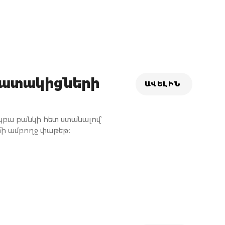
խատակիցների
ԱՎԵԼԻՆ
բա բանկի հետ ստանալով՝
 մի ամբողջ փաթեթ։