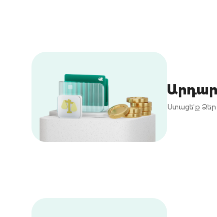
Արդար
Ստացե'ք Ձեր