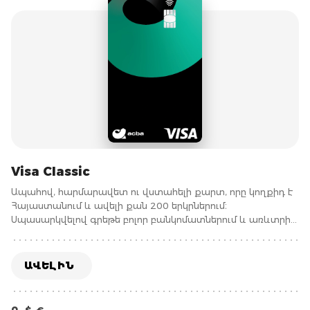
Visa Classic
Ապահով, հարմարավետ ու վստահելի քարտ, որը կողքիդ է
Հայաստանում և ավելի քան 200 երկրներում։
Սպասարկվելով գրեթե բոլոր բանկոմատներում և առևտրի
կետերում՝ Visa Classic քարտը տալիս է քեզ ազատություն
ու վստահություն, որ քո ֆինանսները հասանելի են
աշխարհի ցանկացած կետում։ Visa Classic քարտը Visa
ԱՎԵԼԻՆ
International միջազգային վճարային համակարգի
հաշվարկային տեսակի քարտ է: