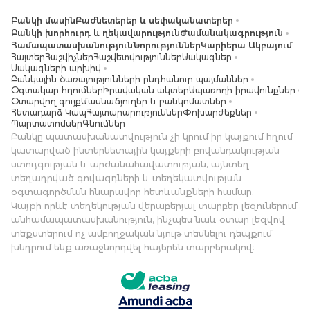
Բանկի մասին
Բաժնետերեր և սեփականատերեր
Բանկի խորհուրդ և ղեկավարություն
Ժամանակագրություն
Համապատասխանություն
Նորություններ
Կարիերա Ակբայում
Հայտեր
Հաշվիչներ
Հաշվետվություններ
Սակագներ
Սակագների արխիվ
Բանկային ծառայությունների ընդհանուր պայմաններ
Օգտակար հղումներ
Իրավական ակտեր
Սպառողի իրավունքներ
Օտարվող գույք
Մասնաճյուղեր և բանկոմատներ
Հետադարձ Կապ
Հայտարարություններ
Փոխարժեքներ
Պարտատոմսեր
Գնումներ
Բանկը պատասխանատվություն չի կրում իր կայքում հղում
կատարված ինտերնետային կայքերի բովանդակության
ստույգության և արժանահավատության, այնտեղ
տեղադրված գովազդների և տեղեկատվության
օգտագործման հնարավոր հետևանքների համար:
Կայքի որևէ տեղեկության վերաբերյալ տարբեր լեզուներում
անհամապատասխանություն, ինչպես նաև օտար լեզվով
տեքստերում ոչ ամբողջական նյութ տեսնելու դեպքում
խնդրում ենք առաջնորդվել հայերեն տարբերակով։