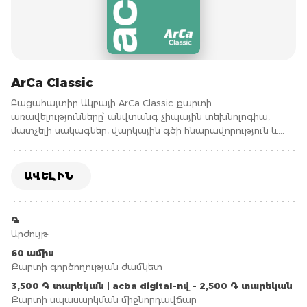
ArCa Classic
Բացահայտիր Ակբայի ArCa Classic քարտի
առավելությունները՝ անվտանգ չիպային տեխնոլոգիա,
մատչելի սակագներ, վարկային գծի հնարավորություն և
արագ ձեռքբերման ընթացակարգ։ ArCa Classic քարտը
ArCa վճարային համակարգի հաշվարկային տեսակի քարտ
է: Պատվիրիր քարտը հիմա և ստացիր առավելագույնը յոթ
ԱՎԵԼԻՆ
աշխատանքային օրվա ընթացքում։
֏
Արժույթ
60 ամիս
Քարտի գործողության ժամկետ
3,500 ֏ տարեկան | acba digital-ով - 2,500 ֏ տարեկան
Քարտի սպասարկման միջնորդավճար