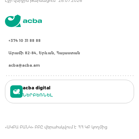
Էջի վերջին թարմացում՝ 28.07.2026
+374 10 31 88 88
Արամի 82-84, Երևան, Հայաստան
acba@acba.am
acba digital
ՆԵՐԲԵՌՆԵԼ
«ԱԿԲԱ ԲԱՆԿ» ԲԲԸ վերահսկվում է ՀՀ ԿԲ կողմից