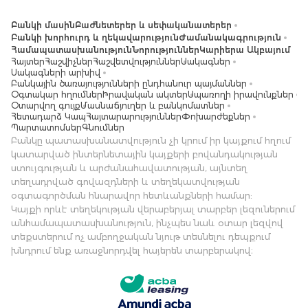
Բանկի մասին
Բաժնետերեր և սեփականատերեր
Բանկի խորհուրդ և ղեկավարություն
Ժամանակագրություն
Համապատասխանություն
Նորություններ
Կարիերա Ակբայում
Հայտեր
Հաշվիչներ
Հաշվետվություններ
Սակագներ
Սակագների արխիվ
Բանկային ծառայությունների ընդհանուր պայմաններ
Օգտակար հղումներ
Իրավական ակտեր
Սպառողի իրավունքներ
Օտարվող գույք
Մասնաճյուղեր և բանկոմատներ
Հետադարձ Կապ
Հայտարարություններ
Փոխարժեքներ
Պարտատոմսեր
Գնումներ
Բանկը պատասխանատվություն չի կրում իր կայքում հղում
կատարված ինտերնետային կայքերի բովանդակության
ստույգության և արժանահավատության, այնտեղ
տեղադրված գովազդների և տեղեկատվության
օգտագործման հնարավոր հետևանքների համար:
Կայքի որևէ տեղեկության վերաբերյալ տարբեր լեզուներում
անհամապատասխանություն, ինչպես նաև օտար լեզվով
տեքստերում ոչ ամբողջական նյութ տեսնելու դեպքում
խնդրում ենք առաջնորդվել հայերեն տարբերակով։