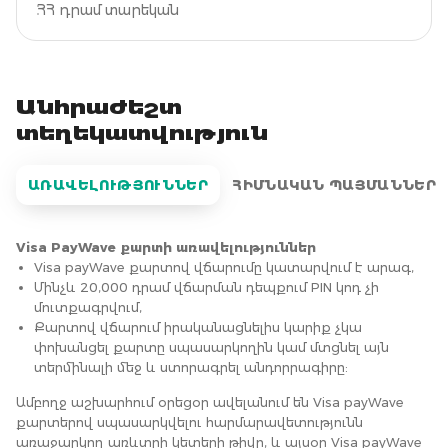
ՀՀ դրամ տարեկան
Անհրաժեշտ
տեղեկատվություն
ԱՌԱՎԵԼՈՒԹՅՈՒՆՆԵՐ
ՀԻՄՆԱԿԱՆ ՊԱՅՄԱՆՆԵՐ
Visa PayWave քարտի առավելություններ
Visa payWave քարտով վճարումը կատարվում է արագ,
Մինչև 20,000 դրամ վճարման դեպքում PIN կոդ չի
մուտքագրվում,
Քարտով վճարում իրականացնելիս կարիք չկա
փոխանցել քարտը սպասարկողին կամ մտցնել այն
տերմինալի մեջ և ստորագրել անդորրագիրը:
Ամբողջ աշխարհում օրեցօր ավելանում են Visa payWave
քարտերով սպասարկվելու հարմարավետությունն
առաջարկող առևտրի կետերի թիվը, և այսօր Visa payWave