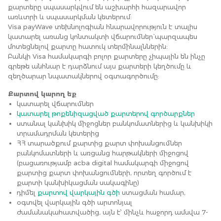
քարտերը սպասարկվում են աշխարհի հազարավոր
առևտրի և սպասարկման կետերում:
Visa payWave տեխնոլոգիան հնարավորություն է տալիս
կատարել առանց կոնտակտի վճարումներ` պարզապես
մոտեցնելով քարտը հատուկ տերմինալններին:
Բանկի Visa համակարգի բոլոր քարտերը չիպային են ինչը
գրեթե անհնար է դարձնում այս քարտերի կեղծումը և
զեղծարար նպատակներով օգտագործումը:
Քարտով կարող եք
կատարել վճարումներ
կատարել թոքենիզացված քարտերով գործարքներ
ստանալ կանխիկ միջոցներ բանկոմատներից և կանխիկի
տրամադրման կետերից
ՀՀ տարածքում քարտից քարտ փոխանցումներ
բանկոմատների և առցանց հարթակների միջոցով
(բացառությամբ acba digital համակարգի միջոցով
քարտից քարտ փոխանցումների, որտեղ գործում է
քարտի կանխիկացման սակագինը)
դիմել
քարտով վարկային գծի
ստացման համար,
օգտվել վարկային գծի արտոնյալ
ժամանակահատվածից, այն է՝ մինչև հաջորդ ամսվա 7-