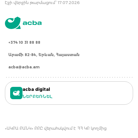
Էջի վերջին թարմացում՝ 17.07.2026
+374 10 31 88 88
Արամի 82-84, Երևան, Հայաստան
acba@acba.am
acba digital
ՆԵՐԲԵՌՆԵԼ
«ԱԿԲԱ ԲԱՆԿ» ԲԲԸ վերահսկվում է ՀՀ ԿԲ կողմից