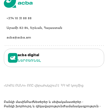
+374 10 31 88 88
Արամի 82-84, Երևան, Հայաստան
acba@acba.am
acba digital
ՆԵՐԲԵՌՆԵԼ
«ԱԿԲԱ ԲԱՆԿ» ԲԲԸ վերահսկվում է ՀՀ ԿԲ կողմից
Բանկի մասին
Բաժնետերեր և սեփականատերեր
Բանկի խորհուրդ և ղեկավարություն
Ժամանակագրություն