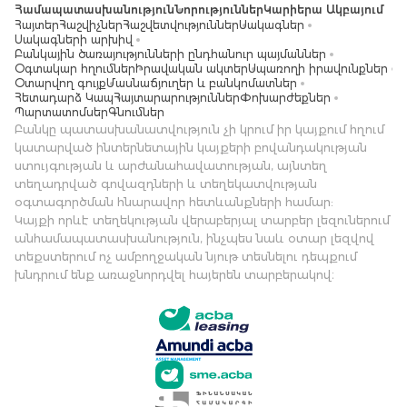
Համապատասխանություն
Նորություններ
Կարիերա Ակբայում
Հայտեր
Հաշվիչներ
Հաշվետվություններ
Սակագներ
Սակագների արխիվ
Բանկային ծառայությունների ընդհանուր պայմաններ
Օգտակար հղումներ
Իրավական ակտեր
Սպառողի իրավունքներ
Օտարվող գույք
Մասնաճյուղեր և բանկոմատներ
Հետադարձ Կապ
Հայտարարություններ
Փոխարժեքներ
Պարտատոմսեր
Գնումներ
Բանկը պատասխանատվություն չի կրում իր կայքում հղում
կատարված ինտերնետային կայքերի բովանդակության
ստույգության և արժանահավատության, այնտեղ
տեղադրված գովազդների և տեղեկատվության
օգտագործման հնարավոր հետևանքների համար:
Կայքի որևէ տեղեկության վերաբերյալ տարբեր լեզուներում
անհամապատասխանություն, ինչպես նաև օտար լեզվով
տեքստերում ոչ ամբողջական նյութ տեսնելու դեպքում
խնդրում ենք առաջնորդվել հայերեն տարբերակով։