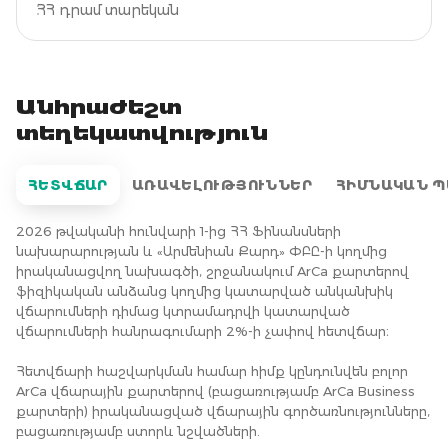
ՀՀ դրամ տարեկան
Անհրաժեշտ
տեղեկատվություն
ՀԵՏՎՃԱՐ
ԱՌԱՎԵԼՈՒԹՅՈՒՆՆԵՐ
ՀԻՄՆԱԿԱՆ 
2026 թվականի հունվարի 1-ից ՀՀ Ֆինանսների
նախարարության և «Արմենիան Քարդ» ՓԲԸ-ի կողմից
իրականացվող նախագծի, շրջանակում ArCa քարտերով
ֆիզիկական անձանց կողմից կատարված անկանխիկ
վճարումների դիմաց կտրամադրվի կատարված
վճարումների հանրագումարի 2%-ի չափով հետվճար։
Հետվճարի հաշվարկման համար հիմք կընդունվեն բոլոր
ArCa վճարային քարտերով (բացառությամբ ArCa Business
քարտերի) իրականացված վճարային գործառնությունները,
բացառությամբ ստորև նշվածների.