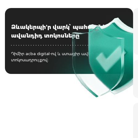
Ձևակերպի'ր վարկ՝ պահպանելով
ավանդիդ տոկոսները
Դիմիր acba digital-ով և ստացիր ավելի ցածր
տոկոսադրույքով: