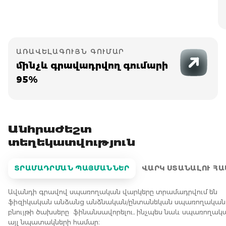
ԱՌԱՎԵԼԱԳՈՒՅՆ ԳՈՒՄԱՐ
մինչև գրավադրվող գումարի
95%
Անհրաժեշտ
տեղեկատվություն
ՏՐԱՄԱԴՐՄԱՆ ՊԱՅՄԱՆՆԵՐ
ՎԱՐԿ ՍՏԱՆԱԼՈՒ ՀԱ
Ավանդի գրավով սպառողական վարկերը տրամադրվում են
ֆիզիկական անձանց անձնական/ընտանեկան սպառողական
բնույթի ծախսերը
ֆինանսավորելու, ինչպես նաև սպառողակ
այլ նպատակների համար։