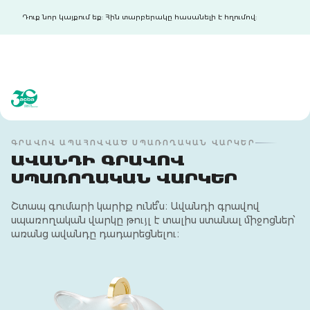
Դուք նոր կայքում եք: Հին տարբերակը հասանելի է հղումով:
acba digital
acba digital
ԳՐԱՎՈՎ ԱՊԱՀՈՎՎԱԾ ՍՊԱՌՈՂԱԿԱՆ ՎԱՐԿԵՐ
ԱՎԱՆԴԻ ԳՐԱՎՈՎ
ՍՊԱՌՈՂԱԿԱՆ ՎԱՐԿԵՐ
Շտապ գումարի կարիք ունե՞ս։ Ավանդի գրավով
սպառողական վարկը թույլ է տալիս ստանալ միջոցներ՝
առանց ավանդը դադարեցնելու։