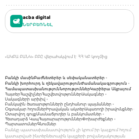
acba digital
ՆԵՐԲԵՌՆԵԼ
«ԱԿԲԱ ԲԱՆԿ» ԲԲԸ վերահսկվում է ՀՀ ԿԲ կողմից
Բանկի մասին
Բաժնետերեր և սեփականատերեր
Բանկի խորհուրդ և ղեկավարություն
Ժամանակագրություն
Համապատասխանություն
Նորություններ
Կարիերա Ակբայում
Հայտեր
Հաշվիչներ
Հաշվետվություններ
Սակագներ
Սակագների արխիվ
Բանկային ծառայությունների ընդհանուր պայմաններ
Օգտակար հղումներ
Իրավական ակտեր
Սպառողի իրավունքներ
Օտարվող գույք
Մասնաճյուղեր և բանկոմատներ
Հետադարձ Կապ
Հայտարարություններ
Փոխարժեքներ
Պարտատոմսեր
Գնումներ
Բանկը պատասխանատվություն չի կրում իր կայքում հղում
կատարված ինտերնետային կայքերի բովանդակության