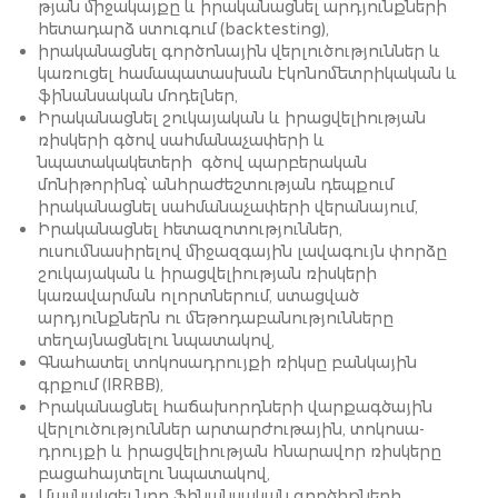
թյան միջակայքը և իրականացնել ար­դ­յունք­ների
հետադարձ ստուգում (backtesting),
իրականացնել գործոնային վերլուծություններ և
կառուցել համապատասխան էկոնո­մե­տրի­կա­կ­ան և
ֆինանսական մոդելներ,
Իրականացնել շուկայական և իրացվելիության
ռիսկերի գծով սահմանաչափերի և
նպատակակետերի գծով պարբերական
մոնիթորինգ՝ անհրաժեշտության դեպքում
իրականացնել սահմանաչափերի վերանայում,
Իրականացնել հետազոտություններ,
ուսումնասիրելով միջազգային լավագույն փորձը
շուկայական և իրացվելիության ռիսկերի
կառավարման ոլորտներում, ստացված
արդյունքներն ու մեթոդաբանությունները
տեղայնացնելու նպատակով,
Գնահատել տոկոսադրույքի ռիկսը բանկային
գրքում (IRRBB),
Իրականացնել հաճախորդների վարքագծային
վերլուծություններ արտարժութային, տո­կո­ս­ա­
դրույքի և իրացվելիության հնարավոր ռիսկերը
բացահայտելու նպատակով,
Մասնակցել նոր ֆինանսական գործիքների