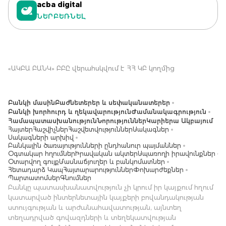
acba digital
ՆԵՐԲԵՌՆԵԼ
«ԱԿԲԱ ԲԱՆԿ» ԲԲԸ վերահսկվում է ՀՀ ԿԲ կողմից
Բանկի մասին
Բաժնետերեր և սեփականատերեր
Բանկի խորհուրդ և ղեկավարություն
Ժամանակագրություն
Համապատասխանություն
Նորություններ
Կարիերա Ակբայում
Հայտեր
Հաշվիչներ
Հաշվետվություններ
Սակագներ
Սակագների արխիվ
Բանկային ծառայությունների ընդհանուր պայմաններ
Օգտակար հղումներ
Իրավական ակտեր
Սպառողի իրավունքներ
Օտարվող գույք
Մասնաճյուղեր և բանկոմատներ
Հետադարձ Կապ
Հայտարարություններ
Փոխարժեքներ
Պարտատոմսեր
Գնումներ
Բանկը պատասխանատվություն չի կրում իր կայքում հղում
կատարված ինտերնետային կայքերի բովանդակության
ստույգության և արժանահավատության, այնտեղ
տեղադրված գովազդների և տեղեկատվության