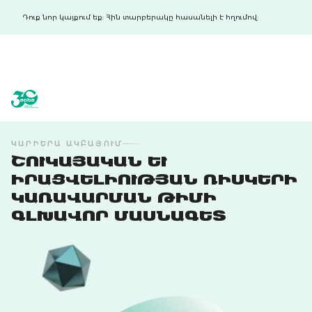
Դուք նոր կայքում եք: Հին տարբերակը հասանելի է հղումով:
acba digital
acba digital
ԿԱՐԻԵՐԱ ԱԿԲԱՅՈՒՄ
ՇՈՒԿԱՅԱԿԱՆ ԵՒ Ի
ՐԱՑՎԵԼԻՈՒԹՅԱՆ ՌԻՍԿԵՐԻ Կ
ԱՌԱՎԱՐՄԱՆ ԹԻՄԻ Գ
ԼԽԱՎՈՐ ՄԱՍՆԱԳԵՏ