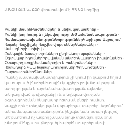
«ԱԿԲԱ ԲԱՆԿ» ԲԲԸ վերահսկվում է ՀՀ ԿԲ կողմից
Բանկի մասին
Բաժնետերեր և սեփականատերեր
Բանկի խորհուրդ և ղեկավարություն
Ժամանակագրություն
Համապատասխանություն
Նորություններ
Կարիերա Ակբայում
Հայտեր
Հաշվիչներ
Հաշվետվություններ
Սակագներ
Սակագների արխիվ
Բանկային ծառայությունների ընդհանուր պայմաններ
Օգտակար հղումներ
Իրավական ակտեր
Սպառողի իրավունքներ
Օտարվող գույք
Մասնաճյուղեր և բանկոմատներ
Հետադարձ Կապ
Հայտարարություններ
Փոխարժեքներ
Պարտատոմսեր
Գնումներ
Բանկը պատասխանատվություն չի կրում իր կայքում հղում
կատարված ինտերնետային կայքերի բովանդակության
ստույգության և արժանահավատության, այնտեղ
տեղադրված գովազդների և տեղեկատվության
օգտագործման հնարավոր հետևանքների համար:
Կայքի որևէ տեղեկության վերաբերյալ տարբեր լեզուներում
անհամապատասխանություն, ինչպես նաև օտար լեզվով
տեքստերում ոչ ամբողջական նյութ տեսնելու դեպքում
խնդրում ենք առաջնորդվել հայերեն տարբերակով։