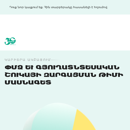
Դուք նոր կայքում եք: Հին տարբերակը հասանելի է հղումով:
acba digital
acba digital
ԿԱՐԻԵՐԱ ԱԿԲԱՅՈՒՄ
ՓՄՁ ԵՒ ԳՅՈՒՂԱՏՆՏԵՍԱԿԱՆ Շ
ՈՒԿԱՅԻ ԶԱՐԳԱՑՄԱՆ ԹԻՄԻ Մ
ԱՍՆԱԳԵՏ