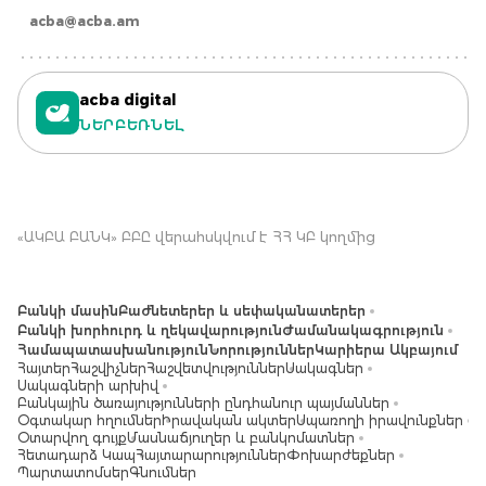
acba@acba.am
acba digital
ՆԵՐԲԵՌՆԵԼ
«ԱԿԲԱ ԲԱՆԿ» ԲԲԸ վերահսկվում է ՀՀ ԿԲ կողմից
Բանկի մասին
Բաժնետերեր և սեփականատերեր
Բանկի խորհուրդ և ղեկավարություն
Ժամանակագրություն
Համապատասխանություն
Նորություններ
Կարիերա Ակբայում
Հայտեր
Հաշվիչներ
Հաշվետվություններ
Սակագներ
Սակագների արխիվ
Բանկային ծառայությունների ընդհանուր պայմաններ
Օգտակար հղումներ
Իրավական ակտեր
Սպառողի իրավունքներ
Օտարվող գույք
Մասնաճյուղեր և բանկոմատներ
Հետադարձ Կապ
Հայտարարություններ
Փոխարժեքներ
Պարտատոմսեր
Գնումներ