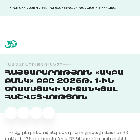
Դուք նոր կայքում եք: Հին տարբերակը հասանելի է հղումով:
acba digital
acba digital
ՀԱՅՏԱՐԱՐՈՒԹՅՈՒՆՆԵՐ
ՀԱՅՏԱՐԱՐՈՒԹՅՈՒՆ «ԱԿԲԱ
ԲԱՆԿ» ԲԲԸ 2025Թ. 1-ԻՆ
ԵՌԱՄՍՅԱԿԻ ՄԻՋԱՆԿՅԱԼ
ՀԱՇՎԵՏՎՈՒԹՅՈՒՆ
Հիմք ընդունելով «Արժեթղթերի շուկայի մասին» ՀՀ
օրենքի 126-րդ հոդվածի և ՀՀ Կենտրոնական բանկի