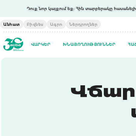
Դուք նոր կայքում եք: Հին տարբերակը հասանելի 
Անհատ
Բիզնես
Ագրո
Ներդրողներ
ՎԱՐԿԵՐ
ԽՆԱՅՈՂՈՒԹՅՈՒՆՆԵՐ
ՀԱ
Վճար