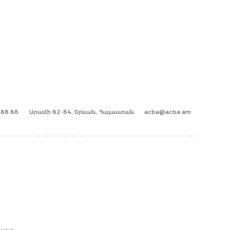
1 88 88
Արամի 82-84, Երևան, Հայաստան
acba@acba.am