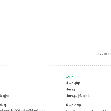
+374 10 3
Ս
ԱԳՐՈ
ր
Վարկեր
Վարկ
ն գիծ
Վարկային գիծ
ինգ
Քարտեր
քերով և POS տերմինալներով