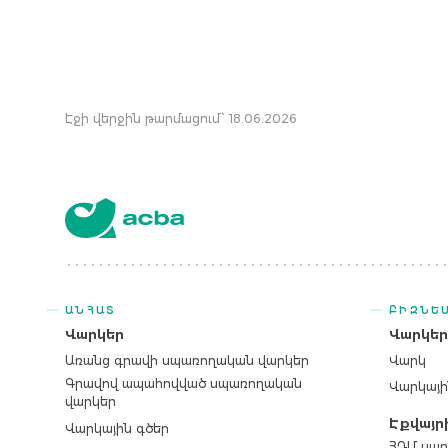
Էջի վերջին թարմացում՝ 18.06.2026
ԱՆՀԱՏ
ԲԻԶՆԵ
Վարկեր
Վարկե
Առանց գրավի սպառողական վարկեր
Վարկ
Գրավով ապահովված սպառողական
Վարկայի
վարկեր
Էքվայր
Վարկային գծեր
ՀԴՄ սար