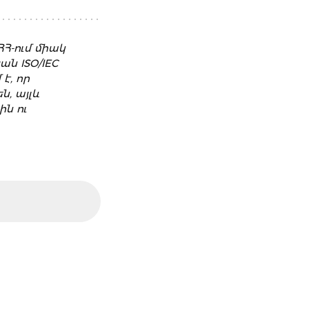
ՀՀ-ում միակ
ն ISO/IEC
է, որ
, այլև
ն ու