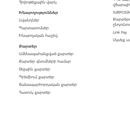
Հիփոթեքային վարկ
վճարայի
SoftPOS(M
Խնայողություններ
Քարտերո
Ավանդներ
ընդունու
Պարտատոմսեր
Link Pay
Խնայողական հաշիվ
Սկսեք ս
Քարտեր
Ամենապահանջված քարտեր
Քարտեր գնումների համար
Թվային քարտեր
Պրեմիում քարտեր
Ճանապարհորդական քարտեր
Հատուկ քարտեր