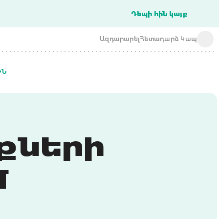
Դեպի հին կայք
Ազդարարել
Հետադարձ Կապ
ԻՆ
acba digital
acba digital
քների
մ