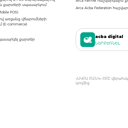
Arca Farmer հաշվարկային 
ն քարտերի սպասարկում
Arca Acba Federation հաշվ
obile POS)
վ առցանց վճարումների
մ (E-commerce)
acba digital
պասարկել քարտեր
ՆԵՐԲԵՌՆԵԼ
«ԱԿԲԱ ԲԱՆԿ» ԲԲԸ վերահսկվ
կողմից