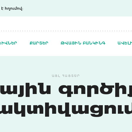
է հղումով:
ՇԻՎՆԵՐ
ՔԱՐՏԵՐ
ԹՎԱՅԻՆ ԲԱՆԿԻՆԳ
ԱՎԵԼ
ԱՅԼ ՀԱՅՏԵՐ
ային գործի
ակտիվացու