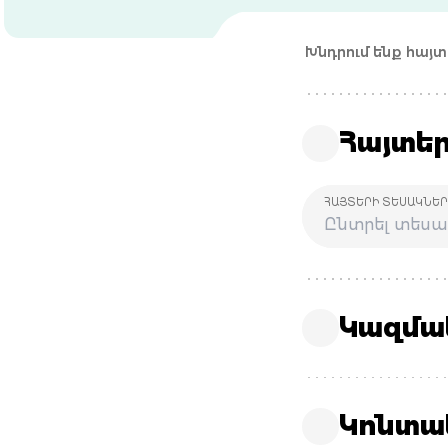
Խնդրում ենք հայ
Հայտե
ՀԱՅՏԵՐԻ ՏԵՍԱԿՆԵ
Կազմա
Կոնտա