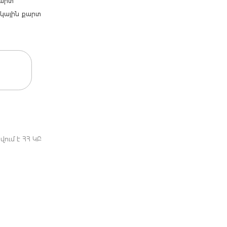
քարտ
արկային քարտ
ում է ՀՀ ԿԲ