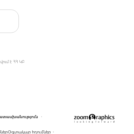
ում է ՀՀ ԿԲ
ատասխանություն
ններ
Օգտակար հղումներ