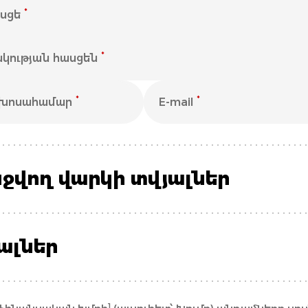
*
ասցե
*
կության հասցեն
*
*
ախոսահամար
E-mail
ջվող վարկի տվյալներ
յալներ
1