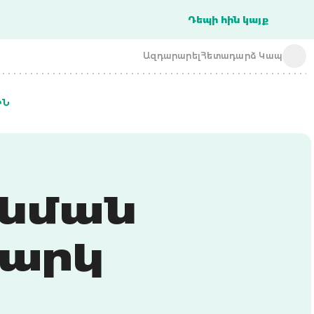
Դեպի հին կայք
Ազդարարել
Հետադարձ Կապ
ԻՆ
acba digital
acba digital
գնման
վարկ