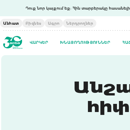
Դուք նոր կայքում եք: Հին տարբերակը հասանելի 
Անհատ
Բիզնես
Ագրո
Ներդրողներ
ՎԱՐԿԵՐ
ԽՆԱՅՈՂՈՒԹՅՈՒՆՆԵՐ
ՀԱ
Անշա
հիփ