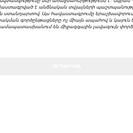
նվտանգությունը մեր առաջնահերթությունն է։ Ակբան 
ռայությունների հետ կապված ցանկացած տեղեկատվո
ավաստագրված է անձնական տվյալների պաշտպանությա
ին ստանդարտով: Այս հավաստագրումը երաշխավորում 
շակման գործընթացները ոչ միայն ապահով և կայուն են
համապատասխանում են միջազգային լավագույն փորձի
ՈՒՂԱՐԿԵԼ
ՈՒՂԱՐԿԵԼ