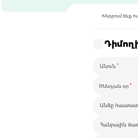
Խնդրում ենք 
Դիմողի
*
Անուն
*
Ծննդյան օր
Անձը հաստա
Հանրային ծա