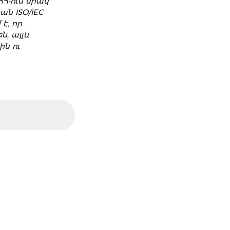
ՀՀ-ում միակ
ւթյան
ն ISO/IEC
է, որ
, այլև
ն ու