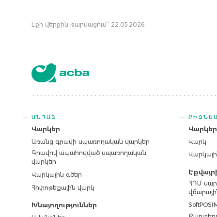
Էջի վերջին թարմացում՝ 22.05.2026
ԱՆՀԱՏ
ԲԻԶՆԵ
Վարկեր
Վարկե
Առանց գրավի սպառողական վարկեր
Վարկ
Գրավով ապահովված սպառողական
Վարկայի
վարկեր
Էքվայր
Վարկային գծեր
ՀԴՄ սար
Հիփոթեքային վարկ
վճարայի
SoftPOS(M
Խնայողություններ
Քարտերո