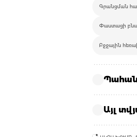
Գրանցման հ
Փաստացի բնա
Բջջային հեռ
Պահան
Այլ տվ
*