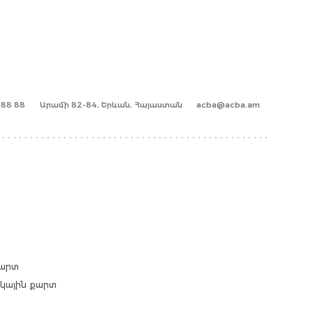
1 88 88
Արամի 82-84, Երևան, Հայաստան
acba@acba.am
քարտ
արկային քարտ