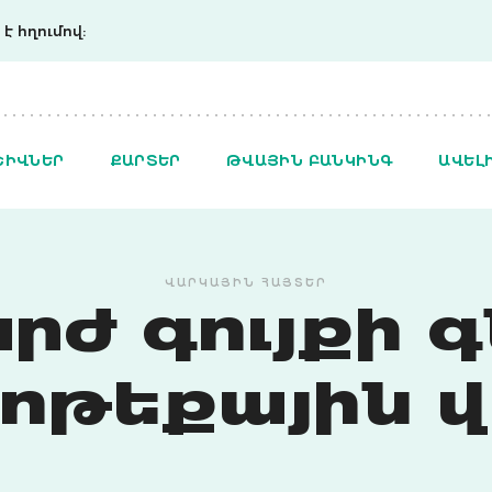
է հղումով:
ՇԻՎՆԵՐ
ՔԱՐՏԵՐ
ԹՎԱՅԻՆ ԲԱՆԿԻՆԳ
ԱՎԵԼ
ՎԱՐԿԱՅԻՆ ՀԱՅՏԵՐ
րժ գույքի 
ոթեքային 