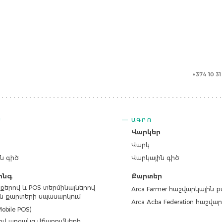
+374 10 3
Ս
ԱԳՐՈ
ր
Վարկեր
Վարկ
ն գիծ
Վարկային գիծ
ինգ
Քարտեր
քերով և POS տերմինալներով
Arca Farmer հաշվարկային 
ն քարտերի սպասարկում
Arca Acba Federation հաշվ
obile POS)
վ առցանց վճարումների