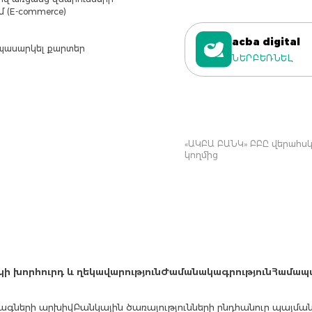
մ (E-commerce)
acba digital
պասարկել քարտեր
ՆԵՐԲԵՌՆԵԼ
«ԱԿԲԱ ԲԱՆԿ» ԲԲԸ վերահսկվ
կողմից
կի խորհուրդ և ղեկավարություն
Ժամանակագրություն
Համապ
ագների արխիվ
Բանկային ծառայությունների ընդհանուր պայմա