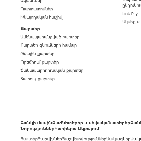
Ավանդներ
ընդունու
Պարտատոմսեր
Link Pay
Խնայողական հաշիվ
Սկսեք ս
Քարտեր
Ամենապահանջված քարտեր
Քարտեր գնումների համար
Թվային քարտեր
Պրեմիում քարտեր
Ճանապարհորդական քարտեր
Հատուկ քարտեր
Բանկի մասին
Բաժնետերեր և սեփականատերեր
Բան
Նորություններ
Կարիերա Ակբայում
Հայտեր
Հաշվիչներ
Հաշվետվություններ
Սակագներ
Սակ