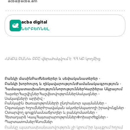
acba@acba.am
acba digital
ՆԵՐԲԵՌՆԵԼ
«ԱԿԲԱ ԲԱՆԿ» ԲԲԸ վերահսկվում է ՀՀ ԿԲ կողմից
Բանկի մասին
Բաժնետերեր և սեփականատերեր
Բանկի խորհուրդ և ղեկավարություն
Ժամանակագրություն
Համապատասխանություն
Նորություններ
Կարիերա Ակբայում
Հայտեր
Հաշվիչներ
Հաշվետվություններ
Սակագներ
Սակագների արխիվ
Բանկային ծառայությունների ընդհանուր պայմաններ
Օգտակար հղումներ
Իրավական ակտեր
Սպառողի իրավունքներ
Օտարվող գույք
Մասնաճյուղեր և բանկոմատներ
Հետադարձ Կապ
Հայտարարություններ
Փոխարժեքներ
Պարտատոմսեր
Գնումներ
Բանկը պատասխանատվություն չի կրում իր կայքում հղում