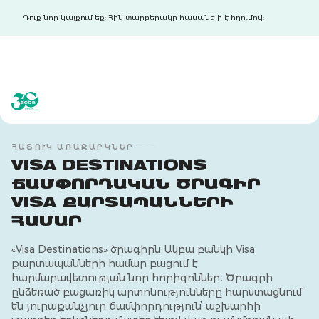
Դուք նոր կայքում եք: Հին տարբերակը հասանելի է հղումով:
acba digital
acba digital
ՀԱՏՈՒԿ ԱՌԱՋԱՐԿՆԵՐ
VISA DESTINATIONS
ՃԱՄՓՈՐԴԱԿԱՆ ԾՐԱԳԻՐ
VISA ՔԱՐՏԱՊԱՆՆԵՐԻ
ՀԱՄԱՐ
«Visa Destinations» ծրագիրն Ակբա բանկի Visa
քարտապանների համար բացում է
հարմարավետության նոր հորիզոններ։ Ծրագրի
ընձեռած բացառիկ արտոնությունները հարստացնում
են յուրաքանչյուր ճամփորդություն՝ աշխարհի