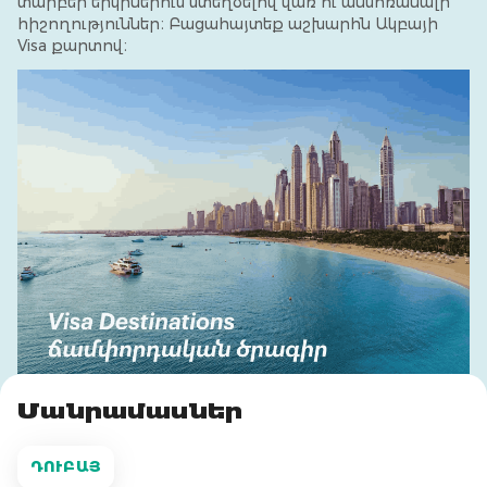
տարբեր երկրներում ստեղծելով վառ ու անմոռանալի
հիշողություններ։ Բացահայտեք աշխարհն Ակբայի
Visa քարտով։
Մանրամասներ
ԴՈՒԲԱՅ