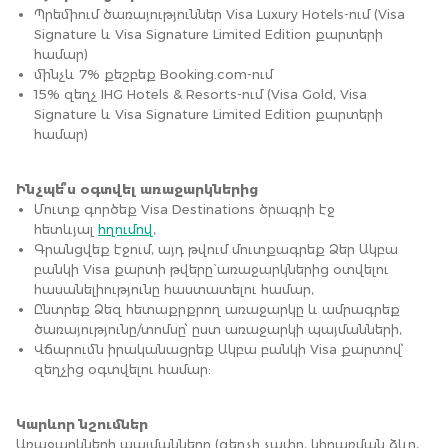
Պրեմիում ծառայություններ Visa Luxury Hotels-ում (Visa
Signature և Visa Signature Limited Edition քարտերի
համար)
մինչև 7% քեշբեք Booking.com-ում
15% զեղչ IHG Hotels & Resorts-ում (Visa Gold, Visa
Signature և Visa Signature Limited Edition քարտերի
համար)
Ինչպե՞ս օգտվել առաջարկներից
Մուտք գործեք Visa Destinations ծրագրի էջ
հետևյալ
հղումով
,
Գրանցվեք էջում, այդ թվում մուտքագրեք Ձեր Ակբա
բանկի Visa քարտի թվերը` առաջարկներից օտվելու
հասանելիությունը հաստատելու համար,
Ընտրեք Ձեզ հետաքրքրող առաջարկը և ամրագրեք
ծառայությունը/տոմսը՝ ըստ առաջարկի պայմանների,
Վճարումն իրականացրեք Ակբա բանկի Visa քարտով՝
զեղչից օգտվելու համար:
Կարևոր նշումներ
Առաջարկների պայմանները (զեղչի չափը, կիրառման ձևը,