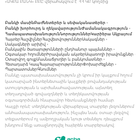
«ԱԿԲԱ ԲԱՆԿ» ԲԲԸ վերահսկվում է ՀՀ ԿԲ կողմից
Բանկի մասին
Բաժնետերեր և սեփականատերեր
Բանկի խորհուրդ և ղեկավարություն
Ժամանակագրություն
Համապատասխանություն
Նորություններ
Կարիերա Ակբայում
Հայտեր
Հաշվիչներ
Հաշվետվություններ
Սակագներ
Սակագների արխիվ
Բանկային ծառայությունների ընդհանուր պայմաններ
Օգտակար հղումներ
Իրավական ակտեր
Սպառողի իրավունքներ
Օտարվող գույք
Մասնաճյուղեր և բանկոմատներ
Հետադարձ Կապ
Հայտարարություններ
Փոխարժեքներ
Պարտատոմսեր
Գնումներ
Բանկը պատասխանատվություն չի կրում իր կայքում հղում
կատարված ինտերնետային կայքերի բովանդակության
ստույգության և արժանահավատության, այնտեղ
տեղադրված գովազդների և տեղեկատվության
օգտագործման հնարավոր հետևանքների համար:
Կայքի որևէ տեղեկության վերաբերյալ տարբեր լեզուներում
անհամապատասխանություն, ինչպես նաև օտար լեզվով
տեքստերում ոչ ամբողջական նյութ տեսնելու դեպքում
խնդրում ենք առաջնորդվել հայերեն տարբերակով։