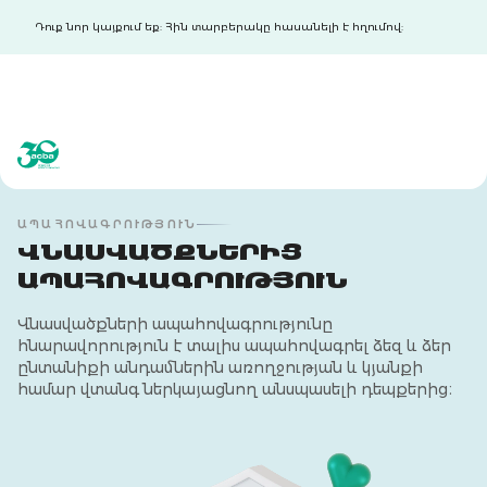
Դուք նոր կայքում եք: Հին տարբերակը հասանելի է հղումով:
acba digital
acba digital
ԱՊԱՀՈՎԱԳՐՈՒԹՅՈՒՆ
ՎՆԱՍՎԱԾՔՆԵՐԻՑ
ԱՊԱՀՈՎԱԳՐՈՒԹՅՈՒՆ
Վնասվածքների ապահովագրությունը
հնարավորություն է տալիս ապահովագրել ձեզ և ձեր
ընտանիքի անդամներին առողջության և կյանքի
համար վտանգ ներկայացնող անսպասելի դեպքերից։