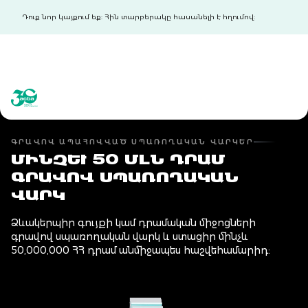
Դուք նոր կայքում եք: Հին տարբերակը հասանելի է հղումով:
acba digital
acba digital
ԳՐԱՎՈՎ ԱՊԱՀՈՎՎԱԾ ՍՊԱՌՈՂԱԿԱՆ ՎԱՐԿԵՐ
ՄԻՆՉԵՒ 50 ՄԼՆ ԴՐԱՄ
ԳՐԱՎՈՎ ՍՊԱՌՈՂԱԿԱՆ
ՎԱՐԿ
Ձևակերպիր գույքի կամ դրամական միջոցների
գրավով սպառողական վարկ և ստացիր մինչև
50,000,000 ՀՀ դրամ անմիջապես հաշվեհամարիդ: