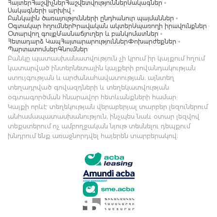
Հայտեր
Հաշվիչներ
Հաշվետվություններ
Սակագներ
Սակագների արխիվ
Բանկային ծառայությունների ընդհանուր պայմաններ
Օգտակար հղումներ
Իրավական ակտեր
Սպառողի իրավունքներ
Օտարվող գույք
Մասնաճյուղեր և բանկոմատներ
Հետադարձ Կապ
Հայտարարություններ
Փոխարժեքներ
Պարտատոմսեր
Գնումներ
Բանկը պատասխանատվություն չի կրում իր կայքում հղում
կատարված ինտերնետային կայքերի բովանդակության
ստույգության և արժանահավատության, այնտեղ
տեղադրված գովազդների և տեղեկատվության
օգտագործման հնարավոր հետևանքների համար:
Կայքի որևէ տեղեկության վերաբերյալ տարբեր լեզուներում
անհամապատասխանություն, ինչպես նաև օտար լեզվով
տեքստերում ոչ ամբողջական նյութ տեսնելու դեպքում
խնդրում ենք առաջնորդվել հայերեն տարբերակով։