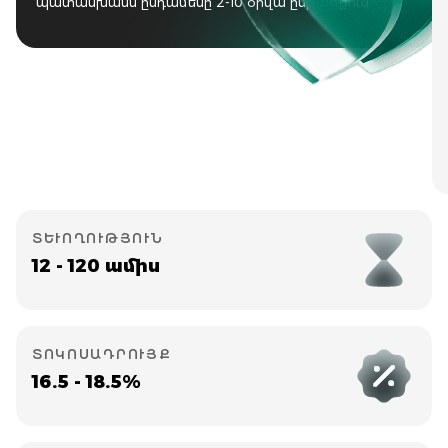
պատասխանն ընդամենը 2-10 օրվա ընթացքում
ՏԵՒՈՂՈՒԹՅՈՒՆ
12 - 120 ամիս
ՏՈԿՈՍԱԴՐՈՒՅՔ
16.5 - 18.5%