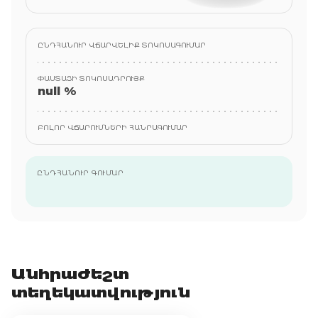
ԸՆԴՀԱՆՈՒՐ ՎՃԱՐՎԵԼԻՔ ՏՈԿՈՍԱԳՈՒՄԱՐ
ՓԱՍՏԱՑԻ ՏՈԿՈՍԱԴՐՈՒՅՔ
null %
ԲՈԼՈՐ ՎՃԱՐՈՒՄՆԵՐԻ ՀԱՆՐԱԳՈՒՄԱՐ
ԸՆԴՀԱՆՈՒՐ ԳՈՒՄԱՐ
Անհրաժեշտ
տեղեկատվություն