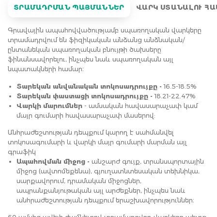
ՏՐԱՄԱԴՐՄԱՆ ՊԱՅՄԱՆՆԵՐ
ՎԱՐԿ ՍՏԱՆԱԼՈՒ ՀԱ
Գրավային ապահովվածությամբ սպառողական վարկերը
տրամադրվում են ֆիզիկական անձանց անձնական/
ընտանեկան սպառողական բնույթի ծախսերը
ֆինանսավորելու, ինչպես նաև սպառողական այլ
նպատակների համար։
Տարեկան անվանական տոկոսադրույքը -
16.5-18.5%
Տարեկան փաստացի տոկոսադրույքը -
18.21-22.47%
Վարկի մարումներ
- ամսական հավասարաչափ կամ
մայր գումարի հավասարաչափ մասերով:
Անհրաժեշտության դեպքում կարող է սահմանվել 
տոկոսագումարի և վարկի մայր գումարի մարման այլ 
գրաֆիկ
Ապահովման միջոց -
անշարժ գույք, տրանսպորտային
միջոց (ավտոմեքենա), գյուղատնտեսական տեխնիկա,
սարքավորում, դրամական միջոցներ,
ապրանքանյութական այլ արժեքներ, ինչպես նաև
անհրաժեշտության դեպքում երաշխավորություններ։
60 ամսից ավելի ժամկետով տրամադրվող վարկերը պետք