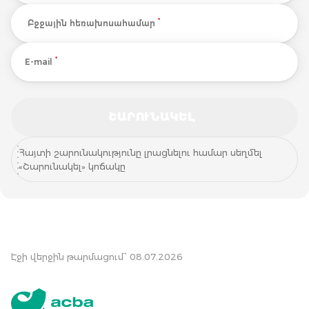
*
Բջջային հեռախոսահամար
*
E-mail
ՇԱՐՈՒՆԱԿԵԼ
ՇԱՐՈՒՆԱԿԵԼ
Հայտի շարունակությունը լրացնելու համար սեղմել
«Շարունակել» կոճակը
Էջի վերջին թարմացում՝ 08.07.2026