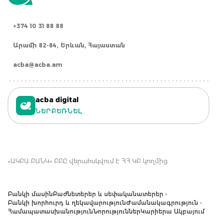
+374 10 31 88 88
Արամի 82-84, Երևան, Հայաստան
acba@acba.am
acba digital
ՆԵՐԲԵՌՆԵԼ
«ԱԿԲԱ ԲԱՆԿ» ԲԲԸ վերահսկվում է ՀՀ ԿԲ կողմից
Բանկի մասին
Բաժնետերեր և սեփականատերեր
Բանկի խորհուրդ և ղեկավարություն
Ժամանակագրություն
Համապատասխանություն
Նորություններ
Կարիերա Ակբայում