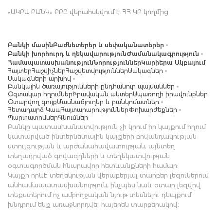
«ԱԿԲԱ ԲԱՆԿ» ԲԲԸ վերահսկվում է ՀՀ ԿԲ կողմից
Բանկի մասին
Բաժնետերեր և սեփականատերեր
Բանկի խորհուրդ և ղեկավարություն
Ժամանակագրություն
Համապատասխանություն
Նորություններ
Կարիերա Ակբայում
Հայտեր
Հաշվիչներ
Հաշվետվություններ
Սակագներ
Սակագների արխիվ
Բանկային ծառայությունների ընդհանուր պայմաններ
Օգտակար հղումներ
Իրավական ակտեր
Սպառողի իրավունքներ
Օտարվող գույք
Մասնաճյուղեր և բանկոմատներ
Հետադարձ Կապ
Հայտարարություններ
Փոխարժեքներ
Պարտատոմսեր
Գնումներ
Բանկը պատասխանատվություն չի կրում իր կայքում հղում
կատարված ինտերնետային կայքերի բովանդակության
ստույգության և արժանահավատության, այնտեղ
տեղադրված գովազդների և տեղեկատվության
օգտագործման հնարավոր հետևանքների համար:
Կայքի որևէ տեղեկության վերաբերյալ տարբեր լեզուներում
անհամապատասխանություն, ինչպես նաև օտար լեզվով
տեքստերում ոչ ամբողջական նյութ տեսնելու դեպքում
խնդրում ենք առաջնորդվել հայերեն տարբերակով։