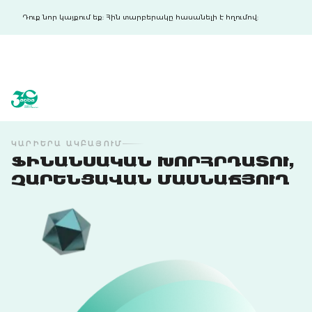
Դուք նոր կայքում եք: Հին տարբերակը հասանելի է հղումով:
acba digital
acba digital
ԿԱՐԻԵՐԱ ԱԿԲԱՅՈՒՄ
ՖԻՆԱՆՍԱԿԱՆ ԽՈՐՀՐԴԱՏՈՒ,
ՉԱՐԵՆՑԱՎԱՆ ՄԱՍՆԱՃՅՈՒՂ