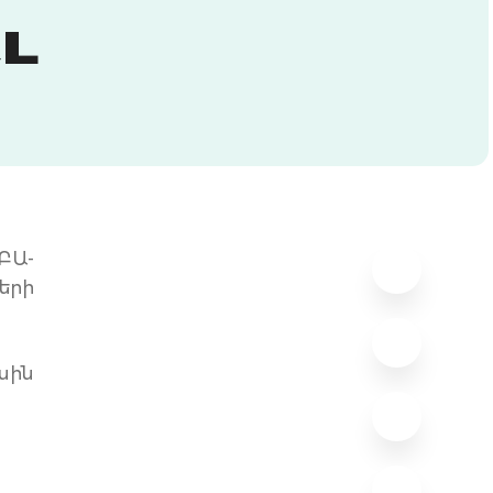
Լ
ԲԱ-
երի
սին