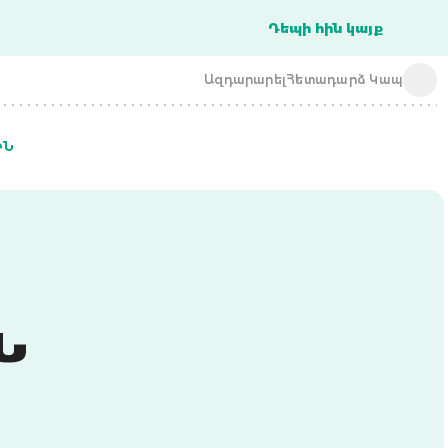
Դեպի հին կայք
Ազդարարել
Հետադարձ Կապ
ԻՆ
acba digital
acba digital
Ն