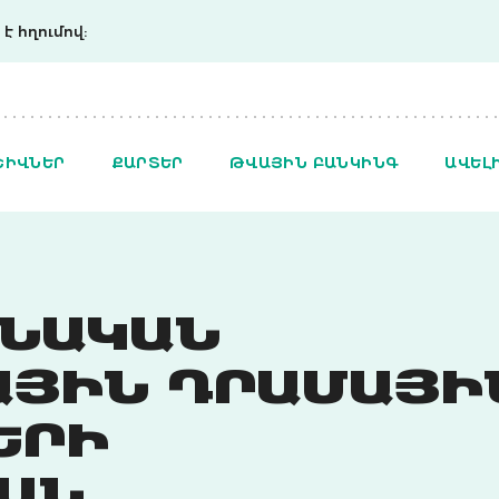
է հղումով:
ՇԻՎՆԵՐ
ՔԱՐՏԵՐ
ԹՎԱՅԻՆ ԲԱՆԿԻՆԳ
ԱՎԵԼ
ԱՆԱԿԱՆ
ԱՅԻՆ ԴՐԱՄԱՅԻ
ԵՐԻ