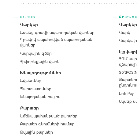
ԱՆՀԱՏ
ԲԻԶՆԵ
Վարկեր
Վարկե
Առանց գրավի սպառողական վարկեր
Վարկ
Գրավով ապահովված սպառողական
Վարկայի
վարկեր
Էքվայր
Վարկային գծեր
ՀԴՄ սար
Հիփոթեքային վարկ
վճարայի
SoftPOS(M
Խնայողություններ
Քարտերո
Ավանդներ
ընդունու
Պարտատոմսեր
Link Pay
Խնայողական հաշիվ
Սկսեք ս
Քարտեր
Ամենապահանջված քարտեր
Քարտեր գնումների համար
Թվային քարտեր