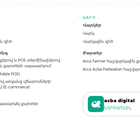
Ս
ԱԳՐՈ
ր
Վարկեր
Վարկ
ն գիծ
Վարկային գիծ
ինգ
Քարտեր
քերով և POS տերմինալներով
Arca Farmer հաշվարկային 
ն քարտերի սպասարկում
Arca Acba Federation հաշվ
obile POS)
վ առցանց վճարումների
մ (E-commerce)
acba digital
պասարկել քարտեր
ՆԵՐԲԵՌՆԵԼ