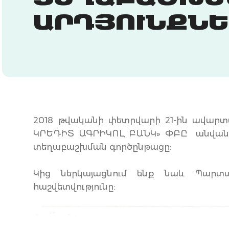
ՏԵՂԱԲԱՇԽՄ
ԱՐԴՅՈՒՆՔՆԵ
2018 թվականի փետրվարի 21-ին ավարտվե
ԿՐԵԴԻՏ ԱԳՐԻԿՈԼ ԲԱՆԿ» ՓԲԸ անվանա
տեղաբաշխման գործընթացը:
Կից ներկայացնում ենք նաև Պարտա
հաշվետվությունը: