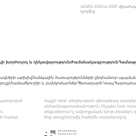
«ԱԿԲԱ ԲԱՆԿ» ԲԲԸ վերահսկվ
կողմից
կի խորհուրդ և ղեկավարություն
Ժամանակագրություն
Համապ
ագների արխիվ
Բանկային ծառայությունների ընդհանուր պայմա
ույք
Մասնաճյուղեր և բանկոմատներ
Հետադարձ Կապ
Հայտարար
մ կատարված
Կայքի որևէ տեղեկության վերաբերյալ տարբեր 
անհամապատասխանություն, ինչպես նաև օտար
 և
տեքստերում ոչ ամբողջական նյութ տեսնելու 
ի համար:
ենք առաջնորդվել հայերեն տարբերակով։