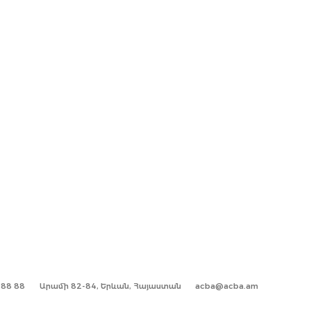
1 88 88
Արամի 82-84, Երևան, Հայաստան
acba@acba.am