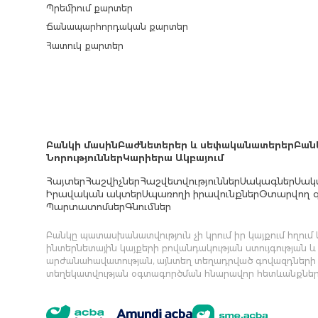
Պրեմիում քարտեր
Ճանապարհորդական քարտեր
Հատուկ քարտեր
Բանկի մասին
Բաժնետերեր և սեփականատերեր
Բան
Նորություններ
Կարիերա Ակբայում
Հայտեր
Հաշվիչներ
Հաշվետվություններ
Սակագներ
Սակ
Իրավական ակտեր
Սպառողի իրավունքներ
Օտարվող գ
Պարտատոմսեր
Գնումներ
Բանկը պատասխանատվություն չի կրում իր կայքում հղու
ինտերնետային կայքերի բովանդակության ստույգության և
արժանահավատության, այնտեղ տեղադրված գովազդների
տեղեկատվության օգտագործման հնարավոր հետևանքներ