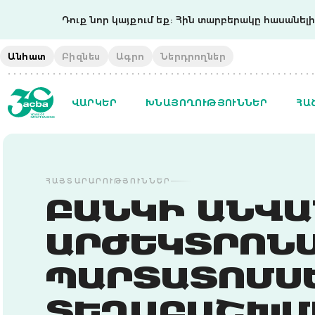
Դուք նոր կայքում եք: Հին տարբերակը հասանելի 
Անհատ
Բիզնես
Ագրո
Ներդրողներ
ՎԱՐԿԵՐ
ԽՆԱՅՈՂՈՒԹՅՈՒՆՆԵՐ
ՀԱ
ՀԱՅՏԱՐԱՐՈՒԹՅՈՒՆՆԵՐ
ԲԱՆԿԻ ԱՆՎ
ԱՐԺԵԿՏՐՈՆ
ՊԱՐՏԱՏՈՄՍ