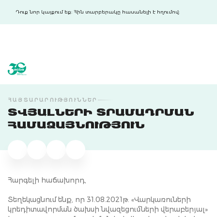
Դուք նոր կայքում եք: Հին տարբերակը հասանելի է հղումով:
acba digital
acba digital
ՀԱՅՏԱՐԱՐՈՒԹՅՈՒՆՆԵՐ
ՏՎՅԱԼՆԵՐԻ ՏՐԱՄԱԴՐՄԱՆ
ՀԱՄԱՁԱՅՆՈՒԹՅՈՒՆ
Հարգելի հաճախորդ,
Տեղեկացնում ենք, որ 31.08.2021թ. «Վարկառուների
կրեդիտավորման ծախսի նվազեցումների վերաբերյալ»