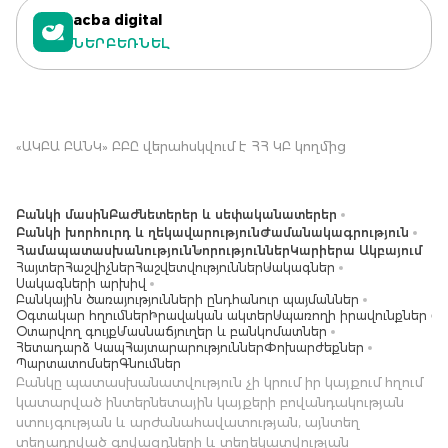
acba digital
ՆԵՐԲԵՌՆԵԼ
«ԱԿԲԱ ԲԱՆԿ» ԲԲԸ վերահսկվում է ՀՀ ԿԲ կողմից
Բանկի մասին
Բաժնետերեր և սեփականատերեր
Բանկի խորհուրդ և ղեկավարություն
Ժամանակագրություն
Համապատասխանություն
Նորություններ
Կարիերա Ակբայում
Հայտեր
Հաշվիչներ
Հաշվետվություններ
Սակագներ
Սակագների արխիվ
Բանկային ծառայությունների ընդհանուր պայմաններ
Օգտակար հղումներ
Իրավական ակտեր
Սպառողի իրավունքներ
Օտարվող գույք
Մասնաճյուղեր և բանկոմատներ
Հետադարձ Կապ
Հայտարարություններ
Փոխարժեքներ
Պարտատոմսեր
Գնումներ
Բանկը պատասխանատվություն չի կրում իր կայքում հղում
կատարված ինտերնետային կայքերի բովանդակության
ստույգության և արժանահավատության, այնտեղ
տեղադրված գովազդների և տեղեկատվության