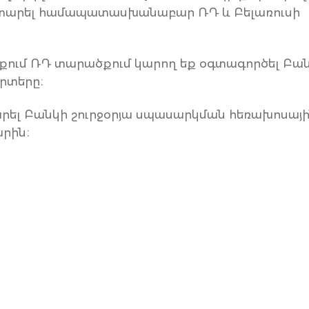
կատարել համապատասխանաբար ՌԴ և Բելառուսի
եպքում ՌԴ տարածքում կարող եք օգտագործել Բա
արտերը։
արել Բանկի շուրջօրյա սպասարկման հեռախոսայ
արին։