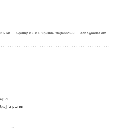
1 88 88
Արամի 82-84, Երևան, Հայաստան
acba@acba.am
քարտ
արկային քարտ