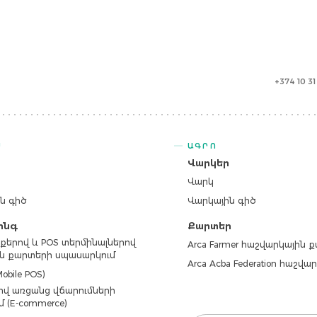
+374 10 3
Ս
ԱԳՐՈ
ր
Վարկեր
Վարկ
ն գիծ
Վարկային գիծ
ինգ
Քարտեր
քերով և POS տերմինալներով
Arca Farmer հաշվարկային 
ն քարտերի սպասարկում
Arca Acba Federation հաշվ
obile POS)
վ առցանց վճարումների
մ (E-commerce)