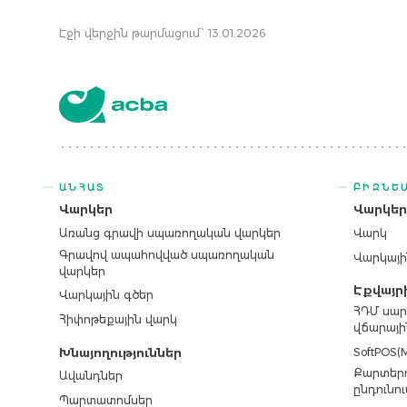
Էջի վերջին թարմացում՝ 13.01.2026
ԱՆՀԱՏ
ԲԻԶՆԵ
Վարկեր
Վարկե
Առանց գրավի սպառողական վարկեր
Վարկ
Գրավով ապահովված սպառողական
Վարկայի
վարկեր
Էքվայր
Վարկային գծեր
ՀԴՄ սար
Հիփոթեքային վարկ
վճարայի
SoftPOS(M
Խնայողություններ
Քարտերո
Ավանդներ
ընդունու
Պարտատոմսեր