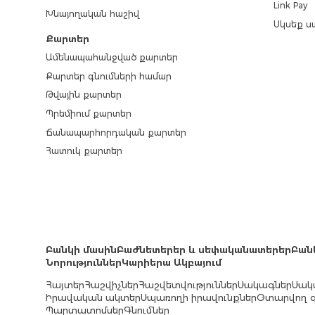
Link Pay
Խնայողական հաշիվ
Սկսեք ս
Քարտեր
Ամենապահանջված քարտեր
Քարտեր գնումների համար
Թվային քարտեր
Պրեմիում քարտեր
Ճանապարհորդական քարտեր
Հատուկ քարտեր
Բանկի մասին
Բաժնետերեր և սեփականատերեր
Բան
Նորություններ
Կարիերա Ակբայում
Հայտեր
Հաշվիչներ
Հաշվետվություններ
Սակագներ
Սակ
Իրավական ակտեր
Սպառողի իրավունքներ
Օտարվող գ
Պարտատոմսեր
Գնումներ