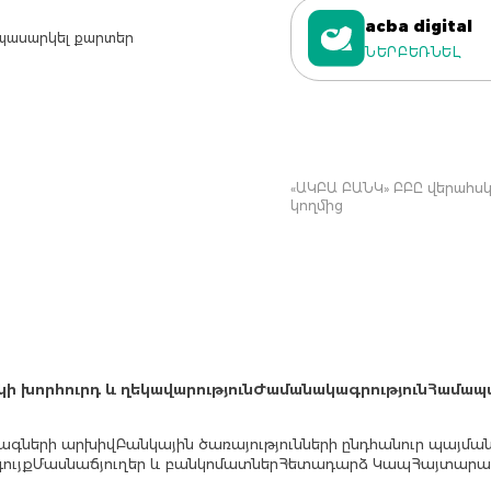
acba digital
պասարկել քարտեր
ՆԵՐԲԵՌՆԵԼ
«ԱԿԲԱ ԲԱՆԿ» ԲԲԸ վերահսկվ
կողմից
կի խորհուրդ և ղեկավարություն
Ժամանակագրություն
Համապ
ագների արխիվ
Բանկային ծառայությունների ընդհանուր պայմա
ույք
Մասնաճյուղեր և բանկոմատներ
Հետադարձ Կապ
Հայտարար