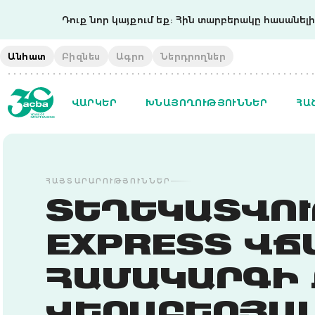
Դուք նոր կայքում եք: Հին տարբերակը հասանելի 
Անհատ
Բիզնես
Ագրո
Ներդրողներ
ՎԱՐԿԵՐ
ԽՆԱՅՈՂՈՒԹՅՈՒՆՆԵՐ
ՀԱ
ՀԱՅՏԱՐԱՐՈՒԹՅՈՒՆՆԵՐ
ՏԵՂԵԿԱՏՎՈՒ
EXPRESS ՎՃ
ՀԱՄԱԿԱՐԳԻ