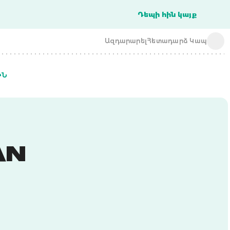
Դեպի հին կայք
Ազդարարել
Հետադարձ Կապ
ԻՆ
acba digital
acba digital
AN