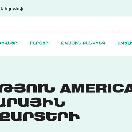
է հղումով:
ՇԻՎՆԵՐ
ՔԱՐՏԵՐ
ԹՎԱՅԻՆ ԲԱՆԿԻՆԳ
ԱՎԵԼ
ԹՅՈՒՆ AMERIC
ԱՐԱՅԻՆ
 ՔԱՐՏԵՐԻ