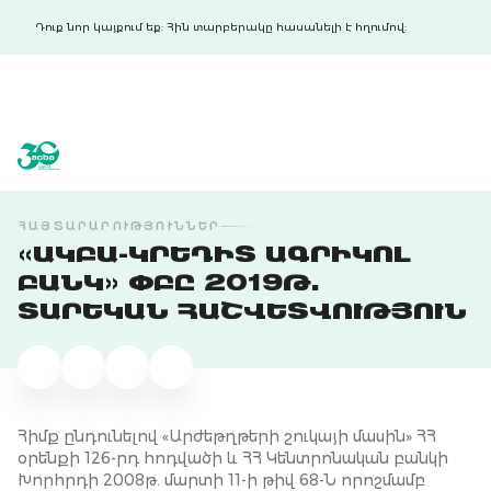
Դուք նոր կայքում եք: Հին տարբերակը հասանելի է հղումով:
acba digital
acba digital
ՀԱՅՏԱՐԱՐՈՒԹՅՈՒՆՆԵՐ
«ԱԿԲԱ-ԿՐԵԴԻՏ ԱԳՐԻԿՈԼ
ԲԱՆԿ» ՓԲԸ 2019Թ.
ՏԱՐԵԿԱՆ ՀԱՇՎԵՏՎՈՒԹՅՈՒՆ
Հիմք ընդունելով «Արժեթղթերի շուկայի մասին» ՀՀ
օրենքի 126-րդ հոդվածի և ՀՀ Կենտրոնական բանկի
Խորհրդի 2008թ. մարտի 11-ի թիվ 68-Ն որոշմամբ