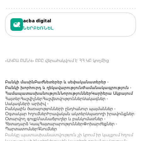
acba digital
ՆԵՐԲԵՌՆԵԼ
«ԱԿԲԱ ԲԱՆԿ» ԲԲԸ վերահսկվում է ՀՀ ԿԲ կողմից
Բանկի մասին
Բաժնետերեր և սեփականատերեր
Բանկի խորհուրդ և ղեկավարություն
Ժամանակագրություն
Համապատասխանություն
Նորություններ
Կարիերա Ակբայում
Հայտեր
Հաշվիչներ
Հաշվետվություններ
Սակագներ
Սակագների արխիվ
Բանկային ծառայությունների ընդհանուր պայմաններ
Օգտակար հղումներ
Իրավական ակտեր
Սպառողի իրավունքներ
Օտարվող գույք
Մասնաճյուղեր և բանկոմատներ
Հետադարձ Կապ
Հայտարարություններ
Փոխարժեքներ
Պարտատոմսեր
Գնումներ
Բանկը պատասխանատվություն չի կրում իր կայքում հղում