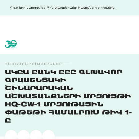
Դուք նոր կայքում եք: Հին տարբերակը հասանելի է հղումով:
acba digital
acba digital
ՀԱՅՏԱՐԱՐՈՒԹՅՈՒՆՆԵՐ
ԱԿԲԱ ԲԱՆԿ ԲԲԸ ԳԼԽԱՎՈՐ
ԳՐԱՍԵՆՅԱԿԻ
ՇԻՆԱՐԱՐԱԿԱՆ
ԱՇԽԱՏԱՆՔՆԵՐԻ ՄՐՑՈՒՅԹԻ
HQ-CW-1 ՄՐՑՈՒԹԱՅԻՆ
ՓԱԹԵԹԻ ՀԱՄԱԼՐՈՒՄ ԹԻՎ 1-
Ը