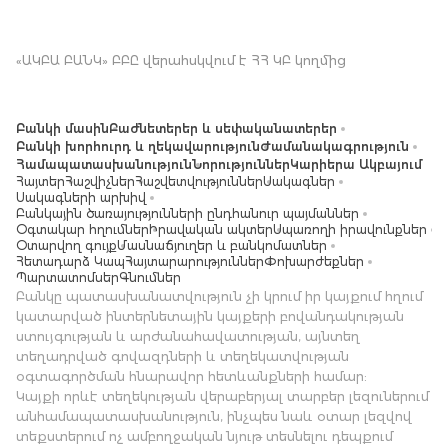
«ԱԿԲԱ ԲԱՆԿ» ԲԲԸ վերահսկվում է ՀՀ ԿԲ կողմից
Բանկի մասին
Բաժնետերեր և սեփականատերեր
Բանկի խորհուրդ և ղեկավարություն
Ժամանակագրություն
Համապատասխանություն
Նորություններ
Կարիերա Ակբայում
Հայտեր
Հաշվիչներ
Հաշվետվություններ
Սակագներ
Սակագների արխիվ
Բանկային ծառայությունների ընդհանուր պայմաններ
Օգտակար հղումներ
Իրավական ակտեր
Սպառողի իրավունքներ
Օտարվող գույք
Մասնաճյուղեր և բանկոմատներ
Հետադարձ Կապ
Հայտարարություններ
Փոխարժեքներ
Պարտատոմսեր
Գնումներ
Բանկը պատասխանատվություն չի կրում իր կայքում հղում
կատարված ինտերնետային կայքերի բովանդակության
ստույգության և արժանահավատության, այնտեղ
տեղադրված գովազդների և տեղեկատվության
օգտագործման հնարավոր հետևանքների համար:
Կայքի որևէ տեղեկության վերաբերյալ տարբեր լեզուներում
անհամապատասխանություն, ինչպես նաև օտար լեզվով
տեքստերում ոչ ամբողջական նյութ տեսնելու դեպքում