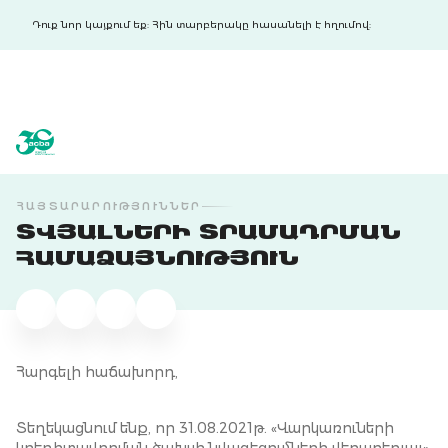
Դուք նոր կայքում եք: Հին տարբերակը հասանելի է հղումով:
acba digital
acba digital
ՀԱՅՏԱՐԱՐՈՒԹՅՈՒՆՆԵՐ
ՏՎՅԱԼՆԵՐԻ ՏՐԱՄԱԴՐՄԱՆ
ՀԱՄԱՁԱՅՆՈՒԹՅՈՒՆ
Հարգելի հաճախորդ,
Տեղեկացնում ենք, որ 31.08.2021թ. «Վարկառուների