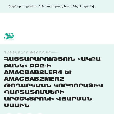
Դուք նոր կայքում եք: Հին տարբերակը հասանելի է հղումով:
acba digital
acba digital
ՀԱՅՏԱՐԱՐՈՒԹՅՈՒՆՆԵՐ
ՀԱՅՏԱՐԱՐՈՒԹՅՈՒՆ «ԱԿԲԱ
ԲԱՆԿ» ԲԲԸ-Ի
AMACBAB2LER4 ԵՒ A
MACBAB2MER2 Թ
ՈՂԱՐԿՄԱՆ ԿՈՐՊՈՐԱՏԻՎ Պ
ԱՐՏԱՏՈՄՍԵՐԻ Ա
ՐԺԵԿՏՐՈՆԻ ՎՃԱՐՄԱՆ Մ
ԱՍԻՆ