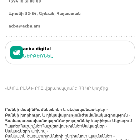
+374 10 31 88 88
Արամի 82-84, Երևան, Հայաստան
acba@acba.am
acba digital
ՆԵՐԲԵՌՆԵԼ
«ԱԿԲԱ ԲԱՆԿ» ԲԲԸ վերահսկվում է ՀՀ ԿԲ կողմից
Բանկի մասին
Բաժնետերեր և սեփականատերեր
Բանկի խորհուրդ և ղեկավարություն
Ժամանակագրություն
Համապատասխանություն
Նորություններ
Կարիերա Ակբայում
Հայտեր
Հաշվիչներ
Հաշվետվություններ
Սակագներ
Սակագների արխիվ
Բանկային ծառայությունների ընդհանուր պայմաններ