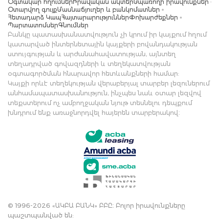
Օգտակար հղումներ
Իրավական ակտեր
Սպառողի իրավունքներ
Օտարվող գույք
Մասնաճյուղեր և բանկոմատներ
Հետադարձ Կապ
Հայտարարություններ
Փոխարժեքներ
Պարտատոմսեր
Գնումներ
Բանկը պատասխանատվություն չի կրում իր կայքում հղում
կատարված ինտերնետային կայքերի բովանդակության
ստույգության և արժանահավատության, այնտեղ
տեղադրված գովազդների և տեղեկատվության
օգտագործման հնարավոր հետևանքների համար:
Կայքի որևէ տեղեկության վերաբերյալ տարբեր լեզուներում
անհամապատասխանություն, ինչպես նաև օտար լեզվով
տեքստերում ոչ ամբողջական նյութ տեսնելու դեպքում
խնդրում ենք առաջնորդվել հայերեն տարբերակով։
© 1996-2026 «ԱԿԲԱ ԲԱՆԿ» ԲԲԸ։ Բոլոր իրավունքները
պաշտպանված են: