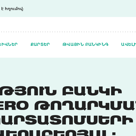
է հղումով:
ՇԻՎՆԵՐ
ՔԱՐՏԵՐ
ԹՎԱՅԻՆ ԲԱՆԿԻՆԳ
ԱՎԵԼ
ԹՅՈՒՆ ԲԱՆԿԻ
ERO ԹՈՂԱՐԿՄԱ
ՊԱՐՏԱՏՈՄՍԵՐԻ