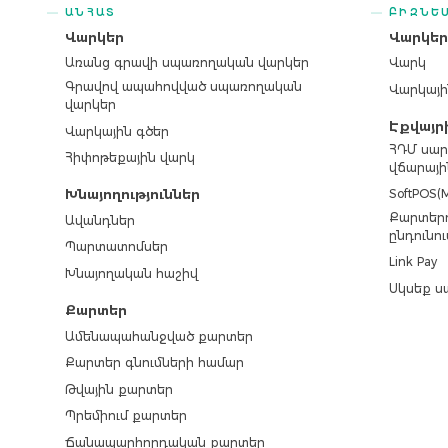
ԱՆՀԱՏ
ԲԻԶՆԵ
Վարկեր
Վարկե
Առանց գրավի սպառողական վարկեր
Վարկ
Գրավով ապահովված սպառողական
Վարկայի
վարկեր
Էքվայր
Վարկային գծեր
ՀԴՄ սար
Հիփոթեքային վարկ
վճարայի
SoftPOS(M
Խնայողություններ
Քարտերո
Ավանդներ
ընդունու
Պարտատոմսեր
Link Pay
Խնայողական հաշիվ
Սկսեք ս
Քարտեր
Ամենապահանջված քարտեր
Քարտեր գնումների համար
Թվային քարտեր
Պրեմիում քարտեր
Ճանապարհորդական քարտեր