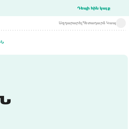
Դեպի հին կայք
Ազդարարել
Հետադարձ Կապ
ԻՆ
acba digital
acba digital
Ն