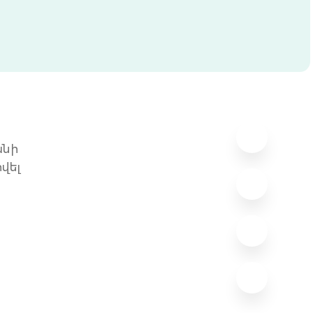
անի
վել
ը