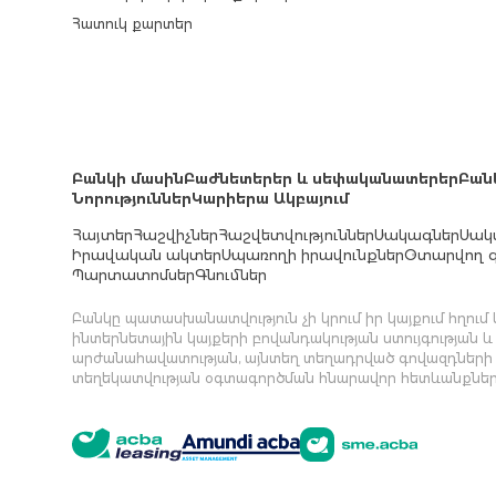
Հատուկ քարտեր
Բանկի մասին
Բաժնետերեր և սեփականատերեր
Բան
Նորություններ
Կարիերա Ակբայում
Հայտեր
Հաշվիչներ
Հաշվետվություններ
Սակագներ
Սակ
Իրավական ակտեր
Սպառողի իրավունքներ
Օտարվող գ
Պարտատոմսեր
Գնումներ
Բանկը պատասխանատվություն չի կրում իր կայքում հղու
ինտերնետային կայքերի բովանդակության ստույգության և
արժանահավատության, այնտեղ տեղադրված գովազդների
տեղեկատվության օգտագործման հնարավոր հետևանքներ