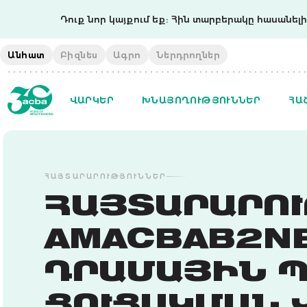
Դուք նոր կայքում եք: Հին տարբերակը հասանելի 
Անհատ
Բիզնես
Ագրո
Ներդրողներ
ՎԱՐԿԵՐ
ԽՆԱՅՈՂՈՒԹՅՈՒՆՆԵՐ
ՀԱ
ՀԱՅՏԱՐԱՐՈՒԹՅՈՒՆՆԵՐ
ՀԱՅՏԱՐԱՐՈՒ
AMACBAB2N
ԴՐԱՄԱՅԻՆ 