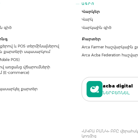
Ս
ԱԳՐՈ
ր
Վարկեր
Վարկ
ն գիծ
Վարկային գիծ
ինգ
Քարտեր
քերով և POS տերմինալներով
Arca Farmer հաշվարկային 
ն քարտերի սպասարկում
Arca Acba Federation հաշվ
obile POS)
վ առցանց վճարումների
մ (E-commerce)
acba digital
պասարկել քարտեր
ՆԵՐԲԵՌՆԵԼ
«ԱԿԲԱ ԲԱՆԿ» ԲԲԸ վերահսկվ
կողմից