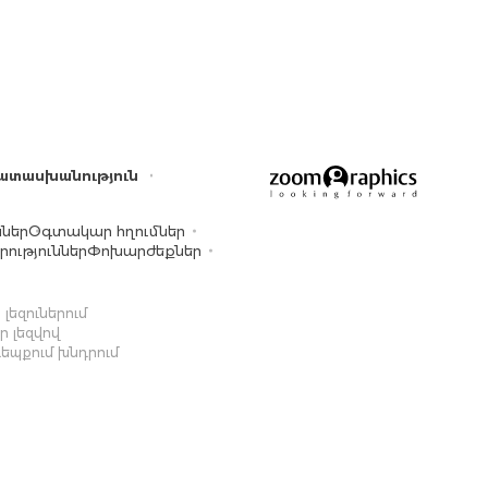
ատասխանություն
ններ
Օգտակար հղումներ
ություններ
Փոխարժեքներ
լեզուներում
 լեզվով
դեպքում խնդրում