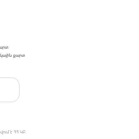
քարտ
արկային քարտ
ում է ՀՀ ԿԲ