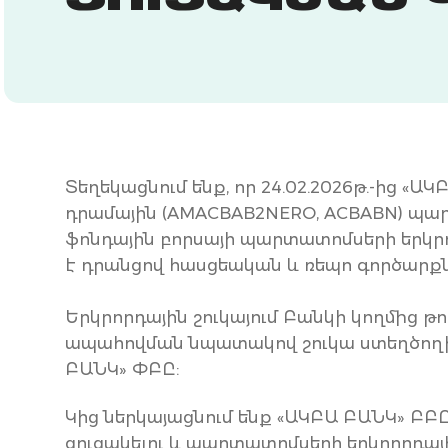
ՑՈՒՑԱԿՄԱՆ 
Տեղեկացնում ենք, որ 24.02.2026թ.-ից 
դրամային (AMACBAB2NERO, ACBABN) պար
ֆոնդային բորսայի պարտատոմսերի երկրոր
է դրանցով հասցեական և ռեպո գործարքն
Երկրորդային շուկայում Բանկի կողմից 
ապահովման նպատակով շուկա ստեղծողի 
ԲԱՆԿ» ՓԲԸ:
Կից ներկայացնում ենք «ԱԿԲԱ ԲԱՆԿ» Բ
ցուցակելու և պարտատոմսերի երկրորդային