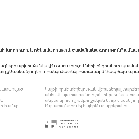
կի խորհուրդ և ղեկավարություն
Ժամանակագրություն
Համապ
ագների արխիվ
Բանկային ծառայությունների ընդհանուր պայմա
ույք
Մասնաճյուղեր և բանկոմատներ
Հետադարձ Կապ
Հայտարար
մ կատարված
Կայքի որևէ տեղեկության վերաբերյալ տարբեր 
անհամապատասխանություն, ինչպես նաև օտար
 և
տեքստերում ոչ ամբողջական նյութ տեսնելու 
ի համար:
ենք առաջնորդվել հայերեն տարբերակով։