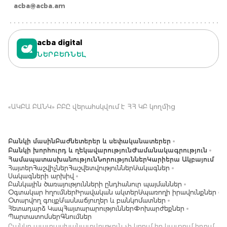
acba@acba.am
acba digital
ՆԵՐԲԵՌՆԵԼ
«ԱԿԲԱ ԲԱՆԿ» ԲԲԸ վերահսկվում է ՀՀ ԿԲ կողմից
Բանկի մասին
Բաժնետերեր և սեփականատերեր
Բանկի խորհուրդ և ղեկավարություն
Ժամանակագրություն
Համապատասխանություն
Նորություններ
Կարիերա Ակբայում
Հայտեր
Հաշվիչներ
Հաշվետվություններ
Սակագներ
Սակագների արխիվ
Բանկային ծառայությունների ընդհանուր պայմաններ
Օգտակար հղումներ
Իրավական ակտեր
Սպառողի իրավունքներ
Օտարվող գույք
Մասնաճյուղեր և բանկոմատներ
Հետադարձ Կապ
Հայտարարություններ
Փոխարժեքներ
Պարտատոմսեր
Գնումներ
Բանկը պատասխանատվություն չի կրում իր կայքում հղում