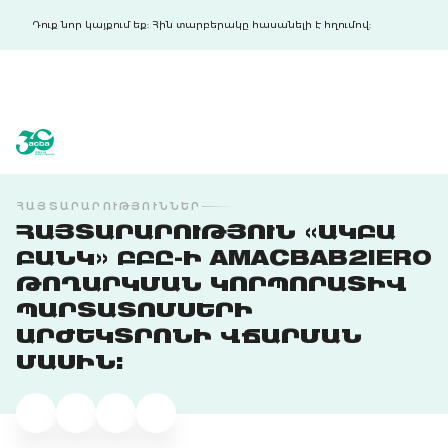
Դուք նոր կայքում եք: Հին տարբերակը հասանելի է հղումով:
acba digital
acba digital
ՀԱՅՏԱՐԱՐՈՒԹՅՈՒՆՆԵՐ
ՀԱՅՏԱՐԱՐՈՒԹՅՈՒՆ «ԱԿԲԱ
ԲԱՆԿ» ԲԲԸ-Ի AMACBAB2IER0
ԹՈՂԱՐԿՄԱՆ ԿՈՐՊՈՐԱՏԻՎ
ՊԱՐՏԱՏՈՄՍԵՐԻ
ԱՐԺԵԿՏՐՈՆԻ ՎՃԱՐՄԱՆ
ՄԱՍԻՆ: