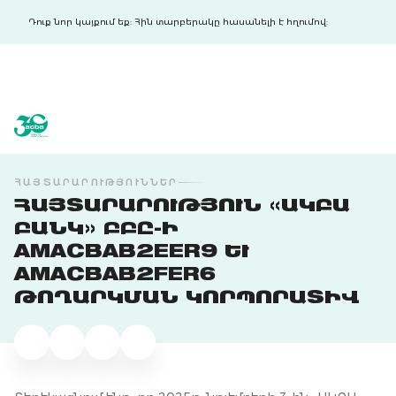
Դուք նոր կայքում եք: Հին տարբերակը հասանելի է հղումով:
acba digital
acba digital
ՀԱՅՏԱՐԱՐՈՒԹՅՈՒՆՆԵՐ
ՀԱՅՏԱՐԱՐՈՒԹՅՈՒՆ «ԱԿԲԱ
ԲԱՆԿ» ԲԲԸ-Ի
AMACBAB2EER9 ԵՒ A
MACBAB2FER6 Թ
ՈՂԱՐԿՄԱՆ ԿՈՐՊՈՐԱՏԻՎ