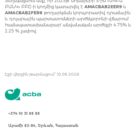
Տեղեկացնում ենք, որ 2025թ. նոյեմբերի 3-ին «ԱԿԲԱ
ԲԱՆԿ» ԲԲԸ-ի կողմից կատարվել է
AMACBAB2EER9
և
AMACBAB2FER6
թողարկման կորպորատիվ դրամային
և դոլարային պարտատոմսերի արժեկտրոնի վճարում
համապատասխանաբար՝ անվանական արժեքի 4.75% և
2.25 % չափով:
Էջի վերջին թարմացում՝ 10.06.2026
+374 10 31 88 88
Արամի 82-84, Երևան, Հայաստան