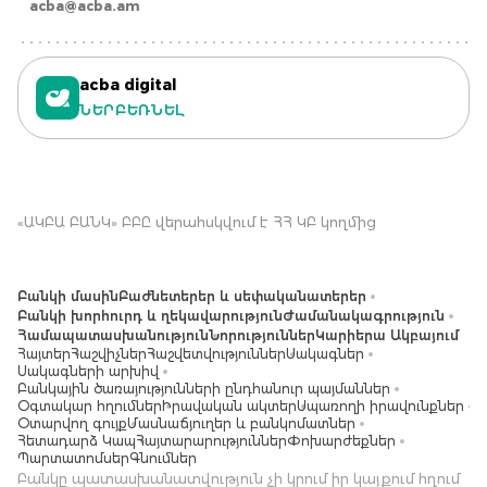
acba@acba.am
acba digital
ՆԵՐԲԵՌՆԵԼ
«ԱԿԲԱ ԲԱՆԿ» ԲԲԸ վերահսկվում է ՀՀ ԿԲ կողմից
Բանկի մասին
Բաժնետերեր և սեփականատերեր
Բանկի խորհուրդ և ղեկավարություն
Ժամանակագրություն
Համապատասխանություն
Նորություններ
Կարիերա Ակբայում
Հայտեր
Հաշվիչներ
Հաշվետվություններ
Սակագներ
Սակագների արխիվ
Բանկային ծառայությունների ընդհանուր պայմաններ
Օգտակար հղումներ
Իրավական ակտեր
Սպառողի իրավունքներ
Օտարվող գույք
Մասնաճյուղեր և բանկոմատներ
Հետադարձ Կապ
Հայտարարություններ
Փոխարժեքներ
Պարտատոմսեր
Գնումներ
Բանկը պատասխանատվություն չի կրում իր կայքում հղում