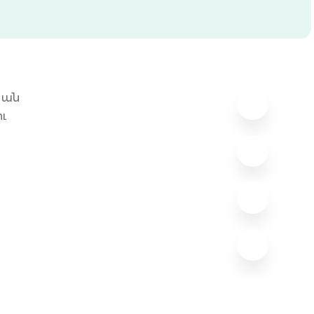
կան
ւ