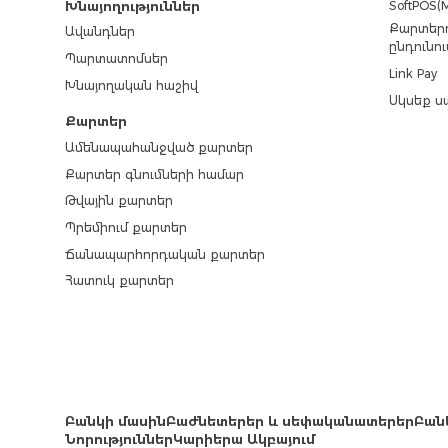
SoftPOS(M
Խնայողություններ
Քարտերո
Ավանդներ
ընդունու
Պարտատոմսեր
Link Pay
Խնայողական հաշիվ
Սկսեք ս
Քարտեր
Ամենապահանջված քարտեր
Քարտեր գնումների համար
Թվային քարտեր
Պրեմիում քարտեր
Ճանապարհորդական քարտեր
Հատուկ քարտեր
Բանկի մասին
Բաժնետերեր և սեփականատերեր
Բան
Նորություններ
Կարիերա Ակբայում