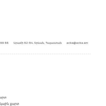
1 88 88
Արամի 82-84, Երևան, Հայաստան
acba@acba.am
քարտ
արկային քարտ