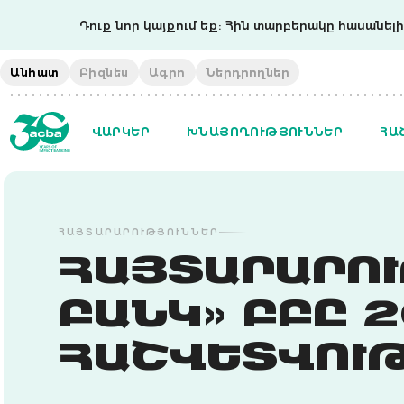
Դուք նոր կայքում եք: Հին տարբերակը հասանելի 
Անհատ
Բիզնես
Ագրո
Ներդրողներ
ՎԱՐԿԵՐ
ԽՆԱՅՈՂՈՒԹՅՈՒՆՆԵՐ
ՀԱ
ՀԱՅՏԱՐԱՐՈՒԹՅՈՒՆՆԵՐ
ՀԱՅՏԱՐԱՐՈՒ
ԲԱՆԿ» ԲԲԸ 
ՀԱՇՎԵՏՎՈՒԹ