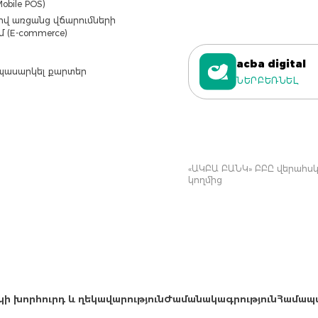
obile POS)
վ առցանց վճարումների
մ (E-commerce)
acba digital
պասարկել քարտեր
ՆԵՐԲԵՌՆԵԼ
«ԱԿԲԱ ԲԱՆԿ» ԲԲԸ վերահսկվ
կողմից
կի խորհուրդ և ղեկավարություն
Ժամանակագրություն
Համապ