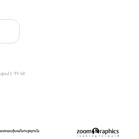
ում է ՀՀ ԿԲ
ատասխանություն