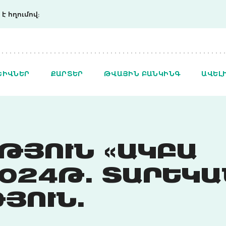
է հղումով:
ՇԻՎՆԵՐ
ՔԱՐՏԵՐ
ԹՎԱՅԻՆ ԲԱՆԿԻՆԳ
ԱՎԵԼ
ԹՅՈՒՆ «ԱԿԲԱ
2024Թ. ՏԱՐԵԿԱ
ՅՈՒՆ.