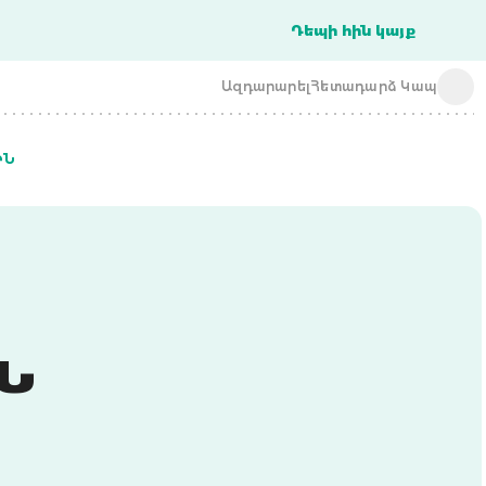
Դեպի հին կայք
Ազդարարել
Հետադարձ Կապ
ԻՆ
acba digital
acba digital
Ն