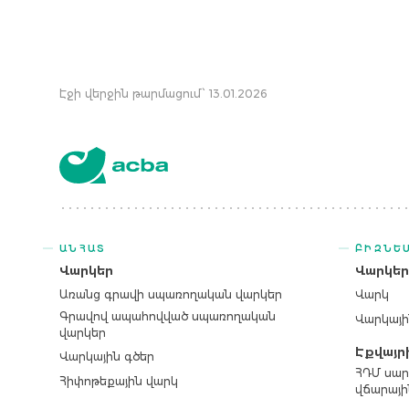
Էջի վերջին թարմացում՝ 13.01.2026
ԱՆՀԱՏ
ԲԻԶՆԵ
Վարկեր
Վարկե
Առանց գրավի սպառողական վարկեր
Վարկ
Գրավով ապահովված սպառողական
Վարկայի
վարկեր
Էքվայր
Վարկային գծեր
ՀԴՄ սար
Հիփոթեքային վարկ
վճարայի