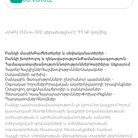
ՆԵՐԲԵՌՆԵԼ
«ԱԿԲԱ ԲԱՆԿ» ԲԲԸ վերահսկվում է ՀՀ ԿԲ կողմից
Բանկի մասին
Բաժնետերեր և սեփականատերեր
Բանկի խորհուրդ և ղեկավարություն
Ժամանակագրություն
Համապատասխանություն
Նորություններ
Կարիերա Ակբայում
Հայտեր
Հաշվիչներ
Հաշվետվություններ
Սակագներ
Սակագների արխիվ
Բանկային ծառայությունների ընդհանուր պայմաններ
Օգտակար հղումներ
Իրավական ակտեր
Սպառողի իրավունքներ
Օտարվող գույք
Մասնաճյուղեր և բանկոմատներ
Հետադարձ Կապ
Հայտարարություններ
Փոխարժեքներ
Պարտատոմսեր
Գնումներ
Բանկը պատասխանատվություն չի կրում իր կայքում հղում
կատարված ինտերնետային կայքերի բովանդակության
ստույգության և արժանահավատության, այնտեղ
տեղադրված գովազդների և տեղեկատվության
օգտագործման հնարավոր հետևանքների համար:
Կայքի որևէ տեղեկության վերաբերյալ տարբեր լեզուներում