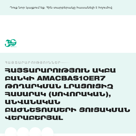
Դուք նոր կայքում եք: Հին տարբերակը հասանելի է հղումով:
acba digital
acba digital
ՀԱՅՏԱՐԱՐՈՒԹՅՈՒՆՆԵՐ
ՀԱՅՏԱՐԱՐՈՒԹՅՈՒՆ ԱԿԲԱ
ԲԱՆԿԻ AMACBAS10ER7
ԹՈՂԱՐԿՄԱՆ ԼՐԱՑՈՒՑԻՉ
ՀԱՍԱՐԱԿ (ՍՈՎՈՐԱԿԱՆ),
ԱՆՎԱՆԱԿԱՆ
ԲԱԺՆԵՏՈՄՍԵՐԻ ՑՈՒՑԱԿՄԱՆ
ՎԵՐԱԲԵՐՅԱԼ