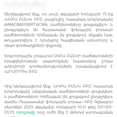
Տեղեկացնում ենք, որ սույն թվականի հունվարի 15-ից
«ԱԿԲԱ ԲԱՆԿ» ԲԲԸ լրացուցիչ հասարակ (սովորական)
(AMACBAS10ER7,ACBA) բաժնետոմսերը ցուցակվելու և
ընդգրկվելու են Հայաստանի ֆոնդային բորսայի
բաժնետոմսերի հիմնական (A) ցուցակում, ինչպես նաև
թույլատրվելու է դրանցով հասցեական առևտուրը և
ռեպո գործարքների կնքումը:
Երկրորդային շուկայում ԱԿԲԱ ԲԱՆԿԻ բաժնետոմսերի
իրացվելիության ապահովման նպատակով շուկա
ստեղծողի գործառնություններն իրականացնում է
«ԱՐՄԲՐՈԿ» ԲԲԸ:
Կից ներկայացնում ենք «ԱԿԲԱ ԲԱՆԿ» ԲԲԸ հասարակ
(սովորական), անվանական բաժնետոմսերի ցուցակելու
և բաժնետոմսերի հիմնական (A) ցուցակում ընդգրկելու
մասին «Հայաստանի ֆոնդային բորսա» ԲԲԸ Գլխավոր
տնօրենի 2025 թվականի հունվարի 10-ի թիվ ՑԲ-001-
01/25
որոշումը
, որը ուժի մեջ է մտնում ստորագրման