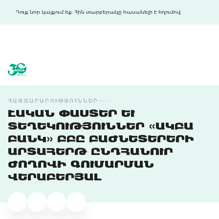
Դուք նոր կայքում եք: Հին տարբերակը հասանելի է հղումով:
acba digital
acba digital
ՀԱՅՏԱՐԱՐՈՒԹՅՈՒՆՆԵՐ
ԷԱԿԱՆ ՓԱՍՏԵՐ ԵՒ Տ
ԵՂԵԿՈՒԹՅՈՒՆՆԵՐ «ԱԿԲԱ Բ
ԱՆԿ» ԲԲԸ ԲԱԺՆԵՏԵՐԵՐԻ Ա
ՐՏԱՀԵՐԹ ԸՆԴՀԱՆՈՒՐ Ժ
ՈՂՈՎԻ ԳՈՒՄԱՐՄԱՆ Վ
ԵՐԱԲԵՐՅԱԼ