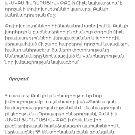
և «ԱԿԲԱ ՖԵԴԵՐԱՑԻԱ» ՓԲԸ-ի միջև նախատեսում է
որոշակի փոփոխություններ կատարել Բանկի
կանոնադրության մեջ։
Փոփոխությունները հիմնականում առնչվում են Բանկի
խորհրդի և բաժնետերերի ընդհանուր ժողովի միջև
իրավասությունների վերաբաշխմանը և խորհրդին
վերապահված մի շարք հարցերով որոշում կայացնելու
համար անհրաժեշտ ձայների փոփոխությանը։
Մանրամասները ներկայացված են Կանոնադրության
նոր խմբագրության նախագծում։
Որոշում
Հաստատել Բանկի կանոնադրությունը նոր
խմբագրությամբ՝ պայմանավորված «Տնտեսական
համագործակցության խթանման և մասնակցության
ընկերության» (Պրոպարկո ընկերության), Բանկի և
«ԱԿԲԱ ՖԵԴԵՐԱՑԻԱ» ՓԲԸ-ի միջև կնքվող
բաժնետիրական համաձայնագրի պահանջներով և
ներկայացնել ՀՀ կենտրոնական բանկ գրանցման։