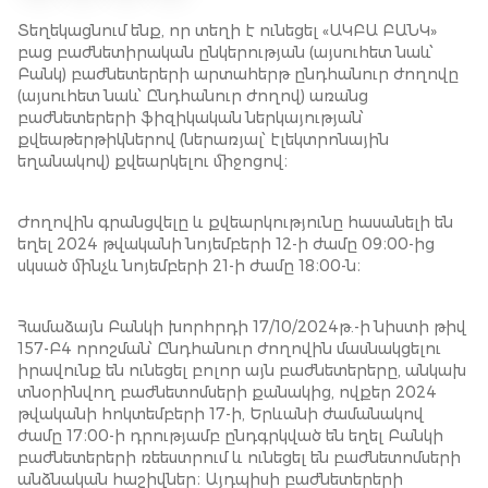
Տեղեկացնում ենք, որ տեղի է ունեցել «ԱԿԲԱ ԲԱՆԿ»
բաց բաժնետիրական ընկերության (այսուհետ նաև՝
Բանկ) բաժնետերերի արտահերթ ընդհանուր ժողովը
(այսուհետ նաև՝ Ընդհանուր ժողով) առանց
բաժնետերերի ֆիզիկական ներկայության՝
քվեաթերթիկներով (ներառյալ՝ էլեկտրոնային
եղանակով) քվեարկելու միջոցով։
Ժողովին գրանցվելը և քվեարկությունը հասանելի են
եղել 2024 թվականի նոյեմբերի 12-ի ժամը 09։00-ից
սկսած մինչև նոյեմբերի 21-ի ժամը 18։00-ն։
Համաձայն Բանկի խորհրդի 17/10/2024թ.-ի նիստի թիվ
157-Բ4 որոշման՝ Ընդհանուր ժողովին մասնակցելու
իրավունք են ունեցել բոլոր այն բաժնետերերը, անկախ
տնօրինվող բաժնետոմսերի քանակից, ովքեր 2024
թվականի հոկտեմբերի 17-ի, Երևանի ժամանակով
ժամը 17։00-ի դրությամբ ընդգրկված են եղել Բանկի
բաժնետերերի ռեեստրում և ունեցել են բաժնետոմսերի
անձնական հաշիվներ։ Այդպիսի բաժնետերերի