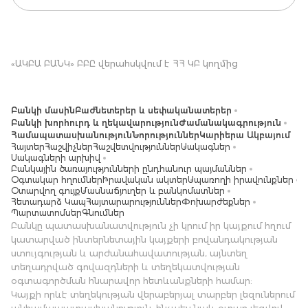
«ԱԿԲԱ ԲԱՆԿ» ԲԲԸ վերահսկվում է ՀՀ ԿԲ կողմից
Բանկի մասին
Բաժնետերեր և սեփականատերեր
Բանկի խորհուրդ և ղեկավարություն
Ժամանակագրություն
Համապատասխանություն
Նորություններ
Կարիերա Ակբայում
Հայտեր
Հաշվիչներ
Հաշվետվություններ
Սակագներ
Սակագների արխիվ
Բանկային ծառայությունների ընդհանուր պայմաններ
Օգտակար հղումներ
Իրավական ակտեր
Սպառողի իրավունքներ
Օտարվող գույք
Մասնաճյուղեր և բանկոմատներ
Հետադարձ Կապ
Հայտարարություններ
Փոխարժեքներ
Պարտատոմսեր
Գնումներ
Բանկը պատասխանատվություն չի կրում իր կայքում հղում
կատարված ինտերնետային կայքերի բովանդակության
ստույգության և արժանահավատության, այնտեղ
տեղադրված գովազդների և տեղեկատվության
օգտագործման հնարավոր հետևանքների համար:
Կայքի որևէ տեղեկության վերաբերյալ տարբեր լեզուներում