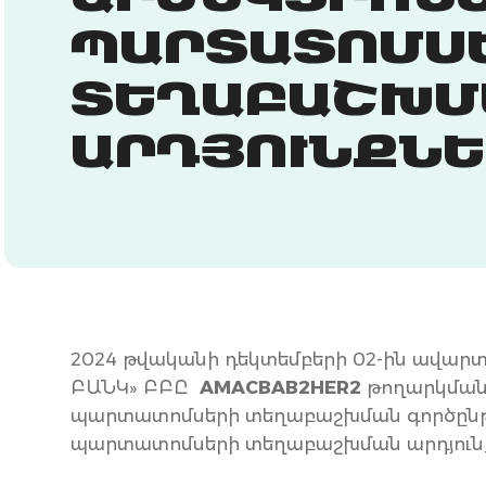
ԱՐԺԵԿՏՐՈՆ
ՊԱՐՏԱՏՈՄՍ
ՏԵՂԱԲԱՇԽՄ
ԱՐԴՅՈՒՆՔՆԵ
2024 թվականի դեկտեմբերի 02-ին ավարտվ
ԲԱՆԿ» ԲԲԸ
AMACBAB2HER2
թողարկման
պարտատոմսերի տեղաբաշխման գործընթաց
պարտատոմսերի տեղաբաշխման արդյուն