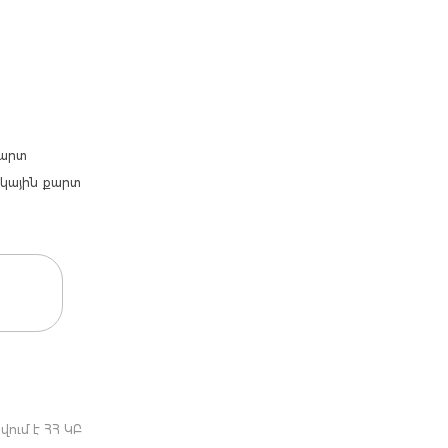
քարտ
արկային քարտ
ում է ՀՀ ԿԲ