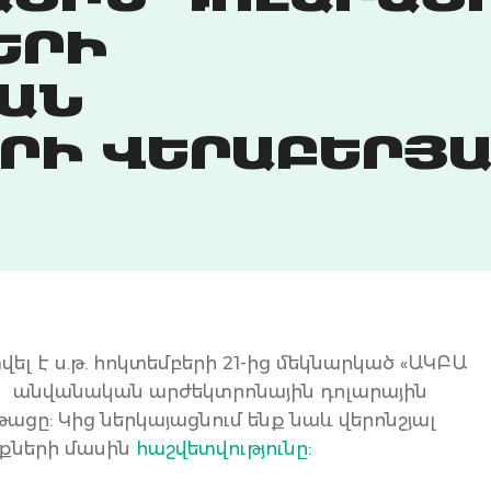
ԱՅԻՆ ԴՈԼԱՐԱՅ
ԵՐԻ
ԱՆ
ՐԻ ՎԵՐԱԲԵՐՅԱ
ել է ս.թ. հոկտեմբերի 21-ից մեկնարկած «ԱԿԲԱ
 անվանական արժեկտրոնային դոլարային
ը: Կից ներկայացնում ենք նաև վերոնշյալ
քների մասին
հաշվետվությունը: