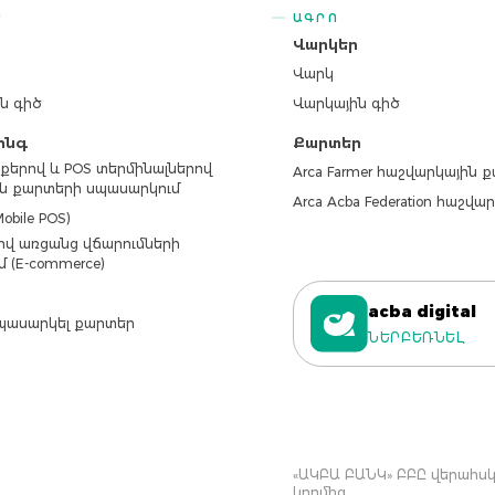
Ս
ԱԳՐՈ
ր
Վարկեր
Վարկ
ն գիծ
Վարկային գիծ
ինգ
Քարտեր
քերով և POS տերմինալներով
Arca Farmer հաշվարկային 
ն քարտերի սպասարկում
Arca Acba Federation հաշվ
obile POS)
վ առցանց վճարումների
մ (E-commerce)
acba digital
պասարկել քարտեր
ՆԵՐԲԵՌՆԵԼ
«ԱԿԲԱ ԲԱՆԿ» ԲԲԸ վերահսկվ
կողմից