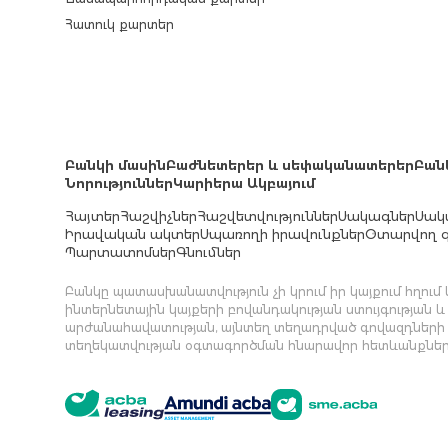
Հատուկ քարտեր
Բանկի մասին
Բաժնետերեր և սեփականատերեր
Բան
Նորություններ
Կարիերա Ակբայում
Հայտեր
Հաշվիչներ
Հաշվետվություններ
Սակագներ
Սակ
Իրավական ակտեր
Սպառողի իրավունքներ
Օտարվող գ
Պարտատոմսեր
Գնումներ
Բանկը պատասխանատվություն չի կրում իր կայքում հղու
ինտերնետային կայքերի բովանդակության ստույգության և
արժանահավատության, այնտեղ տեղադրված գովազդների
տեղեկատվության օգտագործման հնարավոր հետևանքներ