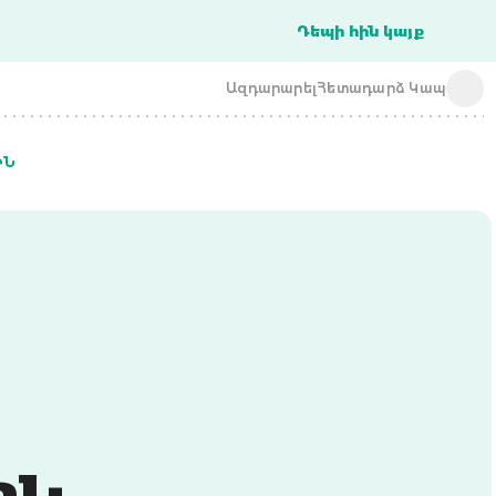
Դեպի հին կայք
Ազդարարել
Հետադարձ Կապ
ԻՆ
acba digital
acba digital