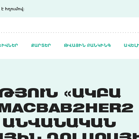
է հղումով:
ՇԻՎՆԵՐ
ՔԱՐՏԵՐ
ԹՎԱՅԻՆ ԲԱՆԿԻՆԳ
ԱՎԵԼ
ԹՅՈՒՆ «ԱԿԲԱ
AMACBAB2HER2
 ԱՆՎԱՆԱԿԱՆ