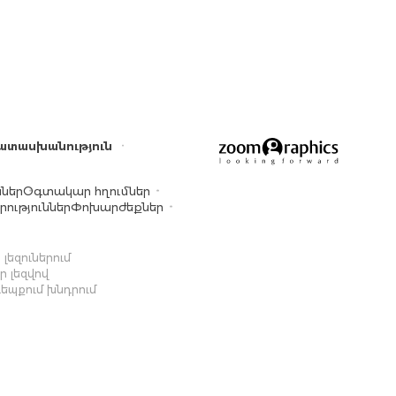
ատասխանություն
ններ
Օգտակար հղումներ
ություններ
Փոխարժեքներ
լեզուներում
 լեզվով
դեպքում խնդրում