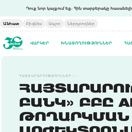
Դուք նոր կայքում եք: Հին տարբերակը հասանելի 
Անհատ
Բիզնես
Ագրո
Ներդրողներ
ՎԱՐԿԵՐ
ԽՆԱՅՈՂՈՒԹՅՈՒՆՆԵՐ
ՀԱ
ՀԱՅՏԱՐԱՐՈՒԹՅՈՒՆՆԵՐ
ՀԱՅՏԱՐԱՐՈՒ
ԲԱՆԿ» ԲԲԸ 
ԹՈՂԱՐԿՄԱՆ