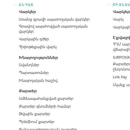
ԱՆՀԱՏ
ԲԻԶՆԵ
Վարկեր
Վարկե
Առանց գրավի սպառողական վարկեր
Վարկ
Գրավով ապահովված սպառողական
Վարկայի
վարկեր
Էքվայր
Վարկային գծեր
ՀԴՄ սար
Հիփոթեքային վարկ
վճարայի
SoftPOS(M
Խնայողություններ
Քարտերո
Ավանդներ
ընդունու
Պարտատոմսեր
Link Pay
Խնայողական հաշիվ
Սկսեք ս
Քարտեր
Ամենապահանջված քարտեր
Քարտեր գնումների համար
Թվային քարտեր
Պրեմիում քարտեր
Ճանապարհորդական քարտեր