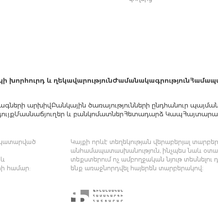
կի խորհուրդ և ղեկավարություն
Ժամանակագրություն
Համապ
ագների արխիվ
Բանկային ծառայությունների ընդհանուր պայմա
ույք
Մասնաճյուղեր և բանկոմատներ
Հետադարձ Կապ
Հայտարար
մ կատարված
Կայքի որևէ տեղեկության վերաբերյալ տարբեր 
անհամապատասխանություն, ինչպես նաև օտար
 և
տեքստերում ոչ ամբողջական նյութ տեսնելու 
ի համար:
ենք առաջնորդվել հայերեն տարբերակով։