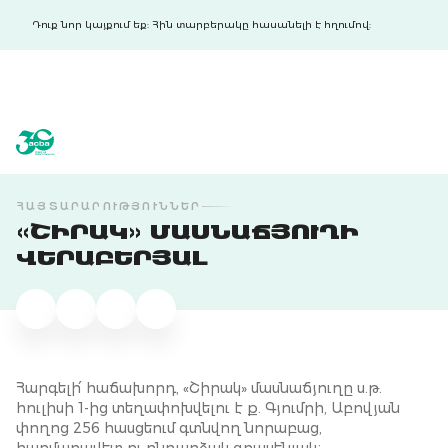
Դուք նոր կայքում եք: Հին տարբերակը հասանելի է հղումով:
acba digital
acba digital
ՀԱՅՏԱՐԱՐՈՒԹՅՈՒՆՆԵՐ
«ՇԻՐԱԿ» ՄԱՍՆԱՃՅՈՒՂԻ
ՎԵՐԱԲԵՐՅԱԼ
Հարգելի՛ հաճախորդ, «Շիրակ» մասնաճյուղը ս.թ.
հուլիսի 1-ից տեղափոխվելու է ք. Գյումրի, Աբովյան
փողոց 256 հասցեում գտնվող նորաբաց,