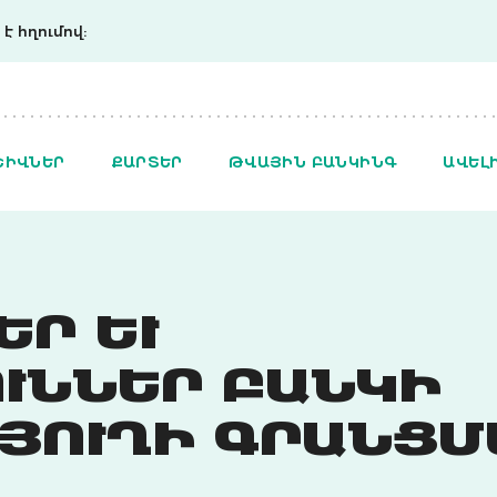
է հղումով:
ՇԻՎՆԵՐ
ՔԱՐՏԵՐ
ԹՎԱՅԻՆ ԲԱՆԿԻՆԳ
ԱՎԵԼ
 ԵՒ Տ
ՒՆՆԵՐ ԲԱՆԿԻ
ՈՒՂԻ ԳՐԱՆՑՄԱ