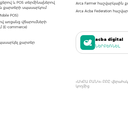
քերով և POS տերմինալներով
Arca Farmer հաշվարկային 
ն քարտերի սպասարկում
Arca Acba Federation հաշվ
obile POS)
վ առցանց վճարումների
մ (E-commerce)
acba digital
պասարկել քարտեր
ՆԵՐԲԵՌՆԵԼ
«ԱԿԲԱ ԲԱՆԿ» ԲԲԸ վերահսկվ
կողմից