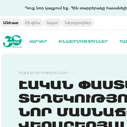
Դուք նոր կայքում եք: Հին տարբերակը հասանելի 
Անհատ
Բիզնես
Ագրո
Ներդրողներ
ՎԱՐԿԵՐ
ԽՆԱՅՈՂՈՒԹՅՈՒՆՆԵՐ
ՀԱ
ՀԱՅՏԱՐԱՐՈՒԹՅՈՒՆՆԵՐ
ԷԱԿԱՆ ՓԱՍՏԵՐ
ԵՂԵԿՈՒԹՅՈ
ՆՈՐ ՄԱՍՆԱՃՅ