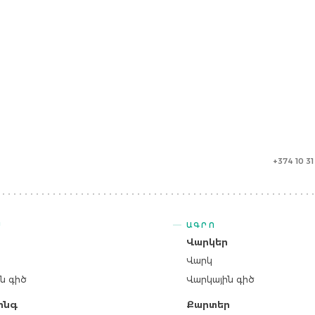
+374 10 3
Ս
ԱԳՐՈ
ր
Վարկեր
Վարկ
ն գիծ
Վարկային գիծ
ինգ
Քարտեր