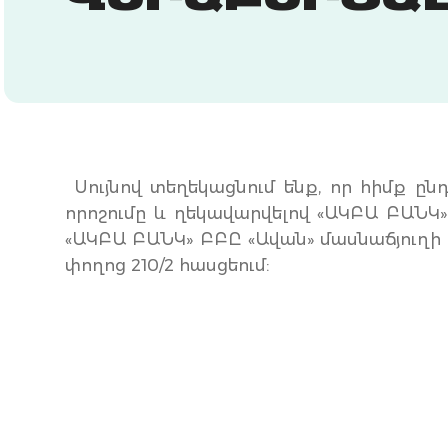
ԵՐԱԲԵՐՅԱԼ
Սույնով տեղեկացնում ենք, որ հիմք ընդ
որոշումը և ղեկավարվելով «ԱԿԲԱ ԲԱՆԿ» 
«ԱԿԲԱ ԲԱՆԿ» ԲԲԸ «Ավան» մասնաճյուղի գո
փողոց 210/2 հասցեում: