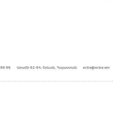
1 88 88
Արամի 82-84, Երևան, Հայաստան
acba@acba.am