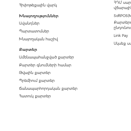
ՀԴՄ սար
Հիփոթեքային վարկ
վճարայի
SoftPOS(M
Խնայողություններ
Քարտերո
Ավանդներ
ընդունու
Պարտատոմսեր
Link Pay
Խնայողական հաշիվ
Սկսեք ս
Քարտեր
Ամենապահանջված քարտեր
Քարտեր գնումների համար
Թվային քարտեր
Պրեմիում քարտեր
Ճանապարհորդական քարտեր
Հատուկ քարտեր