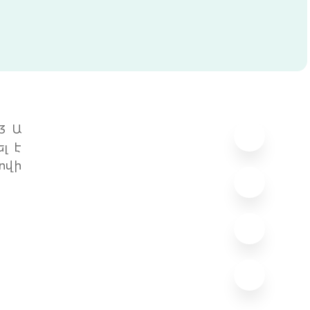
3 Ա
լ է
կովի