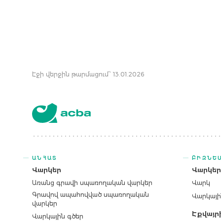
Էջի վերջին թարմացում՝ 13.01.2026
ԱՆՀԱՏ
ԲԻԶՆԵ
Վարկեր
Վարկե
Առանց գրավի սպառողական վարկեր
Վարկ
Գրավով ապահովված սպառողական
Վարկայի
վարկեր
Էքվայր
Վարկային գծեր