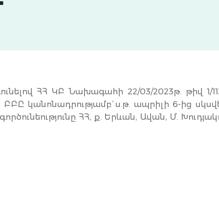
ունելով ՀՀ ԿԲ Նախագահի 22/03/2023թ. թիվ 1/11
ԲԲԸ կանոնադրությամբ` ս.թ. ապրիլի 6-ից սկսվե
րծունեությունը ՀՀ, ք. Երևան, Ավան, Մ. Խուդյա