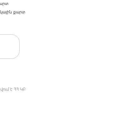
քարտ
արկային քարտ
ում է ՀՀ ԿԲ