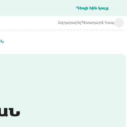
Դեպի հին կայք
Ազդարարել
Հետադարձ Կապ
ԻՆ
acba digital
acba digital
Ն Վ