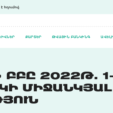
է հղումով:
ՇԻՎՆԵՐ
ՔԱՐՏԵՐ
ԹՎԱՅԻՆ ԲԱՆԿԻՆԳ
ԱՎԵԼ
 ԲԲԸ 2022Թ. 1
ԿԻ ՄԻՋԱՆԿՅԱԼ
ՅՈՒՆ