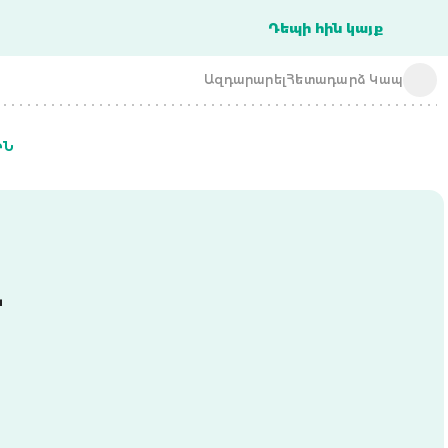
Դեպի հին կայք
Ազդարարել
Հետադարձ Կապ
ԻՆ
acba digital
acba digital
-