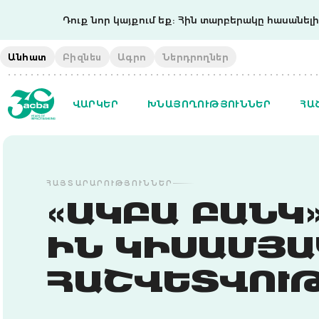
Դուք նոր կայքում եք: Հին տարբերակը հասանելի 
Անհատ
Բիզնես
Ագրո
Ներդրողներ
ՎԱՐԿԵՐ
ԽՆԱՅՈՂՈՒԹՅՈՒՆՆԵՐ
ՀԱ
ՀԱՅՏԱՐԱՐՈՒԹՅՈՒՆՆԵՐ
«ԱԿԲԱ ԲԱՆԿ»
ԻՆ ԿԻՍԱՄՅԱ
ՀԱՇՎԵՏՎՈՒԹ