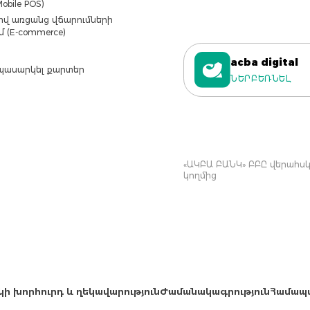
obile POS)
վ առցանց վճարումների
մ (E-commerce)
acba digital
պասարկել քարտեր
ՆԵՐԲԵՌՆԵԼ
«ԱԿԲԱ ԲԱՆԿ» ԲԲԸ վերահսկվ
կողմից
կի խորհուրդ և ղեկավարություն
Ժամանակագրություն
Համապ