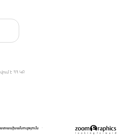
ում է ՀՀ ԿԲ
ատասխանություն