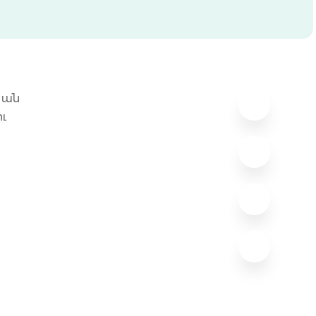
կան
ւ
: