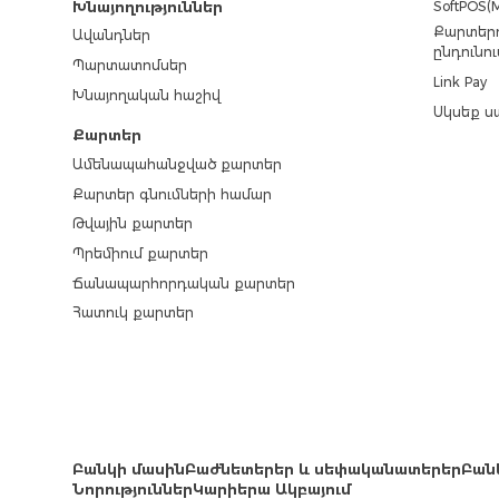
SoftPOS(M
Խնայողություններ
Քարտերո
Ավանդներ
ընդունու
Պարտատոմսեր
Link Pay
Խնայողական հաշիվ
Սկսեք ս
Քարտեր
Ամենապահանջված քարտեր
Քարտեր գնումների համար
Թվային քարտեր
Պրեմիում քարտեր
Ճանապարհորդական քարտեր
Հատուկ քարտեր
Բանկի մասին
Բաժնետերեր և սեփականատերեր
Բան
Նորություններ
Կարիերա Ակբայում