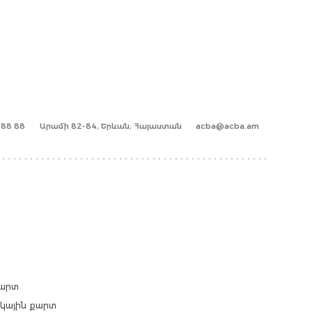
1 88 88
Արամի 82-84, Երևան, Հայաստան
acba@acba.am
քարտ
արկային քարտ