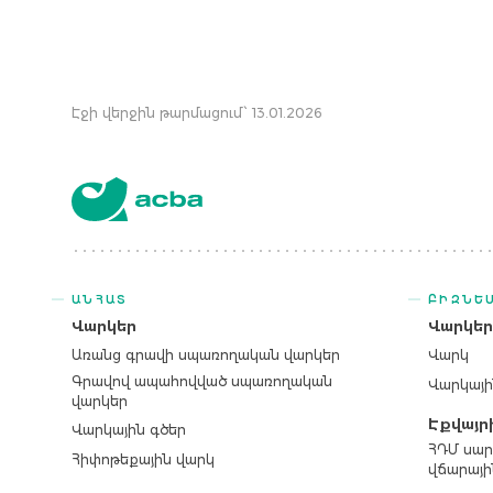
Էջի վերջին թարմացում՝ 13.01.2026
ԱՆՀԱՏ
ԲԻԶՆԵ
Վարկեր
Վարկե
Առանց գրավի սպառողական վարկեր
Վարկ
Գրավով ապահովված սպառողական
Վարկայի
վարկեր
Էքվայր
Վարկային գծեր
ՀԴՄ սար
Հիփոթեքային վարկ
վճարայի