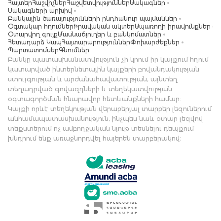
Հայտեր
Հաշվիչներ
Հաշվետվություններ
Սակագներ
Սակագների արխիվ
Բանկային ծառայությունների ընդհանուր պայմաններ
Օգտակար հղումներ
Իրավական ակտեր
Սպառողի իրավունքներ
Օտարվող գույք
Մասնաճյուղեր և բանկոմատներ
Հետադարձ Կապ
Հայտարարություններ
Փոխարժեքներ
Պարտատոմսեր
Գնումներ
Բանկը պատասխանատվություն չի կրում իր կայքում հղում
կատարված ինտերնետային կայքերի բովանդակության
ստույգության և արժանահավատության, այնտեղ
տեղադրված գովազդների և տեղեկատվության
օգտագործման հնարավոր հետևանքների համար:
Կայքի որևէ տեղեկության վերաբերյալ տարբեր լեզուներում
անհամապատասխանություն, ինչպես նաև օտար լեզվով
տեքստերում ոչ ամբողջական նյութ տեսնելու դեպքում
խնդրում ենք առաջնորդվել հայերեն տարբերակով։