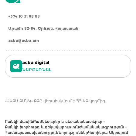
+374 10 31 88 88
Արամի 82-84, Երևան, Հայաստան
acba@acba.am
acba digital
ՆԵՐԲԵՌՆԵԼ
«ԱԿԲԱ ԲԱՆԿ» ԲԲԸ վերահսկվում է ՀՀ ԿԲ կողմից
Բանկի մասին
Բաժնետերեր և սեփականատերեր
Բանկի խորհուրդ և ղեկավարություն
Ժամանակագրություն
Համապատասխանություն
Նորություններ
Կարիերա Ակբայում