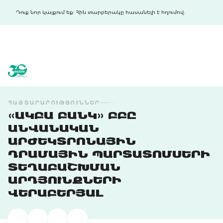
Դուք նոր կայքում եք: Հին տարբերակը հասանելի է հղումով:
acba digital
acba digital
ՀԱՅՏԱՐԱՐՈՒԹՅՈՒՆՆԵՐ
«ԱԿԲԱ ԲԱՆԿ» ԲԲԸ
ԱՆՎԱՆԱԿԱՆ
ԱՐԺԵԿՏՐՈՆԱՅԻՆ
ԴՐԱՄԱՅԻՆ ՊԱՐՏԱՏՈՄՍԵՐԻ
ՏԵՂԱԲԱՇԽՄԱՆ
ԱՐԴՅՈՒՆՔՆԵՐԻ
ՎԵՐԱԲԵՐՅԱԼ