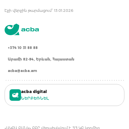
Էջի վերջին թարմացում՝ 13.01.2026
+374 10 31 88 88
Արամի 82-84, Երևան, Հայաստան
acba@acba.am
acba digital
ՆԵՐԲԵՌՆԵԼ
«ԱԿԲԱ ԲԱՆԿ» ԲԲԸ վերահսկվում է ՀՀ ԿԲ կողմից