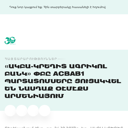
Դուք նոր կայքում եք: Հին տարբերակը հասանելի է հղումով:
acba digital
acba digital
ՀԱՅՏԱՐԱՐՈՒԹՅՈՒՆՆԵՐ
«ԱԿԲԱ-ԿՐԵԴԻՏ ԱԳՐԻԿՈԼ
ԲԱՆԿ» ՓԲԸ ACBAB1
ՊԱՐՏԱՏՈՄՍԵՐԸ ՑՈՒՑԱԿՎԵԼ
ԵՆ ՆԱՍԴԱՔ ՕԷՄԷՔՍ
ԱՐՄԵՆԻԱՅՈՒՄ