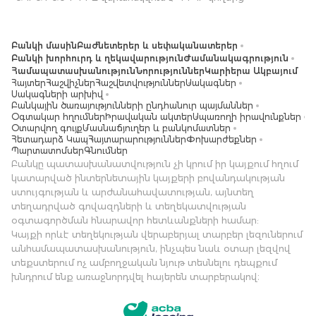
Բանկի մասին
Բաժնետերեր և սեփականատերեր
Բանկի խորհուրդ և ղեկավարություն
Ժամանակագրություն
Համապատասխանություն
Նորություններ
Կարիերա Ակբայում
Հայտեր
Հաշվիչներ
Հաշվետվություններ
Սակագներ
Սակագների արխիվ
Բանկային ծառայությունների ընդհանուր պայմաններ
Օգտակար հղումներ
Իրավական ակտեր
Սպառողի իրավունքներ
Օտարվող գույք
Մասնաճյուղեր և բանկոմատներ
Հետադարձ Կապ
Հայտարարություններ
Փոխարժեքներ
Պարտատոմսեր
Գնումներ
Բանկը պատասխանատվություն չի կրում իր կայքում հղում
կատարված ինտերնետային կայքերի բովանդակության
ստույգության և արժանահավատության, այնտեղ
տեղադրված գովազդների և տեղեկատվության
օգտագործման հնարավոր հետևանքների համար:
Կայքի որևէ տեղեկության վերաբերյալ տարբեր լեզուներում
անհամապատասխանություն, ինչպես նաև օտար լեզվով
տեքստերում ոչ ամբողջական նյութ տեսնելու դեպքում
խնդրում ենք առաջնորդվել հայերեն տարբերակով։