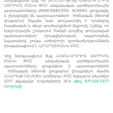
Տեղեկացնում ենք, որ 24.10.2017թ.-ից «ԱԿԲԱ-ԿՐԵԴԻՏ
ԱԳՐԻԿՈԼ ԲԱՆԿ» ՓԲԸ անվանական, արժեկտրոնային
պարտատոմսերը (AMACBAB21ER0, ACBAB1), ցուցակվել
և ընդգրկվել են պարտատոմսերի հիմնական (Abond)
ցուցակում, ինչպես նաև թույլատրվել է դրանցով
հասցեական և ռեպո գործարքների կնքումը: Նշենք, որ
երկրորդային շուկայում Բանկի կողմից թողարկված
պարտատոմսերի իրացվելիության ապահովման
նպատակով շուկա ստեղծողի գործառնություններն
իրականացնում է «ԱՐԱՐԱՏԲԱՆԿ» ԲԲԸ:
Կից ներկայացնում ենք «ԱԿԲԱ-ԿՐԵԴԻՏ ԱԳՐԻԿՈԼ
ԲԱՆԿ» ՓԲԸ անվանական, արժեկտրոնային
պարտատոմսերը ցուցակելու և պարտատոմսերի
հիմնական (Abond) ցուցակում ընդգրկելու մասին
«ՆԱՍԴԱՔ ՕԷՄԷՔՍ Արմենիա» ԲԲԸ Գլխավոր տնօրենի
2017 թվականի հոկտեմբերի 19-ի
թիվ ՑՊ-028-10/17
որոշումը
: