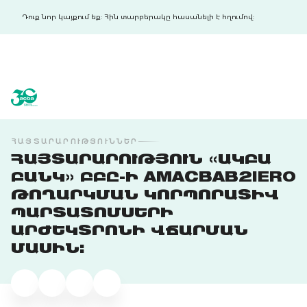
Դուք նոր կայքում եք: Հին տարբերակը հասանելի է հղումով:
acba digital
acba digital
ՀԱՅՏԱՐԱՐՈՒԹՅՈՒՆՆԵՐ
ՀԱՅՏԱՐԱՐՈՒԹՅՈՒՆ «ԱԿԲԱ
ԲԱՆԿ» ԲԲԸ-Ի AMACBAB2IER0
ԹՈՂԱՐԿՄԱՆ ԿՈՐՊՈՐԱՏԻՎ
ՊԱՐՏԱՏՈՄՍԵՐԻ
ԱՐԺԵԿՏՐՈՆԻ ՎՃԱՐՄԱՆ
ՄԱՍԻՆ: