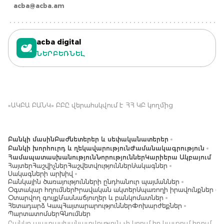
acba@acba.am
acba digital
ՆԵՐԲԵՌՆԵԼ
«ԱԿԲԱ ԲԱՆԿ» ԲԲԸ վերահսկվում է ՀՀ ԿԲ կողմից
Բանկի մասին
Բաժնետերեր և սեփականատերեր
Բանկի խորհուրդ և ղեկավարություն
Ժամանակագրություն
Համապատասխանություն
Նորություններ
Կարիերա Ակբայում
Հայտեր
Հաշվիչներ
Հաշվետվություններ
Սակագներ
Սակագների արխիվ
Բանկային ծառայությունների ընդհանուր պայմաններ
Օգտակար հղումներ
Իրավական ակտեր
Սպառողի իրավունքներ
Օտարվող գույք
Մասնաճյուղեր և բանկոմատներ
Հետադարձ Կապ
Հայտարարություններ
Փոխարժեքներ
Պարտատոմսեր
Գնումներ
Բանկը պատասխանատվություն չի կրում իր կայքում հղում