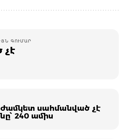
ՒՅՆ ԳՈՒՄԱՐ
 չէ
 ժամկետ սահմանված չէ
նը՝ 240 ամիս