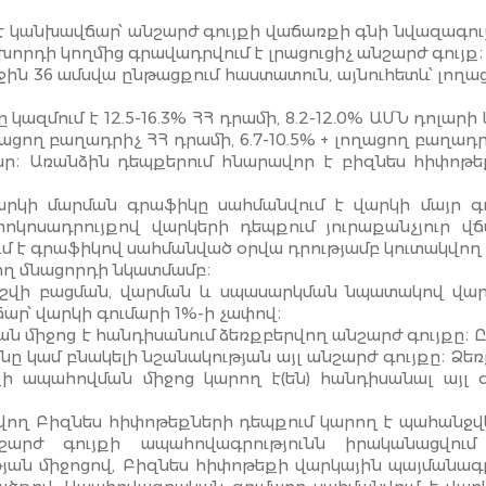
է կանխավճար՝ անշարժ գույքի վաճառքի գնի նվազագույ
որդի կողմից գրավադրվում է լրացուցիչ անշարժ գույք։
ն 36 ամսվա ընթացքում հաստատուն, այնուհետև՝ լողաց
զմում է 12.5-16.3% ՀՀ դրամի, 8.2-12.0% ԱՄՆ դոլարի և
ողացող բաղադրիչ ՀՀ դրամի, 6.7-10.5% + լողացող բաղադ
մար։ Առանձին դեպքերում հնարավոր է բիզնես հիփոթե
արկի մարման գրաֆիկը սահմանվում է վարկի մայր գ
կոսադրույքով վարկերի դեպքում յուրաքանչյուր վ
ւմ է գրաֆիկով սահմանված օրվա դրությամբ կուտակվող
ող մնացորդի նկատմամբ։
աշվի բացման, վարման և սպասարկման նպատակով վա
ր՝ վարկի գումարի 1%-ի չափով։
 միջոց է հանդիսանում ձեռքբերվող անշարժ գույքը։ Ը
ը կամ բնակելի նշանակության այլ անշարժ գույքը։ Ձե
 ապահովման միջոց կարող է(են) հանդիսանալ այլ գ
ող Բիզնես հիփոթեքների դեպքում կարող է պահանջվ
նշարժ գույքի ապահովագրությունն իրականացվու
ան միջոցով, Բիզնես հիփոթեքի վարկային պայմանագ