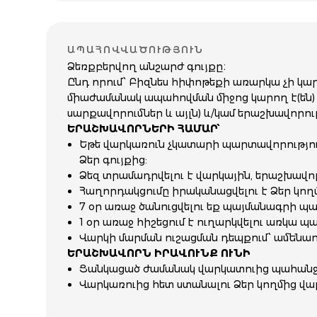
ԱՊԱՀՈՎՎԱԾՈՒԹՅՈՒՆ
Ձեռքբերվող անշարժ գույքը։
Ընդ որում՝ Բիզնես հիփոթեքի առարկա չի կար
միաժամանակ ապահովման միջոց կարող է(են) 
սարքավորումներ և այլն) և/կամ երաշխավորութ
ԵՐԱՇԽԱՎՈՐՆԵՐԻ ՀԱՄԱՐ՝
Եթե վարկառուն չկատարի պարտավորությունն
Ձեր գույքից:
Ձեզ տրամադրվելու է վարկային, երաշխավո
Հաղորդակցումը իրականացվելու է Ձեր կող
7 օր առաջ ծանուցվելու եք պայմանագրի պ
1 օր առաջ հիշեցում է ուղարկվելու առկա 
Վարկի մարման ուշացման դեպքում՝ ամենաուշ
ԵՐԱՇԽԱՎՈՐՆ ԻՐԱՎՈՒՆՔ ՈՒՆԻ
Ցանկացած ժամանակ վարկատուից պահանջել
Վարկառուից հետ ստանալու Ձեր կողմից վա