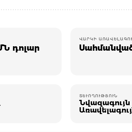
ՎԱՐԿԻ ԱՌԱՎԵԼԱԳՈ
ԱՄՆ դոլար
Սահմանված
ՏԵՒՈՂՈՒԹՅՈՒՆ
Նվազագույն
թ
Առավելագույ