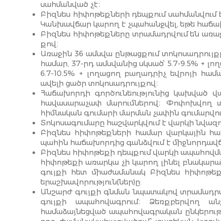
սահմանված չէ։
Բիզնես հիփոթեքների դեպքում սահմանվում 
Կանխավճար կարող է չպահանջվել, եթե հաճախ
Բիզնես հիփոթեքները տրամադրվում են առաջի
քով։
Առաջին 36 ամսվա ընթացքում տոկոսադրույքը կա
համար, 37-րդ ամսվանից սկսած՝ 5.7-9.5% + լ
6.7-10.5% + լողացող բաղադրիչ եվրոյի հա
ավելի ցածր տոկոսադրույքով։
Հաճախորդի գործունեությունից կախված վ
հավասարաչափ մարումներով։ Փոփոխվող տո
հիմնական գումարի մարման չափին գումարվո
Տոկոսագումարը հաշվարկվում է վարկի նվազ
Բիզնես հիփոթեքների համար վարկային հ
պահին հաճախորդից գանձվում է միջնորդավճա
Բիզնես հիփոթեքի դեպքում վարկի ապահովման
հիփոթեքի առարկա չի կարող լինել բնակարան
գույքի հետ միաժամանակ Բիզնես հիփոթեքի
երաշխավորություն(ներ)ը:
Անշարժ գույքի գնման նպատակով տրամադրվ
գույքի ապահովագրում։ Ձեռքբերվող ա
համաձայնեցված ապահովագրական ընկերությ