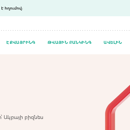
է հղումով:
ԷՔՎԱՅՐԻՆԳ
ԹՎԱՅԻՆ ԲԱՆԿԻՆԳ
ԱՎԵԼԻՆ
՝ Ակբայի բիզնես