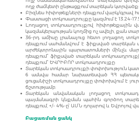
ողջ ժամանակահատվածում՝ տարեկան կտրվա
ողջ ժամկետի ընթացքում տարեկան կտրվածքո
Բիզնես հիփոթեքների դեպքում վարկ/գրավ հ
Փաստացի տոկոսադրույքը կազմում է 13.24-17.5
Լողացող տոկոսադրույքով հիփոթեքային վ
կազմակերպության կողմից ոչ ավելի, քան տար
36-րդ ամիսը լրանալուց հետո լողացող տո
դեպքում սահմանվում է ֆիքսված տարեկան
արժեկտրոնային պարտատոմսերի մինչև մար
դեպքում՝ ֆիքսված տարեկան տոկոսադրույք
դեպքում՝ ԵՎՐԻԲՈՐ տոկոսադրույքը:
Տարեկան տոկոսադրույքի փոփոխություն կատա
6 ամսվա համար նախատեսված ՀՀ պետակա
ցուցանիշի տոկոսադրույքը փոփոխվում է յուրա
ճշտությամբ:
Տարեկան անվանական լողացող տոկոսադր
պայմանագրի կնքման պահին գործող տարեկ
դեպքում, +/- 4%-ը՝ ԱՄՆ դոլարով և Եվրոյով վ
Բացառման ցանկ