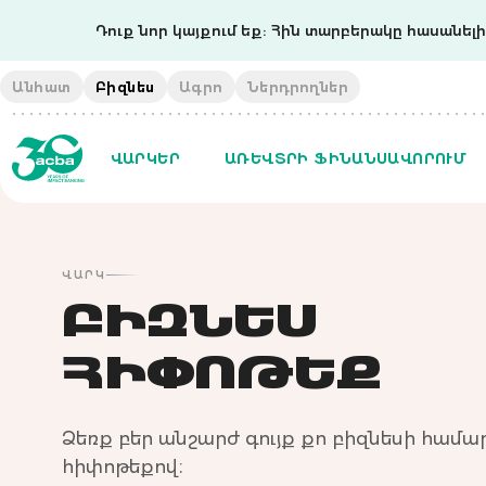
Դուք նոր կայքում եք: Հին տարբերակը հասանելի 
Անհատ
Բիզնես
Ագրո
Ներդրողներ
ՎԱՐԿԵՐ
ԱՌԵՎՏՐԻ ՖԻՆԱՆՍԱՎՈՐՈՒՄ
ՎԱՐԿ
ԲԻԶՆԵՍ
ՀԻՓՈԹԵՔ
Ձեռք բեր անշարժ գույք քո բիզնեսի համար
հիփոթեքով։