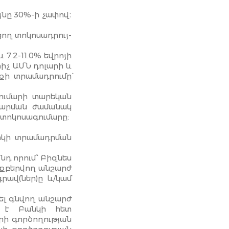
նը 30%-ի չափով։
ող տոկո­սադրույ­
 7.2-11.0% եվրոյի
րիչ ԱՄՆ դոլարի և
քի տրամադրումը`
ումարի տարեկան
ճարման ժամանակ
 տոկոսագումարը:
րկի տրամադրման
նդ որում՝ Բիզնես
ռքբերվող անշարժ
րավ(ներ)ը և/կամ
ել գնվող անշարժ
մ է Բանկի հետ
րի գործողության