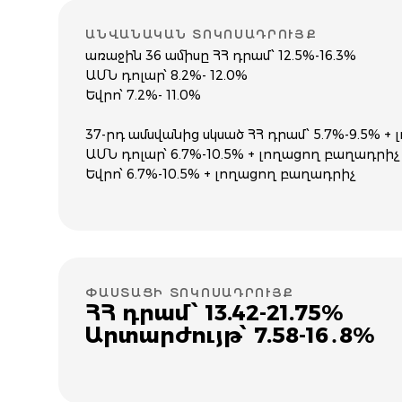
ԱՆՎԱՆԱԿԱՆ ՏՈԿՈՍԱԴՐՈՒՅՔ
առաջին 36 ամիսը ՀՀ դրամ՝ 12.5%-16.3%
ԱՄՆ դոլար՝ 8.2%- 12.0%
Եվրո՝ 7.2%- 11.0%
37-րդ ամսվանից սկսած ՀՀ դրամ՝ 5.7%-9.5% 
ԱՄՆ դոլար՝ 6.7%-10.5% + լողացող բաղադրիչ
Եվրո՝ 6.7%-10.5% + լողացող բաղադրիչ
ՓԱՍՏԱՑԻ ՏՈԿՈՍԱԴՐՈՒՅՔ
ՀՀ դրամ՝ 13.42-21.75%
Արտարժույթ՝ 7.58-16․8%