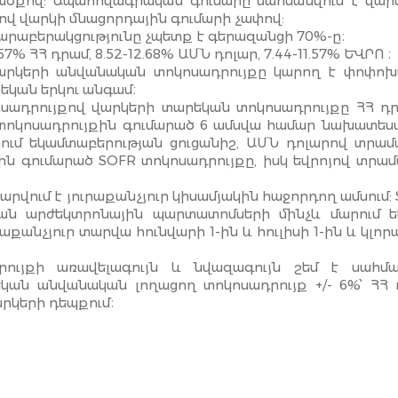
ծքով: Ապահովագրական գումարը սահմանվում է վարկ
վ վարկի մնացորդային գումարի չափով:
արաբերակցությունը չպետք է գերազանցի 70%-ը։
7% ՀՀ դրամ, 8.52-12.68% ԱՄՆ դոլար, 7.44-11.57% ԵՎՐՈ ։
արկերի անվանական տոկոսադրույքը կարող է փոփոխ
եկան երկու անգամ։
կոսադրույքով վարկերի տարեկան տոկոսադրույքը ՀՀ դ
 տոկոսադրույքին գումարած 6 ամսվա համար նախատե
ում եկամտաբերության ցուցանիշ, ԱՄՆ դոլարով տրա
ին գումարած SOFR տոկոսադրույքը, իսկ եվրոյով տրա
րվում է յուրաքանչյուր կիսամյակին հաջորդող ամսում:
ն արժեկտրոնային պարտատոմսերի մինչև մարում ե
քանչյուր տարվա հունվարի 1-ին և հուլիսի 1-ին և կլորա
ույքի առավելագույն և նվազագույն շեմ է սահմա
ան անվանական լողացող տոկոսադրույք +/- 6%՝ ՀՀ 
արկերի դեպքում։