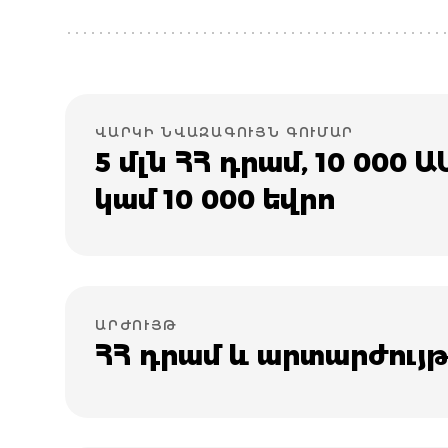
ՎԱՐԿԻ ՆՎԱԶԱԳՈՒՅՆ ԳՈՒՄԱՐ
5 մլն ՀՀ դրամ, 10 000 
կամ 10 000 եվրո
ԱՐԺՈՒՅԹ
ՀՀ դրամ և արտարժույ