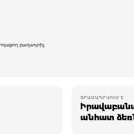
+ լողացող բաղադրիչ
ՏՐԱՄԱԴՐՎՈՒՄ Է
Իրավաբանա
անհատ ձեռ