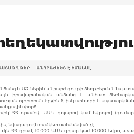
եղեկատվությու
ՓԱՍՏԱԹՂԹԵՐ
ԱՆՀՐԱԺԵՇՏ Է ԻՄԱՆԱԼ
ձանց և ԱՁ-ներին՝ անշարժ գույքի ձեռքբերման նպատա
 այն իրավաբանական անձանց և անհատ ձեռնարկատ
ության ոլորտում վերջին 6, իսկ առևտրի և սպասարկման
տանքային փորձ։
իկ` ՀՀ դրամով, ԱՄՆ դոլարով կամ եվրոյով (գումա
միս, նվազագույն ժամկետ սահմանված չէ։
մլն ՀՀ դրամ, 10.000 ԱՄՆ դոլար կամ 10.000 եվրո, առա