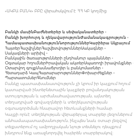
«ԱԿԲԱ ԲԱՆԿ» ԲԲԸ վերահսկվում է ՀՀ ԿԲ կողմից
Բանկի մասին
Բաժնետերեր և սեփականատերեր
Բանկի խորհուրդ և ղեկավարություն
Ժամանակագրություն
Համապատասխանություն
Նորություններ
Կարիերա Ակբայում
Հայտեր
Հաշվիչներ
Հաշվետվություններ
Սակագներ
Սակագների արխիվ
Բանկային ծառայությունների ընդհանուր պայմաններ
Օգտակար հղումներ
Իրավական ակտեր
Սպառողի իրավունքներ
Օտարվող գույք
Մասնաճյուղեր և բանկոմատներ
Հետադարձ Կապ
Հայտարարություններ
Փոխարժեքներ
Պարտատոմսեր
Գնումներ
Բանկը պատասխանատվություն չի կրում իր կայքում հղում
կատարված ինտերնետային կայքերի բովանդակության
ստույգության և արժանահավատության, այնտեղ
տեղադրված գովազդների և տեղեկատվության
օգտագործման հնարավոր հետևանքների համար:
Կայքի որևէ տեղեկության վերաբերյալ տարբեր լեզուներում
անհամապատասխանություն, ինչպես նաև օտար լեզվով
տեքստերում ոչ ամբողջական նյութ տեսնելու դեպքում
խնդրում ենք առաջնորդվել հայերեն տարբերակով։