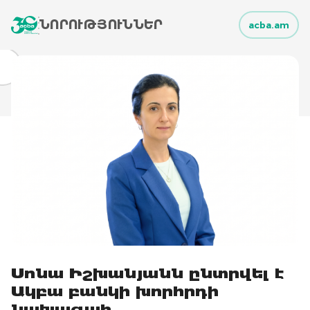
ՆՈՐՈՒԹՅՈՒՆՆԵՐ
acba.am
Սոնա Իշխանյանն ընտրվել է
Ակբա բանկի խորհրդի