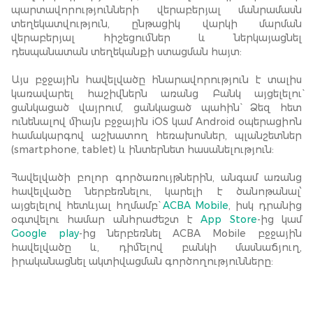
պարտավորությունների վերաբերյալ մանրամասն
տեղեկատվություն, ընթացիկ վարկի մարման
վերաբերյալ հիշեցումներ և ներկայացնել
դեսպանատան տեղեկանքի ստացման հայտ:
Այս բջջային հավելվածը հնարավորություն է տալիս
կառավարել հաշիվներն առանց Բանկ այցելելու`
ցանկացած վայրում, ցանկացած պահին` Ձեզ հետ
ունենալով միայն բջջային iOS կամ Android օպերացիոն
համակարգով աշխատող հեռախոսներ, պլանշետներ
(smartphone, tablet) և ինտերնետ հասանելություն:
Հավելվածի բոլոր գործառույթներին, անգամ առանց
հավելվածը ներբեռնելու, կարելի է ծանոթանալ՝
այցելելով հետևյալ հղմամբ`
ACBA Mobile
, իսկ դրանից
օգտվելու համար անհրաժեշտ է
App Store
-ից կամ
Google play
-ից ներբեռնել ACBA Mobile բջջային
հավելվածը և, դիմելով բանկի մասնաճյուղ,
իրականացնել ակտիվացման գործողությունները: