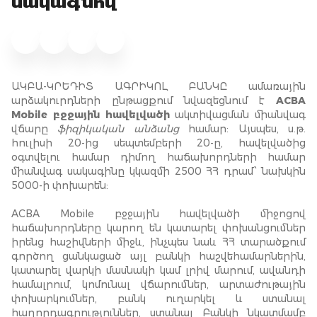
սակագնով
ԱԿԲԱ-ԿՐԵԴԻՏ ԱԳՐԻԿՈԼ ԲԱՆԿԸ ամառային
արձակուրդների ընթացքում նվազեցնում է
ACBA
Mobile բջջային հավելվածի
ակտիվացման միանվագ
վճարը
ֆիզիկական անձանց
համար: Այսպես, ս.թ.
հուլիսի 20-ից սեպտեմբերի 20-ը, հավելվածից
օգտվելու համար դիմող հաճախորդների համար
միանվագ սակագինը կկազմի 2500 ՀՀ դրամ՝ նախկին
5000-ի փոխարեն:
ACBA Mobile բջջային հավելվածի միջոցով
հաճախորդները կարող են կատարել փոխանցումներ
իրենց հաշիվների միջև, ինչպես նաև ՀՀ տարածքում
գործող ցանկացած այլ բանկի հաշվեհամարներին,
կատարել վարկի մասնակի կամ լրիվ մարում, ավանդի
համալրում, կոմունալ վճարումներ, արտաժութային
փոխարկումներ, բանկ ուղարկել և ստանալ
հաղորդագրություններ, ստանալ Բանկի նկատմամբ