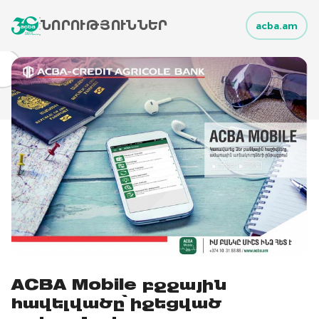
ՆՈՐՈՒԹՅՈՒՆՆԵՐ
acba.am
ACBA Mobile բջջային
հավելվածը՝ իջեցված