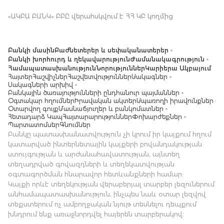
«ԱԿԲԱ ԲԱՆԿ» ԲԲԸ վերահսկվում է ՀՀ ԿԲ կողմից
Բանկի մասին
Բաժնետերեր և սեփականատերեր
Բանկի խորհուրդ և ղեկավարություն
Ժամանակագրություն
Համապատասխանություն
Նորություններ
Կարիերա Ակբայում
Հայտեր
Հաշվիչներ
Հաշվետվություններ
Սակագներ
Սակագների արխիվ
Բանկային ծառայությունների ընդհանուր պայմաններ
Օգտակար հղումներ
Իրավական ակտեր
Սպառողի իրավունքներ
Օտարվող գույք
Մասնաճյուղեր և բանկոմատներ
Հետադարձ Կապ
Հայտարարություններ
Փոխարժեքներ
Պարտատոմսեր
Գնումներ
Բանկը պատասխանատվություն չի կրում իր կայքում հղում
կատարված ինտերնետային կայքերի բովանդակության
ստույգության և արժանահավատության, այնտեղ
տեղադրված գովազդների և տեղեկատվության
օգտագործման հնարավոր հետևանքների համար:
Կայքի որևէ տեղեկության վերաբերյալ տարբեր լեզուներում
անհամապատասխանություն, ինչպես նաև օտար լեզվով
տեքստերում ոչ ամբողջական նյութ տեսնելու դեպքում
խնդրում ենք առաջնորդվել հայերեն տարբերակով։