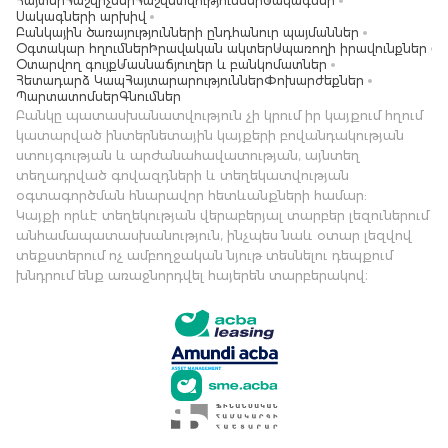
Հայտեր
Հաշվիչներ
Հաշվետվություններ
Սակագներ
Սակագների արխիվ
Բանկային ծառայությունների ընդհանուր պայմաններ
Օգտակար հղումներ
Իրավական ակտեր
Սպառողի իրավունքներ
Օտարվող գույք
Մասնաճյուղեր և բանկոմատներ
Հետադարձ Կապ
Հայտարարություններ
Փոխարժեքներ
Պարտատոմսեր
Գնումներ
Բանկը պատասխանատվություն չի կրում իր կայքում հղում
կատարված ինտերնետային կայքերի բովանդակության
ստույգության և արժանահավատության, այնտեղ
տեղադրված գովազդների և տեղեկատվության
օգտագործման հնարավոր հետևանքների համար:
Կայքի որևէ տեղեկության վերաբերյալ տարբեր լեզուներում
անհամապատասխանություն, ինչպես նաև օտար լեզվով
տեքստերում ոչ ամբողջական նյութ տեսնելու դեպքում
խնդրում ենք առաջնորդվել հայերեն տարբերակով։