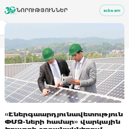
ՆՈՐՈՒԹՅՈՒՆՆԵՐ
acba.am
«Էներգաարդյունավետություն
ՓՄՁ-ների համար» վարկային