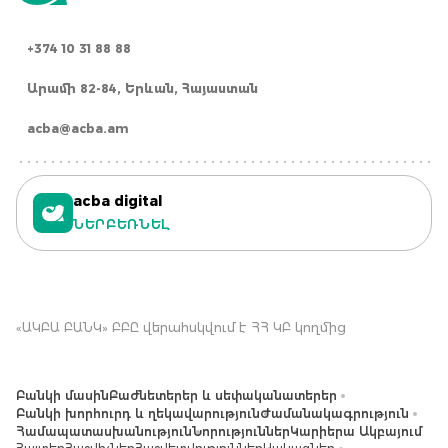
+374 10 31 88 88
Արամի 82-84, Երևան, Հայաստան
acba@acba.am
acba digital
ՆԵՐԲԵՌՆԵԼ
«ԱԿԲԱ ԲԱՆԿ» ԲԲԸ վերահսկվում է ՀՀ ԿԲ կողմից
Բանկի մասին
Բաժնետերեր և սեփականատերեր
Բանկի խորհուրդ և ղեկավարություն
Ժամանակագրություն
Համապատասխանություն
Նորություններ
Կարիերա Ակբայում