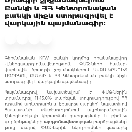
ծրագրի շրջանակներում
Բանկի և ՀՀ Կենտրոնական
բանկի միջև ստորագրվել է
վարկային պայմանագիր:
Գերմանական KFW բանկի կողմից իրականացվող
«Էներգաարդյունավետություն ՓՄՁ-ների համար»
վարկային ծրագրի շրջանակներում ԱԿԲԱ-ԿՐԵԴԻՏ
ԱԳՐԻԿՈԼ ԲԱՆԿԻ և ՀՀ Կենտրոնական բանկի միջև
ստորագրվել է վարկային պայմանագիր:
Պայմանագրով նախատեսվում է ՓՄՁ-ներին
տրամադրել 11-13.8% տարեկան տոկոսադրույքով ՀՀ
դրամով առևտրային և էքսպրես վարկեր՝ նպաստելով
Հայաստանի տնտեսությունում այլընտրանքային
էներգետիկայի կիրառման զարգացմանը և բիզնես
գործընթացների
արդյունավետության
բարձրացմանը՝
թույլ տալով ՓՄՁ-ներին ներդրումներ կատարել