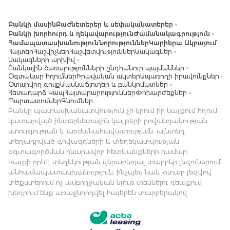
Բանկի մասին
Բաժնետերեր և սեփականատերեր
Բանկի խորհուրդ և ղեկավարություն
Ժամանակագրություն
Համապատասխանություն
Նորություններ
Կարիերա Ակբայում
Հայտեր
Հաշվիչներ
Հաշվետվություններ
Սակագներ
Սակագների արխիվ
Բանկային ծառայությունների ընդհանուր պայմաններ
Օգտակար հղումներ
Իրավական ակտեր
Սպառողի իրավունքներ
Օտարվող գույք
Մասնաճյուղեր և բանկոմատներ
Հետադարձ Կապ
Հայտարարություններ
Փոխարժեքներ
Պարտատոմսեր
Գնումներ
Բանկը պատասխանատվություն չի կրում իր կայքում հղում
կատարված ինտերնետային կայքերի բովանդակության
ստույգության և արժանահավատության, այնտեղ
տեղադրված գովազդների և տեղեկատվության
օգտագործման հնարավոր հետևանքների համար:
Կայքի որևէ տեղեկության վերաբերյալ տարբեր լեզուներում
անհամապատասխանություն, ինչպես նաև օտար լեզվով
տեքստերում ոչ ամբողջական նյութ տեսնելու դեպքում
խնդրում ենք առաջնորդվել հայերեն տարբերակով։