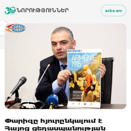
ՆՈՐՈՒԹՅՈՒՆՆԵՐ
acba.am
Փարիզը հյուրընկալում է
Հայոց ցեղասպանության