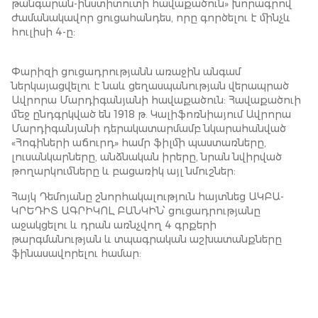
թանգարան-ինստիտուտի հավաքածուն» խորագրով
ժամանակավոր ցուցահանդես, որը գործելու է մինչև
հուլիսի 4-ը:
Փարիզի ցուցադրությանն առաջին անգամ
ներկայացվելու է նաև ցեղասպանության վերապրած
Ավրորա Մարդիգանյանի հավաքածուն: Հավաքածուի
մեջ ընդգրկված են 1918 թ. Կալիֆոռնիայում Ավրորա
Մարդիգանյանի դերակատարմամբ նկարահանված
«Հոգիների աճուրդ» համր ֆիլմի պաստառները,
լուսանկարները, անձնական իրերը, նրան նվիրված
թողարկումները և բացառիկ այլ նմուշներ:
Հայկ Դեմոյանը շնորհակալություն հայտնեց ԱԿԲԱ-
ԿՐԵԴԻՏ ԱԳՐԻԿՈԼ ԲԱՆԿԻՆ՝ ցուցադրությանը
աջակցելու և դրան առնչվող 4 գրքերի
թարգմանության և տպագրական աշխատանքները
ֆինասավորելու համար: