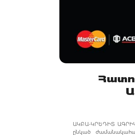
Հատո
Ա
ԱԿԲԱ-ԿՐԵԴԻՏ ԱԳՐԻԿՈԼ
ընկած ժամանակահա