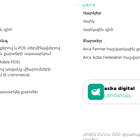
Ս
ԱԳՐՈ
ր
Վարկեր
Վարկ
ն գիծ
Վարկային գիծ
ինգ
Քարտեր
քերով և POS տերմինալներով
Arca Farmer հաշվարկային 
ն քարտերի սպասարկում
Arca Acba Federation հաշվ
obile POS)
վ առցանց վճարումների
մ (E-commerce)
acba digital
պասարկել քարտեր
ՆԵՐԲԵՌՆԵԼ
«ԱԿԲԱ ԲԱՆԿ» ԲԲԸ վերահսկվ
կողմից