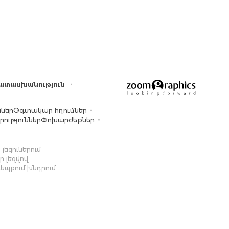
ատասխանություն
ններ
Օգտակար հղումներ
ություններ
Փոխարժեքներ
լեզուներում
 լեզվով
դեպքում խնդրում