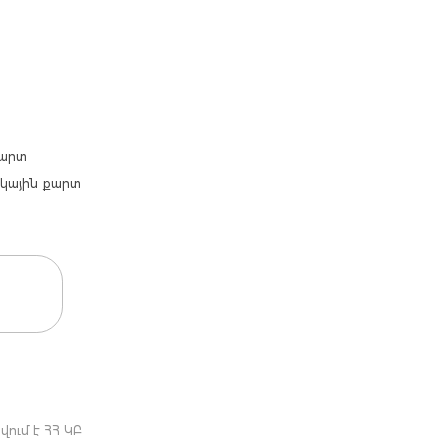
քարտ
արկային քարտ
ում է ՀՀ ԿԲ