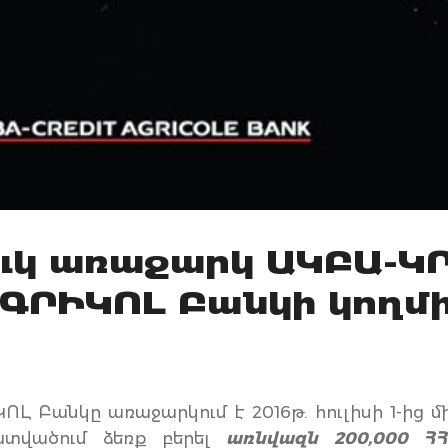
ւկ առաջարկ ԱԿԲԱ-Կ
ԳՐԻԿՈԼ Բանկի կողմ
 Բանկը առաջարկում է 2016թ. հուլիսի 1-ից մ
տվածում ձեռք բերել
առնվազն 200,000 Հ