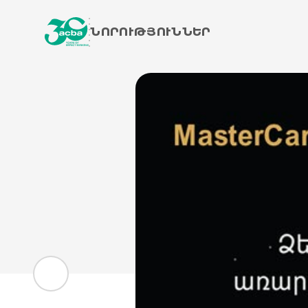
ՆՈՐՈՒԹՅՈՒՆՆԵՐ