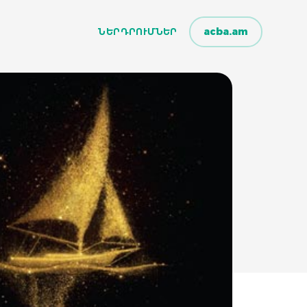
acba.am
ՆԵՐԴՐՈՒՄՆԵՐ
ՆԵՐԴՐՈՒՄՆԵՐ