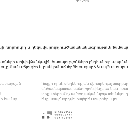
կի խորհուրդ և ղեկավարություն
Ժամանակագրություն
Համապ
ագների արխիվ
Բանկային ծառայությունների ընդհանուր պայմա
ույք
Մասնաճյուղեր և բանկոմատներ
Հետադարձ Կապ
Հայտարար
մ կատարված
Կայքի որևէ տեղեկության վերաբերյալ տարբեր 
անհամապատասխանություն, ինչպես նաև օտար
 և
տեքստերում ոչ ամբողջական նյութ տեսնելու 
ի համար:
ենք առաջնորդվել հայերեն տարբերակով։