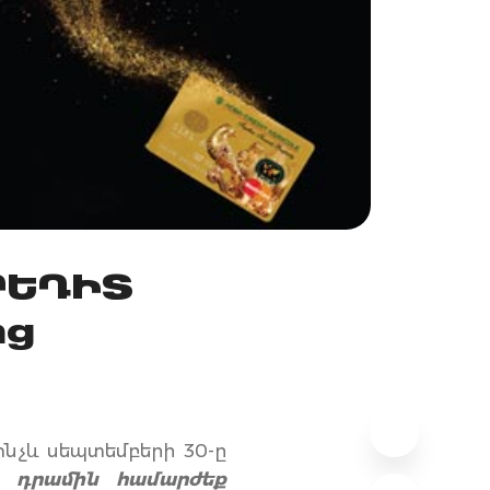
ՐԵԴԻՏ
ից
ինչև սեպտեմբերի 30-ը
Հ դրամին համարժեք