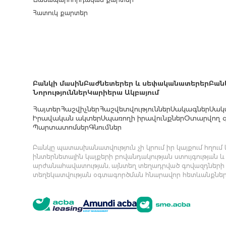
Հատուկ քարտեր
Բանկի մասին
Բաժնետերեր և սեփականատերեր
Բան
Նորություններ
Կարիերա Ակբայում
Հայտեր
Հաշվիչներ
Հաշվետվություններ
Սակագներ
Սակ
Իրավական ակտեր
Սպառողի իրավունքներ
Օտարվող գ
Պարտատոմսեր
Գնումներ
Բանկը պատասխանատվություն չի կրում իր կայքում հղու
ինտերնետային կայքերի բովանդակության ստույգության և
արժանահավատության, այնտեղ տեղադրված գովազդների
տեղեկատվության օգտագործման հնարավոր հետևանքներ