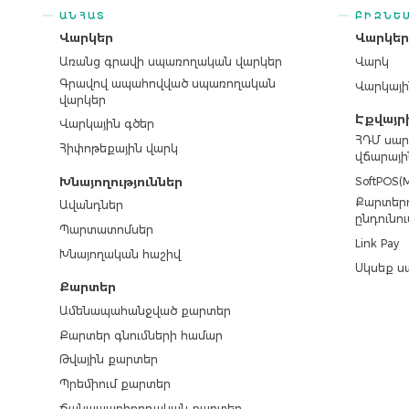
ԱՆՀԱՏ
ԲԻԶՆԵ
Վարկեր
Վարկե
Առանց գրավի սպառողական վարկեր
Վարկ
Գրավով ապահովված սպառողական
Վարկայի
վարկեր
Էքվայր
Վարկային գծեր
ՀԴՄ սար
Հիփոթեքային վարկ
վճարայի
SoftPOS(M
Խնայողություններ
Քարտերո
Ավանդներ
ընդունու
Պարտատոմսեր
Link Pay
Խնայողական հաշիվ
Սկսեք ս
Քարտեր
Ամենապահանջված քարտեր
Քարտեր գնումների համար
Թվային քարտեր
Պրեմիում քարտեր
Ճանապարհորդական քարտեր