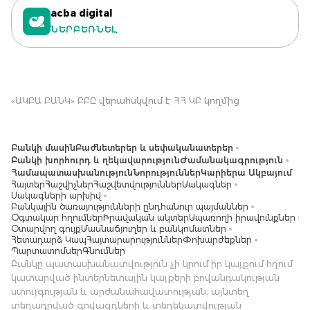
acba digital
ՆԵՐԲԵՌՆԵԼ
«ԱԿԲԱ ԲԱՆԿ» ԲԲԸ վերահսկվում է ՀՀ ԿԲ կողմից
Բանկի մասին
Բաժնետերեր և սեփականատերեր
Բանկի խորհուրդ և ղեկավարություն
Ժամանակագրություն
Համապատասխանություն
Նորություններ
Կարիերա Ակբայում
Հայտեր
Հաշվիչներ
Հաշվետվություններ
Սակագներ
Սակագների արխիվ
Բանկային ծառայությունների ընդհանուր պայմաններ
Օգտակար հղումներ
Իրավական ակտեր
Սպառողի իրավունքներ
Օտարվող գույք
Մասնաճյուղեր և բանկոմատներ
Հետադարձ Կապ
Հայտարարություններ
Փոխարժեքներ
Պարտատոմսեր
Գնումներ
Բանկը պատասխանատվություն չի կրում իր կայքում հղում
կատարված ինտերնետային կայքերի բովանդակության
ստույգության և արժանահավատության, այնտեղ
տեղադրված գովազդների և տեղեկատվության