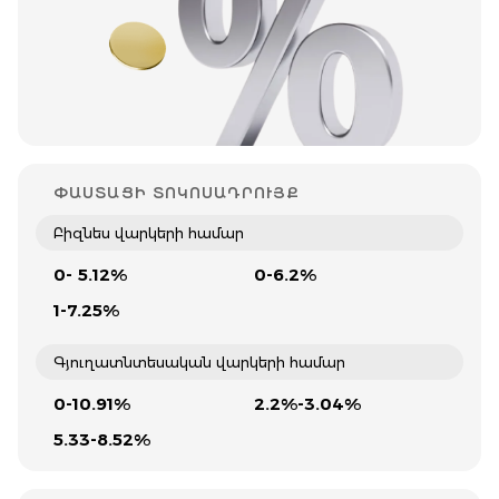
ՓԱՍՏԱՑԻ ՏՈԿՈՍԱԴՐՈՒՅՔ
Բիզնես վարկերի համար
0- 5.12%
0-6.2%
1-7.25%
Գյուղատնտեսական վարկերի համար
0-10.91%
2.2%-3.04%
5.33-8.52%