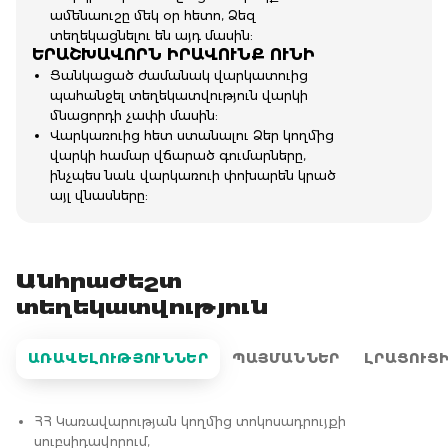
ամենաուշը մեկ օր հետո, Ձեզ
տեղեկացնելու են այդ մասին:
ԵՐԱՇԽԱՎՈՐՆ ԻՐԱՎՈՒՆՔ ՈՒՆԻ
Ցանկացած ժամանակ վարկատուից
պահանջել տեղեկատվություն վարկի
մնացորդի չափի մասին:
Վարկառուից հետ ստանալու Ձեր կողմից
վարկի համար վճարած գումարները,
ինչպես նաև վարկառուի փոխարեն կրած
այլ վնասները:
Անհրաժեշտ
տեղեկատվություն
ԱՌԱՎԵԼՈՒԹՅՈՒՆՆԵՐ
ՊԱՅՄԱՆՆԵՐ
ԼՐԱՑՈՒՑ
ՀՀ Կառավարության կողմից տոկոսադրույքի
սուբսիդավորում,