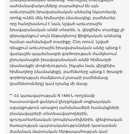
սահմանափակումները տարածվում են այն
առևտրային իրավաբանական անձանց նկատմամբ,
որոնք ունեն մեկ հիմնադիր (մասնակից), բաժնետեր,
որը հանդիսանում է նաև նշված առևտրային
իրավաբանական անձի տնօրեն, և վերջինիս տարիքը չի
գերազանցում սույն ենթակետով ֆիզիկական անձանց
համար սահմանված տարիքը: Ընդ որում, նշված
դեպքում առևտրային իրավաբանական անձը պետք է
վարկային պայմանագրի գործողության ժամկետում
չիրականացնի իրավաբանական անձի հիմնադրի
(մասնակցի) փոփոխություն, ինչպես նաև վերջինիս
հիմնադիրը (մասնակիցը), բաժնետերը պետք է ծրագրի
գործողության ժամկետում չօտարի բաժնեմասը
(բաժնետոմսերը) կամ դրանց մի մասը։
** ՀՀ կառավարության N 1444-Ն որոշմամբ
հաստատված ցանկում ընդգրկված սոցիալական
աջակցություն ստացող սահմանամերձ համայնքների
բնակավայրերի տնտեսավարողներին,
գյուղատնտեսական կոոպերատիվներին, զինվորական
ծառայության պարտականությունների կատարման
ժամանակ մարտական հերթապահության կամ