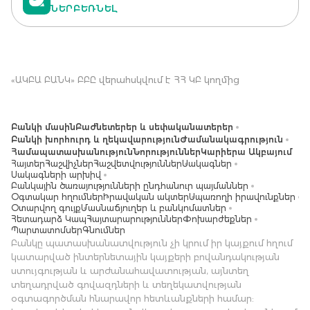
ՆԵՐԲԵՌՆԵԼ
«ԱԿԲԱ ԲԱՆԿ» ԲԲԸ վերահսկվում է ՀՀ ԿԲ կողմից
Բանկի մասին
Բաժնետերեր և սեփականատերեր
Բանկի խորհուրդ և ղեկավարություն
Ժամանակագրություն
Համապատասխանություն
Նորություններ
Կարիերա Ակբայում
Հայտեր
Հաշվիչներ
Հաշվետվություններ
Սակագներ
Սակագների արխիվ
Բանկային ծառայությունների ընդհանուր պայմաններ
Օգտակար հղումներ
Իրավական ակտեր
Սպառողի իրավունքներ
Օտարվող գույք
Մասնաճյուղեր և բանկոմատներ
Հետադարձ Կապ
Հայտարարություններ
Փոխարժեքներ
Պարտատոմսեր
Գնումներ
Բանկը պատասխանատվություն չի կրում իր կայքում հղում
կատարված ինտերնետային կայքերի բովանդակության
ստույգության և արժանահավատության, այնտեղ
տեղադրված գովազդների և տեղեկատվության
օգտագործման հնարավոր հետևանքների համար: