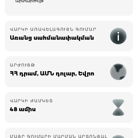
արտարժույթ
ՎԱՐԿԻ ԱՌԱՎԵԼԱԳՈՒՅՆ ԳՈՒՄԱՐ
Առանց սահմանափակման
ԱՐԺՈՒՅԹ
ՀՀ դրամ, ԱՄՆ դոլար, Եվրո
ՎԱՐԿԻ ԺԱՄԿԵՏ
48 ամիս
ՄԱՅՐ ԳՈՒՄԱՐԻ ՄԱՐՄԱՆ ԱՐՏՈՆՅԱԼ