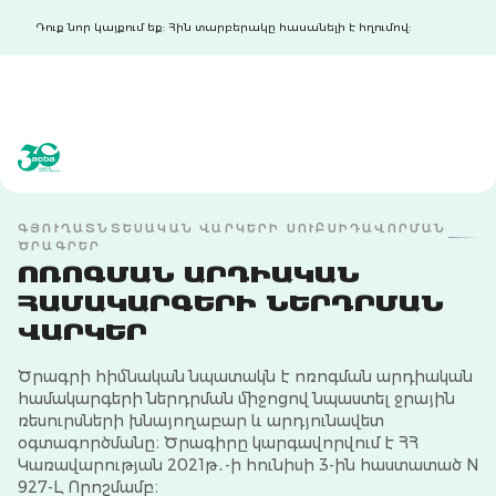
Դուք նոր կայքում եք: Հին տարբերակը հասանելի է հղումով:
acba digital
acba digital
ԳՅՈՒՂԱՏՆՏԵՍԱԿԱՆ ՎԱՐԿԵՐԻ ՍՈՒԲՍԻԴԱՎՈՐՄԱՆ
ԾՐԱԳՐԵՐ
ՈՌՈԳՄԱՆ ԱՐԴԻԱԿԱՆ
ՀԱՄԱԿԱՐԳԵՐԻ ՆԵՐԴՐՄԱՆ
ՎԱՐԿԵՐ
Ծրագրի հիմնական նպատակն է ոռոգման արդիական
համակարգերի ներդրման միջոցով նպաստել ջրային
ռեսուրսների խնայողաբար և արդյունավետ
օգտագործմանը։ Ծրագիրը կարգավորվում է ՀՀ
Կառավարության 2021թ․-ի հունիսի 3-ին հաստատած N
927-Լ Որոշմամբ։