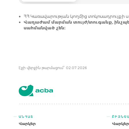
ՀՀ Կառավարության կողմից տոկոսադրույքի ս
Վաղաժամ մարման տույժ/տուգանք, ինչպե
սահմանված չեն։
Էջի վերջին թարմացում՝ 02.07.2026
ԱՆՀԱՏ
ԲԻԶՆԵ
Վարկեր
Վարկե