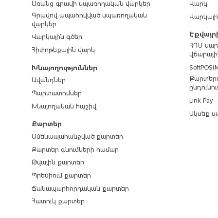
Առանց գրավի սպառողական վարկեր
Վարկ
Գրավով ապահովված սպառողական
Վարկայի
վարկեր
Էքվայր
Վարկային գծեր
ՀԴՄ սար
Հիփոթեքային վարկ
վճարայի
SoftPOS(M
Խնայողություններ
Քարտերո
Ավանդներ
ընդունու
Պարտատոմսեր
Link Pay
Խնայողական հաշիվ
Սկսեք ս
Քարտեր
Ամենապահանջված քարտեր
Քարտեր գնումների համար
Թվային քարտեր
Պրեմիում քարտեր
Ճանապարհորդական քարտեր
Հատուկ քարտեր