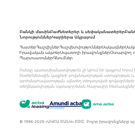
Բանկի մասին
Բաժնետերեր և սեփականատերեր
Բան
Նորություններ
Կարիերա Ակբայում
Հայտեր
Հաշվիչներ
Հաշվետվություններ
Սակագներ
Սակ
Իրավական ակտեր
Սպառողի իրավունքներ
Օտարվող գ
Պարտատոմսեր
Գնումներ
Բանկը պատասխանատվություն չի կրում իր կայքում հղու
ինտերնետային կայքերի բովանդակության ստույգության և
արժանահավատության, այնտեղ տեղադրված գովազդների
տեղեկատվության օգտագործման հնարավոր հետևանքներ
© 1996-2026 «ԱԿԲԱ ԲԱՆԿ» ԲԲԸ։ Բոլոր իրավունքները 