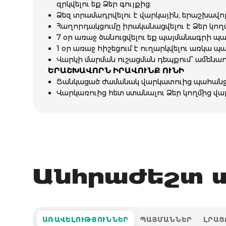
զրկվելու եք Ձեր գույքից:
Ձեզ տրամադրվելու է վարկային, երաշխավո
Հաղորդակցումը իրականացվելու է Ձեր կող
7 օր առաջ ծանուցվելու եք պայմանագրի պ
1 օր առաջ հիշեցում է ուղարկվելու առկա 
Վարկի մարման ուշացման դեպքում՝ ամենաուշ
ԵՐԱՇԽԱՎՈՐՆ ԻՐԱՎՈՒՆՔ ՈՒՆԻ
Ցանկացած ժամանակ վարկատուից պահանջել
Վարկառուից հետ ստանալու Ձեր կողմից վա
Անհրաժեշտ տ
ԱՌԱՎԵԼՈՒԹՅՈՒՆՆԵՐ
ՊԱՅՄԱՆՆԵՐ
ԼՐԱՑ