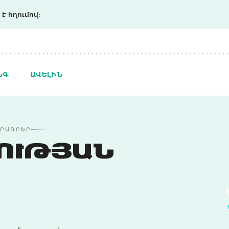
է հղումով:
ՆԳ
ԱՎԵԼԻՆ
ԾՐԱԳՐԵՐ
ՈՒԹՅԱՆ