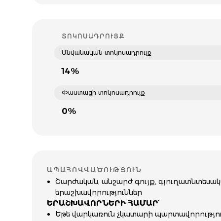
ՏՈԿՈՍԱԴՐՈՒՅՔ
Անվանական տոկոսադրույք
14%
Փաստացի տոկոսադրույք
0%
ԱՊԱՀՈՎՎԱԾՈՒԹՅՈՒՆ
Շարժական, անշարժ գույք, գյուղատնտեսա
երաշխավորություններ
ԵՐԱՇԽԱՎՈՐՆԵՐԻ ՀԱՄԱՐ՝
Եթե վարկառուն չկատարի պարտավորություն