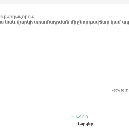
ուբսիդավորում
ս նաև վարկի տրամադրման միջնորդավճար կամ այլ
+374 10 3
Ս
ԱԳՐՈ
ր
Վարկեր