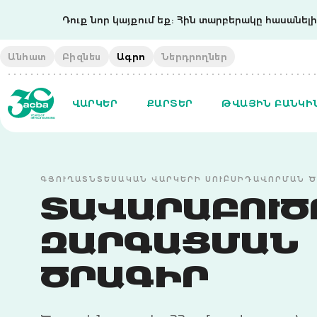
Դուք նոր կայքում եք: Հին տարբերակը հասանելի 
Անհատ
Բիզնես
Ագրո
Ներդրողներ
ՎԱՐԿԵՐ
ՔԱՐՏԵՐ
ԹՎԱՅԻՆ ԲԱՆԿԻ
ԳՅՈՒՂԱՏՆՏԵՍԱԿԱՆ ՎԱՐԿԵՐԻ ՍՈՒԲՍԻԴԱՎՈՐՄԱՆ 
ՏԱՎԱՐԱԲՈՒԾ
ԶԱՐԳԱՑՄԱՆ
ԾՐԱԳԻՐ