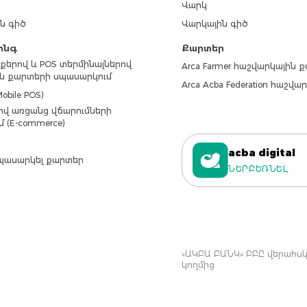
Վարկ
ն գիծ
Վարկային գիծ
ինգ
Քարտեր
քերով և POS տերմինալներով
Arca Farmer հաշվարկային 
ն քարտերի սպասարկում
Arca Acba Federation հաշվ
obile POS)
վ առցանց վճարումների
մ (E-commerce)
acba digital
պասարկել քարտեր
ՆԵՐԲԵՌՆԵԼ
«ԱԿԲԱ ԲԱՆԿ» ԲԲԸ վերահսկվ
կողմից