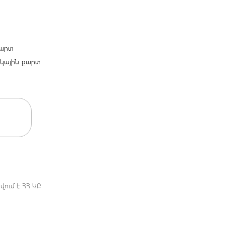
քարտ
արկային քարտ
ում է ՀՀ ԿԲ