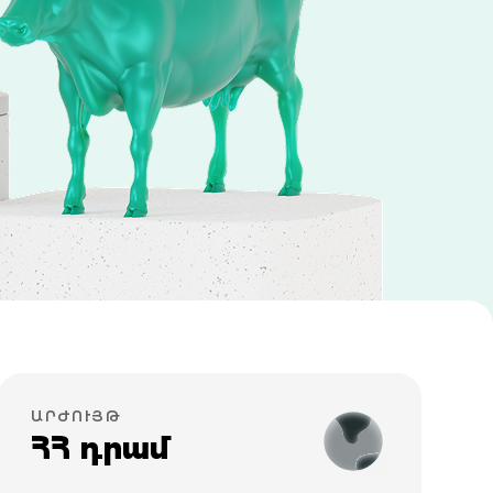
ԱՐԺՈՒՅԹ
ՀՀ դրամ