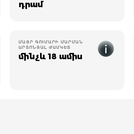
դրամ
ՄԱՅՐ ԳՈՒՄԱՐԻ ՄԱՐՄԱՆ
ԱՐՏՈՆՅԱԼ ԺԱՄԿԵՏ
մինչև 18 ամիս