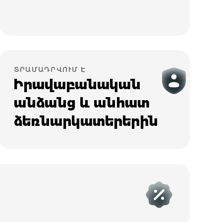
ՏՐԱՄԱԴՐՎՈՒՄ Է
Իրավաբանական
անձանց և անհատ
ձեռնարկատերերին