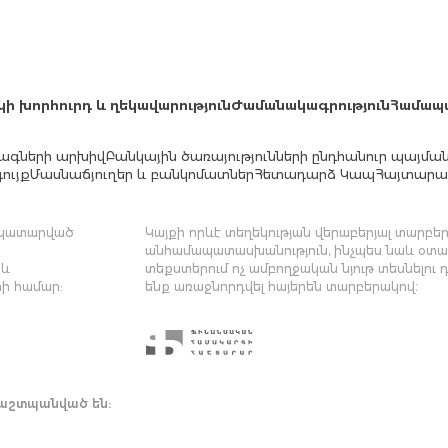
կի խորհուրդ և ղեկավարություն
Ժամանակագրություն
Համապ
ագների արխիվ
Բանկային ծառայությունների ընդհանուր պայմա
ույք
Մասնաճյուղեր և բանկոմատներ
Հետադարձ Կապ
Հայտարար
մ կատարված
Կայքի որևէ տեղեկության վերաբերյալ տարբեր 
անհամապատասխանություն, ինչպես նաև օտար
 և
տեքստերում ոչ ամբողջական նյութ տեսնելու 
ի համար:
ենք առաջնորդվել հայերեն տարբերակով։
պաշտպանված են: