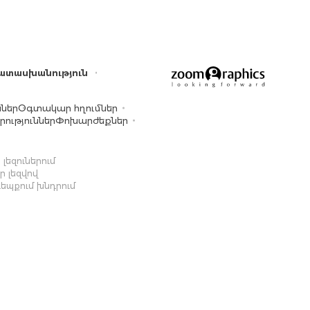
ատասխանություն
ններ
Օգտակար հղումներ
ություններ
Փոխարժեքներ
լեզուներում
 լեզվով
դեպքում խնդրում