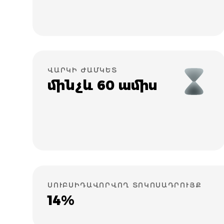
ՎԱՐԿԻ ԺԱՄԿԵՏ
մինչև 60 ամիս
ՍՈՒԲՍԻԴԱՎՈՐՎՈՂ ՏՈԿՈՍԱԴՐՈՒՅՔ
14%