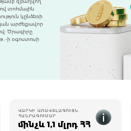
թյամբ զբաղվող
ով տոհմային
ւթյուն կընձեռի
կան արժեքավոր
վ: Ծրագիրը
թ․-ի օգոստոսի
ՎԱՐԿԻ ԱՌԱՎԵԼԱԳՈՒՅՆ
ՀԱՆՐԱԳՈՒՄԱՐ
մինչև 1,1 մլրդ ՀՀ