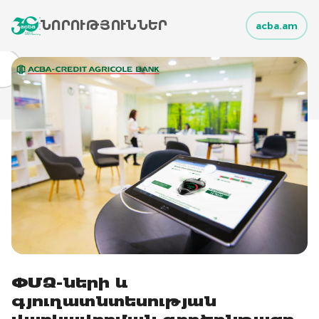
ՆՈՐՈՒԹՅՈՒՆՆԵՐ
acba.am
ՓՄՁ-ների և
գյուղատնտեսության