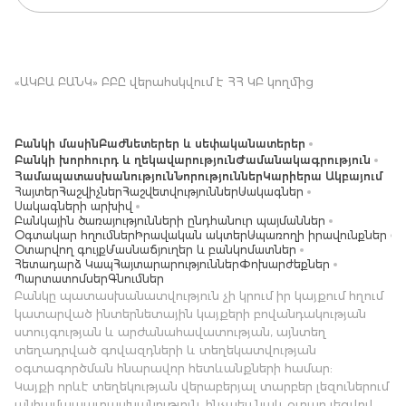
«ԱԿԲԱ ԲԱՆԿ» ԲԲԸ վերահսկվում է ՀՀ ԿԲ կողմից
Բանկի մասին
Բաժնետերեր և սեփականատերեր
Բանկի խորհուրդ և ղեկավարություն
Ժամանակագրություն
Համապատասխանություն
Նորություններ
Կարիերա Ակբայում
Հայտեր
Հաշվիչներ
Հաշվետվություններ
Սակագներ
Սակագների արխիվ
Բանկային ծառայությունների ընդհանուր պայմաններ
Օգտակար հղումներ
Իրավական ակտեր
Սպառողի իրավունքներ
Օտարվող գույք
Մասնաճյուղեր և բանկոմատներ
Հետադարձ Կապ
Հայտարարություններ
Փոխարժեքներ
Պարտատոմսեր
Գնումներ
Բանկը պատասխանատվություն չի կրում իր կայքում հղում
կատարված ինտերնետային կայքերի բովանդակության
ստույգության և արժանահավատության, այնտեղ
տեղադրված գովազդների և տեղեկատվության
օգտագործման հնարավոր հետևանքների համար:
Կայքի որևէ տեղեկության վերաբերյալ տարբեր լեզուներում
անհամապատասխանություն, ինչպես նաև օտար լեզվով