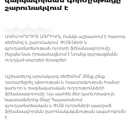
վարկավորման գործընթացը
շարունակվում է
ԱԿԲԱ-ԿՐԵԴԻՏ ԱԳՐԻԿՈԼ Բանկն աշխատում է հատուկ
ռեժիմով և շարունակում ՓՄՁ-ների և
գյուղատնտեսության ոլորտի ֆինանսավորումը,
ինչպես նաև իրականացնում է նրանց զարգացմանն
ուղղված տարբեր ծրագրեր:
Աշխատելով արտակարգ ռեժիմում՝ մենք չենք
դադարեցրել պետության և հասարակության համար
կարևոր և ռազմավարական ուղղությունների
ֆինանսավորումը: Այս պահին մեր կարևորագույն
նպատակներից մեկը Հայաստանում
գյուղատնտեսական և ՓՄՁ ոլորտների պատշաճ
ֆինանսավորման շարունակականության ապահովումն
է: