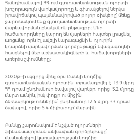
Հանդիսանալով ՀՀ-ում գյուղատնտեսության ոլորտի
խոշորագույն վարկավորողը և գիտակցելով ներկա
իրավիճակով պայմանավորված բոլոր ռիսկերը՝ մենք
շարունակում ենք գյուղատնտեսության ոլորտի
վարկավորման բնականոն ընթացքը։ Մեր
հաճախորդները կարող են վարկերի հայտեր լրացնել
առցանց, որն էլ ավելի կարագացնի և դյուրին
կդարձնի վարկավորման գործընթացը՝ նվազագույնի
հասցնելով մեր աշխատակիցների և հաճախորդների
առերես շփումները։
2020թ.-ի սկզբից մինչ օրս Բանկի կողմից
գյուղատնտեսական ոլորտին տրամադրվել է 13.9 մլրդ
ՀՀ դրամ ընդհանուր ծավալով վարկեր, որից 5,2 մլրդը
մարտ ամսին, իսկ փոքր ու միջին
ձեռնարկություններին՝ ընդհանուր 12.4 մլրդ ՀՀ դրամ
ծավալով, որից 5,4 միլիարդը՝ մարտին:
Բանկը շարունակում է նշված ոլորտների
ֆինանսավորման անխափան գործընթացը՝
մասնակցելով կառավարության կողմից